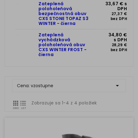
Zateplená
33,67 € s
poloholeňová
DPH
bezpečnostná obuv
27,37 €
CXS STONE TOPAZ S3
bez DPH
WINTER - čierna
Zateplená
34,80 €
vychádzková
s DPH
poloholeňová obuv
28,29 €
CXS WINTER FROST -
bez DPH
čierna

Cena: vzostupne


Zobrazuje sa 1-4 z 4 položiek
GRID
LIST