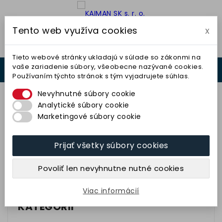
Tento web využíva cookies
x

Tieto webové stránky ukladajú v súlade so zákonmi na
vaše zariadenie súbory, všeobecne nazývané cookies.
0



Používaním týchto stránok s tým vyjadrujete súhlas.
0,00 €
Nevyhnutné súbory cookie
Analytické súbory cookie
Marketingové súbory cookie
Poloholeňová obuv
Prijať všetky súbory cookies
POLOHOLEŇOVÁ OBUV
Povoliť len nevyhnutne nutné cookies
Viac informácií
NAJPREDÁVANEJŠIE PRODUKTY V
KATEGÓRII