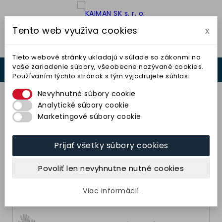
Tento web využíva cookies
x

Tieto webové stránky ukladajú v súlade so zákonmi na
vaše zariadenie súbory, všeobecne nazývané cookies.
0



Používaním týchto stránok s tým vyjadrujete súhlas.
0,00 €
Nevyhnutné súbory cookie
Analytické súbory cookie
Marketingové súbory cookie
Pracovné rukavice
Prijať všetky súbory cookies
Povoliť len nevyhnutne nutné cookies
Kombinované rukavice
Viac informácií