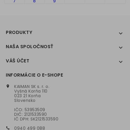
PRODUKTY

NAŠA SPOLOČNOSŤ

VÁŠ ÚČET

INFORMÁCIE O E-SHOPE
KAIMAN SK s. r. o.

Vyšná Korňa 110
023 21 Korňa
Slovensko
IČO: 53953509
DIČ: 2121533590
IČ DPH: SK2121533590
0940 499 088
