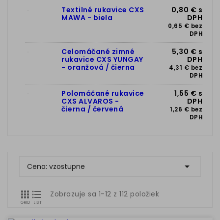
Textilné rukavice CXS
0,80 € s
MAWA - biela
DPH
0,65 € bez
DPH
Celomáčané zimné
5,30 € s
rukavice CXS YUNGAY
DPH
- oranžová / čierna
4,31 € bez
DPH
Polomáčané rukavice
1,55 € s
CXS ALVAROS -
DPH
čierna / červená
1,26 € bez
DPH

Cena: vzostupne


Zobrazuje sa 1-12 z 112 položiek
GRID
LIST