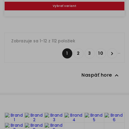
Vybrať variant
Zobrazuje sa 1-12 z 112 položiek
…
1
2
3
10

Naspäť hore
