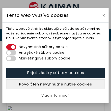
Tento web využíva cookies
x

Tieto webové stránky ukladajú v súlade so zákonmi na
vaše zariadenie súbory, všeobecne nazývané cookies.
0



Používaním týchto stránok s tým vyjadrujete súhlas.
0,00 €
Nevyhnutné súbory cookie
Analytické súbory cookie
Marketingové súbory cookie
Tričká
Prijať všetky súbory cookies
Povoliť len nevyhnutne nutné cookies
Tričká krátky rukáv
Viac informácií