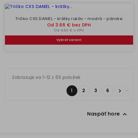
Tričko CXS DANIEL - krátky rukáv - modrá - pánske
Cena
Od 3.66 € bez DPH
Od 4,50 € s DPH
Vybrať variant
Zobrazuje sa 1-12 z 65 položiek
…
1
2
3
6

Naspäť hore
