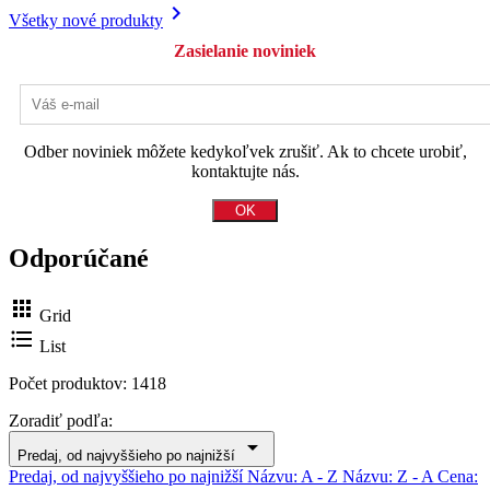

Všetky nové produkty
Zasielanie noviniek
Odber noviniek môžete kedykoľvek zrušiť. Ak to chcete urobiť,
kontaktujte nás.
Odporúčané

Grid

List
Počet produktov: 1418
Zoradiť podľa:

Predaj, od najvyššieho po najnižší
Predaj, od najvyššieho po najnižší
Názvu: A - Z
Názvu: Z - A
Cena: