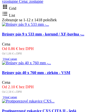
vzostupne
Cena: zostupne

Grid

List
Zobrazuje sa 1-12 z 1418 položiek
Brúsny pás 9 x 533 mm - korund / XF-bavlna -...
Cena
Od 0.86 € bez DPH
Od 1,06 € s DPH
Vybrať variant
Brúsny pás 40 x 760 mm - zirkón - VSM
Cena
Od 2.10 € bez DPH
Od 2,58 € s DPH
Vybrať variant
Protiporezové rukavice CXS CITA II - šedá