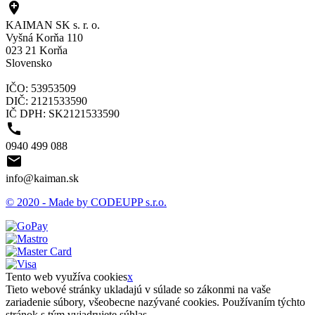

KAIMAN SK s. r. o.
Vyšná Korňa 110
023 21 Korňa
Slovensko
IČO: 53953509
DIČ: 2121533590
IČ DPH: SK2121533590

0940 499 088

info@kaiman.sk
© 2020 - Made by CODEUPP s.r.o.
Tento web využíva cookies
x
Tieto webové stránky ukladajú v súlade so zákonmi na vaše
zariadenie súbory, všeobecne nazývané cookies. Používaním týchto
stránok s tým vyjadrujete súhlas.