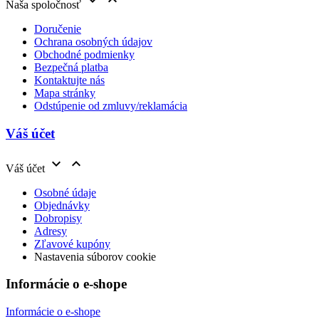


Naša spoločnosť
Doručenie
Ochrana osobných údajov
Obchodné podmienky
Bezpečná platba
Kontaktujte nás
Mapa stránky
Odstúpenie od zmluvy/reklamácia
Váš účet


Váš účet
Osobné údaje
Objednávky
Dobropisy
Adresy
Zľavové kupóny
Nastavenia súborov cookie
Informácie o e-shope
Informácie o e-shope