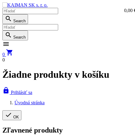
0,00 
0,0

Search

Search


0
0
Žiadne produkty v košíku

Prihlásiť sa
Úvodná stránka

OK
Zľavnené produkty