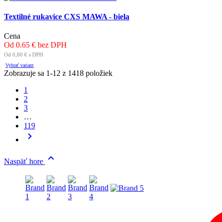
Textilné rukavice CXS MAWA - biela
Cena
Od 0.65 € bez DPH
Od 0,80 € s DPH
Vybrať variant
Zobrazuje sa 1-12 z 1418 položiek
1
2
3
…
119


Naspäť hore