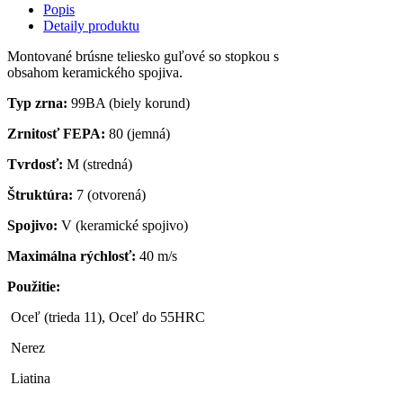
Popis
Detaily produktu
Montované brúsne teliesko guľové so stopkou s
obsahom keramického spojiva.
Typ zrna:
99BA (biely korund)
Zrnitosť FEPA:
80 (jemná)
Tvrdosť:
M (stredná)
Štruktúra:
7 (otvorená)
Spojivo:
V (keramické spojivo)
Maximálna rýchlosť:
40 m/s
Použitie:
Oceľ (trieda 11), Oceľ do 55HRC
Nerez
Liatina