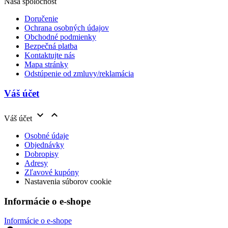
Naša spoločnosť
Doručenie
Ochrana osobných údajov
Obchodné podmienky
Bezpečná platba
Kontaktujte nás
Mapa stránky
Odstúpenie od zmluvy/reklamácia
Váš účet


Váš účet
Osobné údaje
Objednávky
Dobropisy
Adresy
Zľavové kupóny
Nastavenia súborov cookie
Informácie o e-shope
Informácie o e-shope