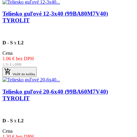
Teliesko guľové 12-3x40 (99BA80M7V40)
TYROLIT
D
-
S
x
L2
Cena
1.06 € bez DPH
1,31 € s DPH

Vložiť do košíka
Teliesko guľové 20-6x40 (99BA60M7V40)
TYROLIT
D
-
S
x
L2
Cena
1.30 € bez DPH