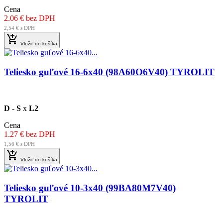
Cena
2.06 € bez DPH
2,54 € s DPH

Vložiť do košíka
Teliesko guľové 16-6x40 (98A60O6V40) TYROLIT
D
-
S
x
L2
Cena
1.27 € bez DPH
1,56 € s DPH

Vložiť do košíka
Teliesko guľové 10-3x40 (99BA80M7V40)
TYROLIT