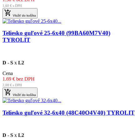
1,60 € s DPH

Vložiť do košíka
Teliesko guľové 25-6x40 (99BA60M7V40)
TYROLIT
D
-
S
x
L2
Cena
1.69 € bez DPH
2,08 € s DPH

Vložiť do košíka
Teliesko guľové 32-6x40 (48C40O4V40) TYROLIT
D
-
S
x
L2