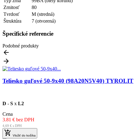
Typ zrna
99BA (biely korund)
Zrnitosť
80
Tvrdosť
M (stredná)
Štruktúra
7 (otvorená)
Špecifické referencie
Podobné produkty


Teliesko guľové 50-9x40 (98A20N5V40) TYROLIT
D
-
S
x
L2
Cena
3.81 € bez DPH
4,69 € s DPH

Vložiť do košíka