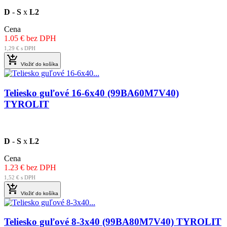
D
-
S
x
L2
Cena
1.05 € bez DPH
1,29 € s DPH

Vložiť do košíka
Teliesko guľové 16-6x40 (99BA60M7V40)
TYROLIT
D
-
S
x
L2
Cena
1.23 € bez DPH
1,52 € s DPH

Vložiť do košíka
Teliesko guľové 8-3x40 (99BA80M7V40) TYROLIT