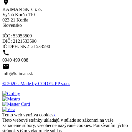

KAIMAN SK s. r. o.
Vyšná Korňa 110
023 21 Korňa
Slovensko
IČO: 53953509
DIČ: 2121533590
IČ DPH: SK2121533590

0940 499 088

info@kaiman.sk
© 2020 - Made by CODEUPP s.r.o.
Tento web využíva cookies
x
Tieto webové stránky ukladajú v súlade so zákonmi na vaše
zariadenie súbory, všeobecne nazývané cookies. Používaním týchto
stránok s tým vyjadrujete súhlas.