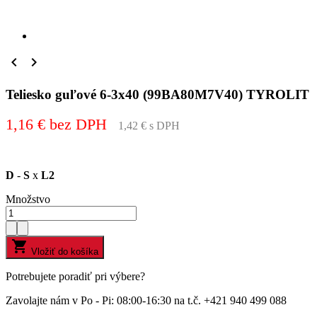


Teliesko guľové 6-3x40 (99BA80M7V40) TYROLIT
1,16 € bez DPH
1,42 € s DPH
D
-
S
x
L2
Množstvo

Vložiť do košíka
Potrebujete poradiť pri výbere?
Zavolajte nám v Po - Pi: 08:00-16:30 na t.č. +421 940 499 088