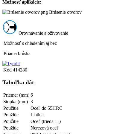
Možnosť aplikácie:
Brúsenie otvorov
Orovnávanie a oživovanie
Možnosť s chladením aj bez
Priama brúska
Kód
414280
Tabuľka dát
Priemer (mm)
6
Stopka (mm)
3
Použitie
Oceľ do 55HRC
Použitie
Liatina
Použitie
Oceľ (trieda 11)
Použitie
Nerezová oceľ