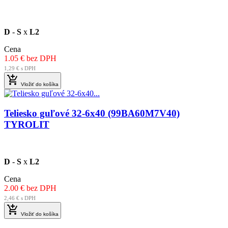
D
-
S
x
L2
Cena
1.05 € bez DPH
1,29 € s DPH

Vložiť do košíka
Teliesko guľové 32-6x40 (99BA60M7V40)
TYROLIT
D
-
S
x
L2
Cena
2.00 € bez DPH
2,46 € s DPH

Vložiť do košíka