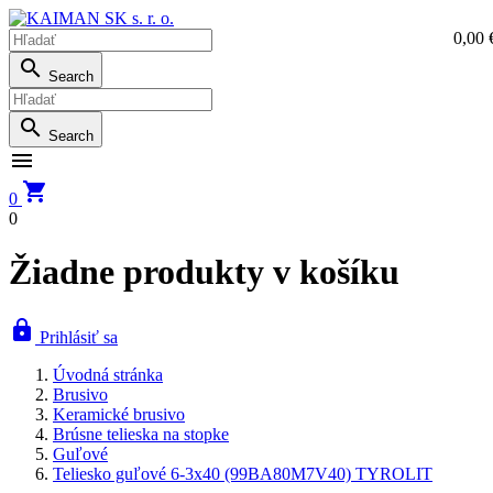
0,00 
0,0

Search

Search


0
0
Žiadne produkty v košíku

Prihlásiť sa
Úvodná stránka
Brusivo
Keramické brusivo
Brúsne telieska na stopke
Guľové
Teliesko guľové 6-3x40 (99BA80M7V40) TYROLIT