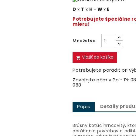
D
x
T
x
H
-
W
x
E
Potrebujete špeciálne 
mieru!
Množstvo
Vložiť do košíka

Potrebujete poradiť pri vý
Zavolajte nám v Po - Pi: 08
088
Popis
Detaily produ
Brúsny kotúč hrncovitý, kto
obrábania povrchov a odih