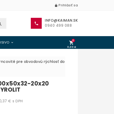
Prihlásiť sa

INFO@KAIMAN.SK


0940 499 088
0

USIVO

0,00 €
0,00 €
rncovité pre obvodovú rýchlosť do
100x50x32-20x20
YROLIT
,37 € s DPH