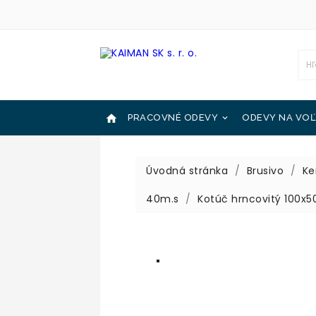

PRACOVNÉ ODEVY
ODEVY NA VOĽ

OCHRANNÉ POMÔCKY
KATALÓGY

Úvodná stránka
Brusivo
Ke
40m.s
Kotúč hrncovitý 100x