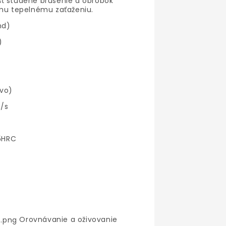
ť studené brúsenie a obrobok
emu tepelnému zaťaženiu.
nd)
)
ivo)
/s
55HRC
Orovnávanie a oživovanie