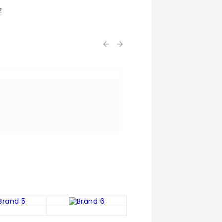
z

