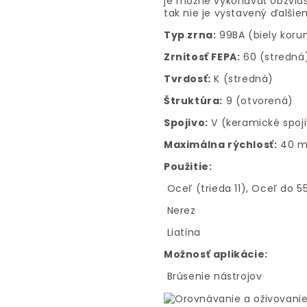
je možné vykonávať obzvláš
tak nie je vystavený ďalši
Typ zrna:
99BA (biely koru
Zrnitosť FEPA:
60 (stredná
Tvrdosť:
K (stredná)
Štruktúra:
9 (otvorená)
Spojivo:
V (keramické spoj
Maximálna rýchlosť:
40 m
Použitie:
Oceľ (trieda 11), Oceľ do 
Nerez
Liatina
Možnosť aplikácie:
Brúsenie nástrojov