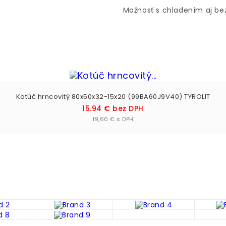
Možnosť s chladením aj be
Kotúč hrncovitý 80x50x32-15x20 (99BA60J9V40) TYROLIT
Cena
15.94 € bez DPH
Vložiť do košíka

19,60 € s DPH