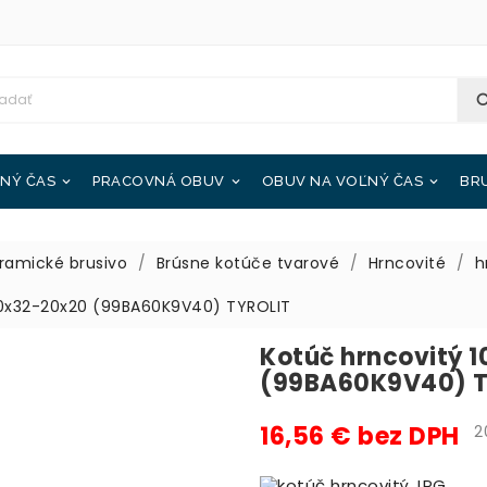
NÝ ČAS
PRACOVNÁ OBUV
OBUV NA VOĽNÝ ČAS
BR



ramické brusivo
Brúsne kotúče tvarové
Hrncovité
h
50x32-20x20 (99BA60K9V40) TYROLIT
Kotúč hrncovitý 
(99BA60K9V40) T
16,56 € bez DPH
20