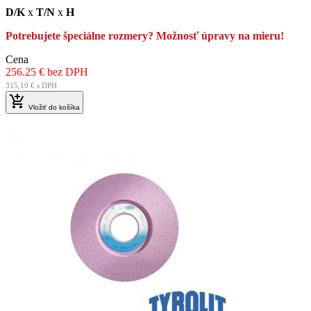
D/K
x
T/N
x
H
Potrebujete špeciálne rozmery? Možnosť úpravy na mieru!
Cena
256.25 € bez DPH
315,19 € s DPH

Vložiť do košíka