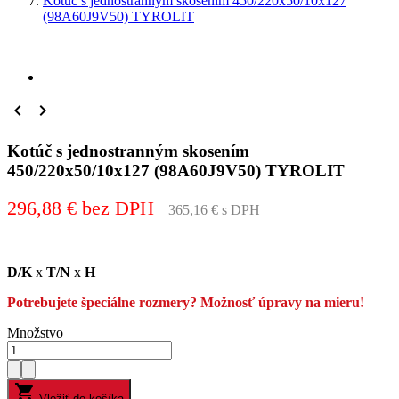
Kotúč s jednostranným skosením 450/220x50/10x127
(98A60J9V50) TYROLIT


Kotúč s jednostranným skosením
450/220x50/10x127 (98A60J9V50) TYROLIT
296,88 € bez DPH
365,16 € s DPH
D/K
x
T/N
x
H
Potrebujete špeciálne rozmery? Možnosť úpravy na mieru!
Množstvo

Vložiť do košíka