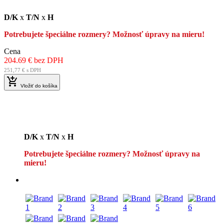
D/K
x
T/N
x
H
Potrebujete špeciálne rozmery? Možnosť úpravy na mieru!
Cena
204.69 € bez DPH
251,77 € s DPH

Vložiť do košíka
D/K
x
T/N
x
H
Potrebujete špeciálne rozmery? Možnosť úpravy na
mieru!