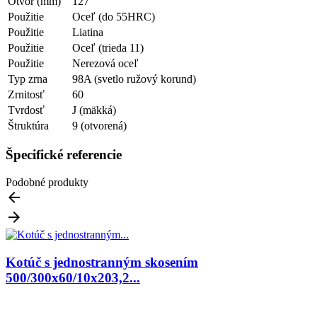
Otvor (mm)
127
Použitie
Oceľ (do 55HRC)
Použitie
Liatina
Použitie
Oceľ (trieda 11)
Použitie
Nerezová oceľ
Typ zrna
98A (svetlo ružový korund)
Zrnitosť
60
Tvrdosť
J (mäkká)
Štruktúra
9 (otvorená)
Špecifické referencie
Podobné produkty


Kotúč s jednostranným skosením
500/300x60/10x203,2...