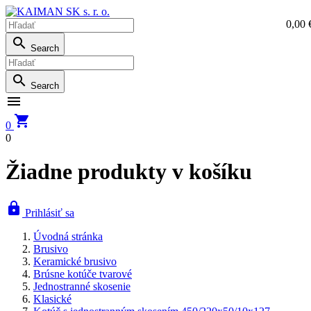
0,00 
0,0

Search

Search


0
0
Žiadne produkty v košíku

Prihlásiť sa
Úvodná stránka
Brusivo
Keramické brusivo
Brúsne kotúče tvarové
Jednostranné skosenie
Klasické