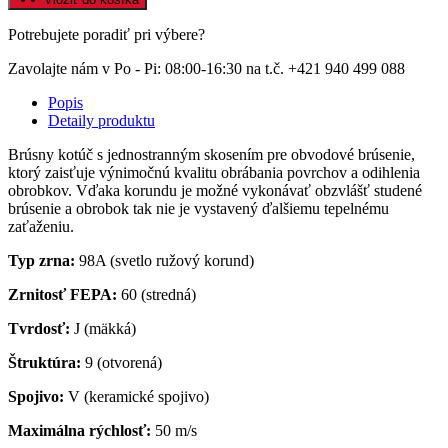
Potrebujete poradiť pri výbere?
Zavolajte nám v Po - Pi: 08:00-16:30 na t.č. +421 940 499 088
Popis
Detaily produktu
Brúsny kotúč s jednostranným skosením pre obvodové brúsenie,
ktorý zaisťuje výnimočnú kvalitu obrábania povrchov a odihlenia
obrobkov. Vďaka korundu je možné vykonávať obzvlášť studené
brúsenie a obrobok tak nie je vystavený ďalšiemu tepelnému
zaťaženiu.
Typ zrna:
98A (svetlo ružový korund)
Zrnitosť FEPA:
60 (stredná)
Tvrdosť:
J (mäkká)
Štruktúra:
9 (otvorená)
Spojivo:
V (keramické spojivo)
Maximálna rýchlosť:
50 m/s