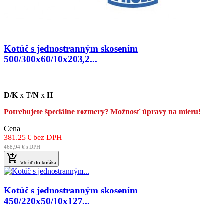
Kotúč s jednostranným skosením
500/300x60/10x203,2...
D/K
x
T/N
x
H
Potrebujete špeciálne rozmery? Možnosť úpravy na mieru!
Cena
381.25 € bez DPH
468,94 € s DPH

Vložiť do košíka
Kotúč s jednostranným skosením
450/220x50/10x127...