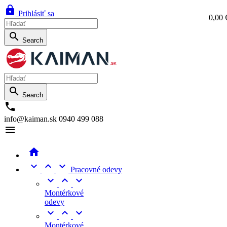

Prihlásiť sa
0,00 
0,0

Search

Search

info@kaiman.sk
0940 499 088





Pracovné odevy



Montérkové
odevy



Montérkové