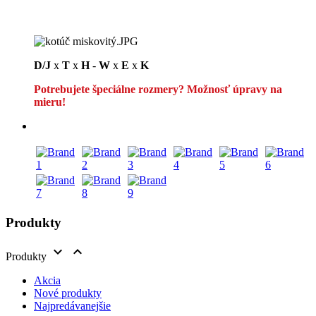
D/J
x
T
x
H
-
W
x
E
x
K
Potrebujete špeciálne rozmery? Možnosť úpravy na
mieru!
Produkty


Produkty
Akcia
Nové produkty
Najpredávanejšie