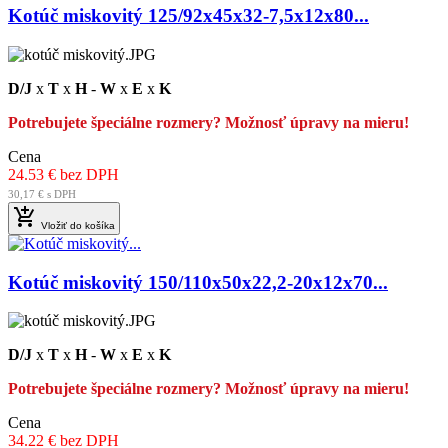
Kotúč miskovitý 125/92x45x32-7,5x12x80...
D/J
x
T
x
H
-
W
x
E
x
K
Potrebujete špeciálne rozmery? Možnosť úpravy na mieru!
Cena
24.53 € bez DPH
30,17 € s DPH

Vložiť do košíka
Kotúč miskovitý 150/110x50x22,2-20x12x70...
D/J
x
T
x
H
-
W
x
E
x
K
Potrebujete špeciálne rozmery? Možnosť úpravy na mieru!
Cena
34.22 € bez DPH