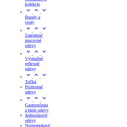
kolekcie



Bundy a
vesty



Zateplené
pracovné
odevy



Výstražné
reflexné
odevy



Tričká
Profesijné
odevy



Gastronómia
a biele odevy
Jednorázové
odevy
Nepremokavé