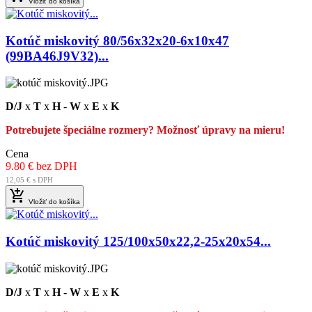
Vložiť do košíka
Kotúč miskovitý 80/56x32x20-6x10x47
(99BA46J9V32)...
D/J
x
T
x
H
-
W
x
E
x
K
Potrebujete špeciálne rozmery? Možnosť úpravy na mieru!
Cena
9.80 € bez DPH
12,05 € s DPH

Vložiť do košíka
Kotúč miskovitý 125/100x50x22,2-25x20x54...
D/J
x
T
x
H
-
W
x
E
x
K