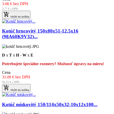
3.06 € bez DPH
3,77 € s DPH

Vložiť do košíka
Kotúč hrncovitý 150x80x51-12,5x16
(98A60K9V32)...
D
x
T
x
H
-
W
x
E
Potrebujete špeciálne rozmery? Možnosť úpravy na mieru!
Cena
31.09 € bez DPH
38,25 € s DPH

Vložiť do košíka
Kotúč miskovitý 150/114x50x32-10x12x100...