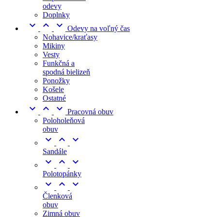
odevy
Doplnky



Odevy na voľný čas
Nohavice/kraťasy
Mikiny
Vesty
Funkčná a
spodná bielizeň
Ponožky
Košele
Ostatné



Pracovná obuv
Poloholeňová
obuv



Sandále



Polotopánky



Členková
obuv
Zimná obuv