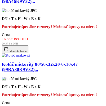
(98A46K9V32)...
D/J
x
T
x
H
-
W
x
E
x
K
Potrebujete špeciálne rozmery? Možnosť úpravy na mieru!
Cena
16.56 € bez DPH
20,37 € s DPH

Vložiť do košíka
Kotúč miskovitý 80/56x32x20-6x10x47
(99BA80K9V32)...
D/J
x
T
x
H
-
W
x
E
x
K
Potrebujete špeciálne rozmery? Možnosť úpravy na mieru!
Cena