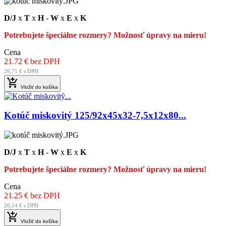
D/J
x
T
x
H
-
W
x
E
x
K
Potrebujete špeciálne rozmery? Možnosť úpravy na mieru!
Cena
21.72 € bez DPH
26,71 € s DPH

Vložiť do košíka
Kotúč miskovitý 125/92x45x32-7,5x12x80...
D/J
x
T
x
H
-
W
x
E
x
K
Potrebujete špeciálne rozmery? Možnosť úpravy na mieru!
Cena
21.25 € bez DPH
26,14 € s DPH

Vložiť do košíka