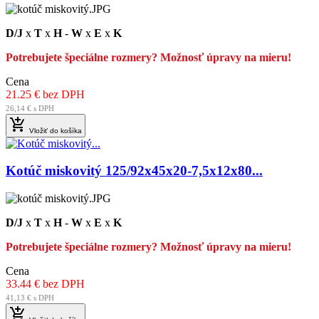
D/J
x
T
x
H
-
W
x
E
x
K
Potrebujete špeciálne rozmery? Možnosť úpravy na mieru!
Cena
21.25 € bez DPH
26,14 € s DPH

Vložiť do košíka
Kotúč miskovitý 125/92x45x20-7,5x12x80...
D/J
x
T
x
H
-
W
x
E
x
K
Potrebujete špeciálne rozmery? Možnosť úpravy na mieru!
Cena
33.44 € bez DPH
41,13 € s DPH
