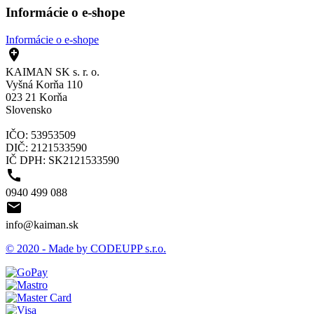
Informácie o e-shope
Informácie o e-shope

KAIMAN SK s. r. o.
Vyšná Korňa 110
023 21 Korňa
Slovensko
IČO: 53953509
DIČ: 2121533590
IČ DPH: SK2121533590

0940 499 088

info@kaiman.sk
© 2020 - Made by CODEUPP s.r.o.