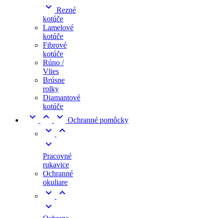

Rezné
kotúče
Lamelové
kotúče
Fibrové
kotúče
Rúno /
Vlies
Brúsne
rolky
Diamantové
kotúče



Ochranné pomôcky



Pracovné
rukavice
Ochranné
okuliare


