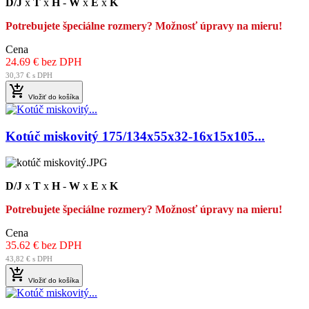
D/J
x
T
x
H
-
W
x
E
x
K
Potrebujete špeciálne rozmery? Možnosť úpravy na mieru!
Cena
24.69 € bez DPH
30,37 € s DPH

Vložiť do košíka
Kotúč miskovitý 175/134x55x32-16x15x105...
D/J
x
T
x
H
-
W
x
E
x
K
Potrebujete špeciálne rozmery? Možnosť úpravy na mieru!
Cena
35.62 € bez DPH
43,82 € s DPH

Vložiť do košíka