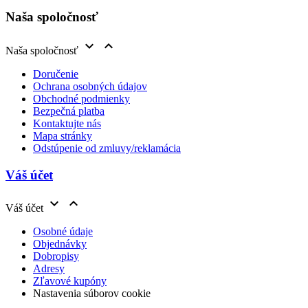
Naša spoločnosť


Naša spoločnosť
Doručenie
Ochrana osobných údajov
Obchodné podmienky
Bezpečná platba
Kontaktujte nás
Mapa stránky
Odstúpenie od zmluvy/reklamácia
Váš účet


Váš účet
Osobné údaje
Objednávky
Dobropisy
Adresy
Zľavové kupóny
Nastavenia súborov cookie