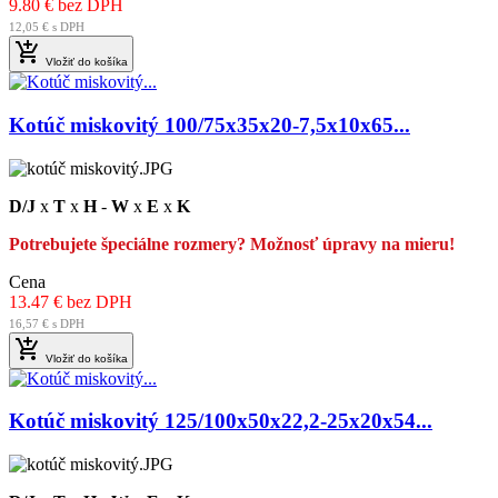
9.80 € bez DPH
12,05 € s DPH

Vložiť do košíka
Kotúč miskovitý 100/75x35x20-7,5x10x65...
D/J
x
T
x
H
-
W
x
E
x
K
Potrebujete špeciálne rozmery? Možnosť úpravy na mieru!
Cena
13.47 € bez DPH
16,57 € s DPH

Vložiť do košíka
Kotúč miskovitý 125/100x50x22,2-25x20x54...