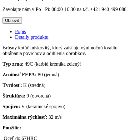
Zavolajte nám v Po - Pi: 08:00-16:30 na t.č. +421 940 499 088
Popis
Detaily produktu
Brúsny kotúč miskovitý, ktorý zaisťuje výnimočnú kvalitu
obrábania povrchov a odihlenia obrobkov.
Typ zrna:
49C (karbid kremíka zelený)
Zrnitosť FEPA:
80 (jemná)
Tvrdosť:
K (stredná)
Štruktúra:
9 (otvorená)
Spojivo:
V (keramické spojivo)
Maximálna rýchlosť:
32 m/s
Použitie:
Oceľ do 67HRC