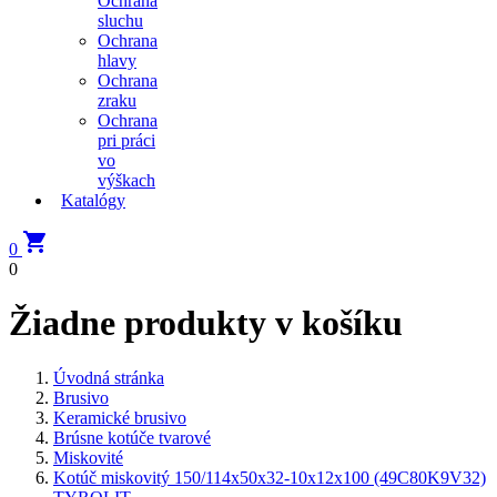
Ochrana
sluchu
Ochrana
hlavy
Ochrana
zraku
Ochrana
pri práci
vo
výškach
Katalógy

0
0
Žiadne produkty v košíku
Úvodná stránka
Brusivo
Keramické brusivo
Brúsne kotúče tvarové
Miskovité
Kotúč miskovitý 150/114x50x32-10x12x100 (49C80K9V32)