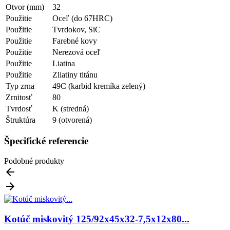
Otvor (mm)
32
Použitie
Oceľ (do 67HRC)
Použitie
Tvrdokov, SiC
Použitie
Farebné kovy
Použitie
Nerezová oceľ
Použitie
Liatina
Použitie
Zliatiny titánu
Typ zrna
49C (karbid kremíka zelený)
Zrnitosť
80
Tvrdosť
K (stredná)
Štruktúra
9 (otvorená)
Špecifické referencie
Podobné produkty


Kotúč miskovitý 125/92x45x32-7,5x12x80...