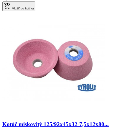

Vložiť do košíka
Kotúč miskovitý 125/92x45x32-7,5x12x80...