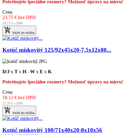
Potrebujete špeciálne rozmery? Možnosť úpravy na mieru!
Cena
23.75 € bez DPH
29,21 € s DPH

Vložiť do košíka
Kotúč miskovitý 125/92x45x20-7,5x12x80...
D/J
x
T
x
H
-
W
x
E
x
K
Potrebujete špeciálne rozmery? Možnosť úpravy na mieru!
Cena
18.12 € bez DPH
22,29 € s DPH

Vložiť do košíka
Kotúč miskovitý 100/71x40x20-8x10x56