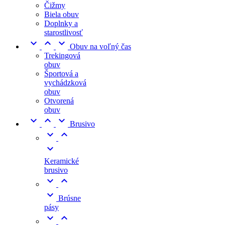
Čižmy
Biela obuv
Doplnky a
starostlivosť



Obuv na voľný čas
Trekingová
obuv
Športová a
vychádzková
obuv
Otvorená
obuv



Brusivo



Keramické
brusivo



Brúsne
pásy

