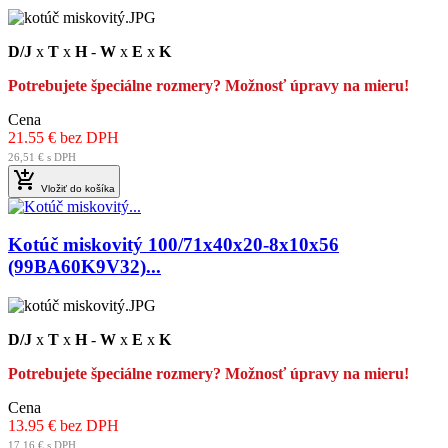
D/J
x
T
x
H
-
W
x
E
x
K
Potrebujete špeciálne rozmery? Možnosť úpravy na mieru!
Cena
21.55 € bez DPH
26,51 € s DPH

Vložiť do košíka
Kotúč miskovitý 100/71x40x20-8x10x56
(99BA60K9V32)...
D/J
x
T
x
H
-
W
x
E
x
K
Potrebujete špeciálne rozmery? Možnosť úpravy na mieru!
Cena
13.95 € bez DPH
17,16 € s DPH