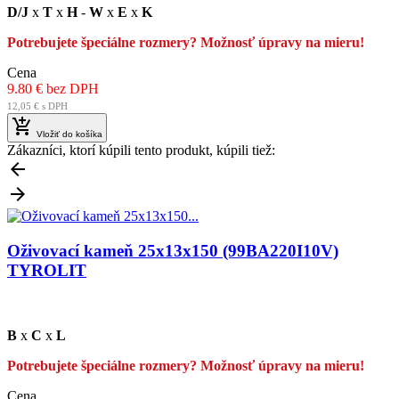
D/J
x
T
x
H
-
W
x
E
x
K
Potrebujete špeciálne rozmery? Možnosť úpravy na mieru!
Cena
9.80 € bez DPH
12,05 € s DPH

Vložiť do košíka
Zákazníci, ktorí kúpili tento produkt, kúpili tiež:


Oživovací kameň 25x13x150 (99BA220I10V)
TYROLIT
B
x
C
x
L
Potrebujete špeciálne rozmery? Možnosť úpravy na mieru!
Cena