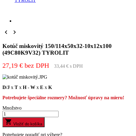
TYROLIT


Kotúč miskovitý 150/114x50x32-10x12x100
(49C80K9V32) TYROLIT
27,19 € bez DPH
33,44 € s DPH
D/J
x
T
x
H
-
W
x
E
x
K
Potrebujete špeciálne rozmery? Možnosť úpravy na mieru!
Množstvo

Vložiť do košíka
Potrebujete poradiť pri výbere?