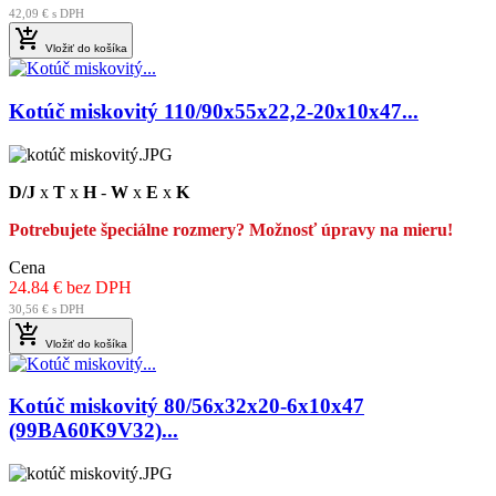
42,09 € s DPH

Vložiť do košíka
Kotúč miskovitý 110/90x55x22,2-20x10x47...
D/J
x
T
x
H
-
W
x
E
x
K
Potrebujete špeciálne rozmery? Možnosť úpravy na mieru!
Cena
24.84 € bez DPH
30,56 € s DPH

Vložiť do košíka
Kotúč miskovitý 80/56x32x20-6x10x47
(99BA60K9V32)...