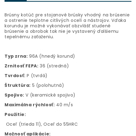
Brúsny kotúč pre stojanové brúsky vhodný na brúsenie
a ostrenie teplotne citlivých ocelí a nástrojov. Vďaka
korundu je možné vykonávať obzvlášť studené
brúsenie a obrobok tak nie je vystavený ďalšiemu
tepelnému zaťaženiu.
Typ zrna:
96A (hnedý korund)
Zrnitosť FEPA:
36 (stredná)
Tvrdosť:
P (tvrdá)
Štruktúra:
5 (polohutná)
Spojivo:
V (keramické spojivo)
Maximálna rýchlosť:
40 m/s
Použitie:
Oceľ (trieda 11), Oceľ do 55HRC
Možnosť aplikácie: