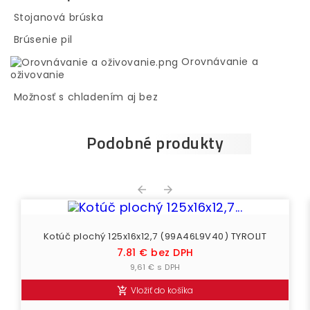
Stojanová brúska
Brúsenie pil
Orovnávanie a
oživovanie
Možnosť s chladením aj bez
Podobné produkty


Kotúč plochý 125x16x12,7 (99A46L9V40) TYROLIT
Cena
7.81 € bez DPH
9,61 € s DPH
Vložiť do košíka
