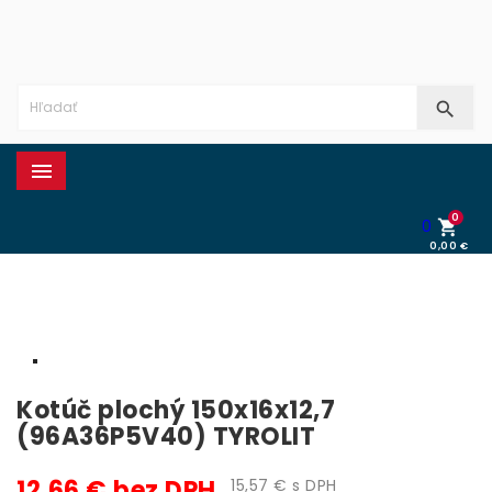


0
0

0,00 €
0,00 €
Kotúč plochý 150x16x12,7
(96A36P5V40) TYROLIT
12,66 € bez DPH
15,57 € s DPH