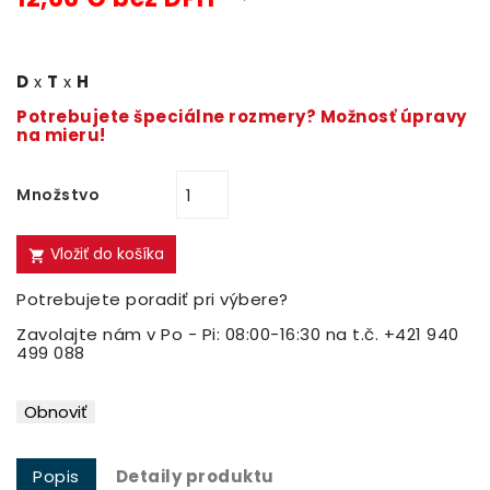
D
x
T
x
H
Potrebujete špeciálne rozmery? Možnosť úpravy
na mieru!
Množstvo
Vložiť do košíka

Potrebujete poradiť pri výbere?
Zavolajte nám v Po - Pi: 08:00-16:30 na t.č. +421 940
499 088
Popis
Detaily produktu