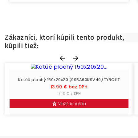
Zákazníci, ktorí kúpili tento produkt,
kúpili tiež:


Kotúč plochý 150x20x20 (99BA60K9V40) TYROLIT
Cena
13.90 € bez DPH
17,10 € s DPH
Vložiť do košíka
