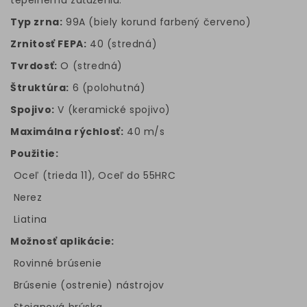
tepelnému zaťaženiu.
Typ zrna:
99A (biely korund farbený červeno)
Zrnitosť FEPA:
40 (stredná)
Tvrdosť:
O (stredná)
Štruktúra:
6 (polohutná)
Spojivo:
V (keramické spojivo)
Maximálna rýchlosť:
40 m/s
Použitie:
Oceľ (trieda 11), Oceľ do 55HRC
Nerez
Liatina
Možnosť aplikácie:
Rovinné brúsenie
Brúsenie (ostrenie) nástrojov