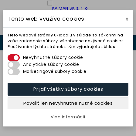
Tento web využíva cookies
x

Tieto webové stránky ukladajú v súlade so zákonmi na
vaše zariadenie súbory, všeobecne nazývané cookies.
0



Používaním týchto stránok s tým vyjadrujete súhlas.
0,00 €
Nevyhnutné súbory cookie
Analytické súbory cookie
Marketingové súbory cookie
Prijať všetky súbory cookies
Kotúč plochý 175x20x20
(99A40O6V40) TYROLIT
Povoliť len nevyhnutne nutné cookies
17,50 € bez DPH
21,53 € s DPH
Viac informácií