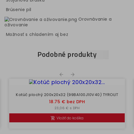
Stojanová brúska
Brúsenie pil
Orovnávanie a
oživovanie
Možnosť s chladením aj bez
Podobné produkty


Kotúč plochý 200x20x32 (99BA100J10V40) TYROLIT
Cena
18.75 € bez DPH
23,06 € s DPH
Vložiť do košíka
