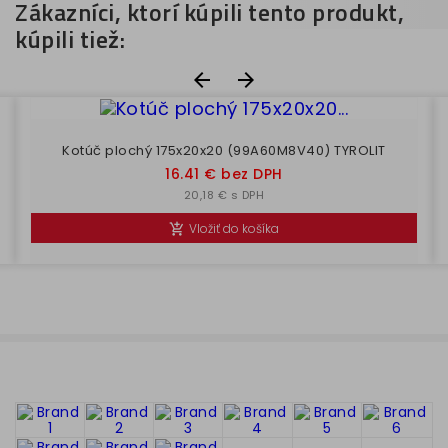
Zákazníci, ktorí kúpili tento produkt,
kúpili tiež:


Kotúč plochý 175x20x20 (99A60M8V40) TYROLIT
Cena
16.41 € bez DPH
20,18 € s DPH
Vložiť do košíka
