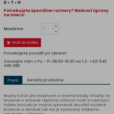
D
x
T
x
H
Potrebujete špeciálne rozmery? Možnosť úpravy
na mieru!
Množstvo
Vložiť do košíka

Potrebujete poradiť pri výbere?
Zavolajte nám v Po - Pi: 08:00-16:30 na t.č. +421 940
499 088
Popis
Detaily produktu
Brúsny kotúč pre stojanové a rovinné brúsky vhodný na
brúsenie a ostrenie teplotne citlivých ocelí a nástrojov.
Vďaka korundu je možné vykonávať obzvlášť studené
brúsenie a obrobok tak nie je vystavený ďalšiemu