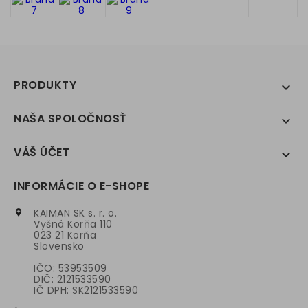
PRODUKTY

NAŠA SPOLOČNOSŤ

VÁŠ ÚČET

INFORMÁCIE O E-SHOPE
KAIMAN SK s. r. o.

Vyšná Korňa 110
023 21 Korňa
Slovensko
IČO: 53953509
DIČ: 2121533590
IČ DPH: SK2121533590