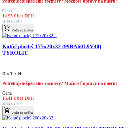
Potrebujete špeciálne rozmery? Možnosť úpravy na mieru!
Cena
14.95 € bez DPH
18,39 € s DPH

Vložiť do košíka
Kotúč plochý 175x20x32 (99BA60L9V40)
TYROLIT
D
x
T
x
H
Potrebujete špeciálne rozmery? Možnosť úpravy na mieru!
Cena
16.41 € bez DPH
20,18 € s DPH

Vložiť do košíka