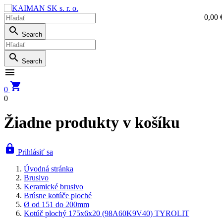
0,00 
0,0

Search

Search


0
0
Žiadne produkty v košíku

Prihlásiť sa
Úvodná stránka
Brusivo
Keramické brusivo
Brúsne kotúče ploché
Ø od 151 do 200mm
Kotúč plochý 175x6x20 (98A60K9V40) TYROLIT