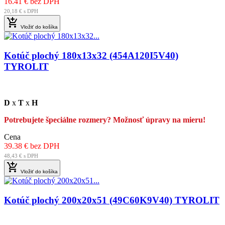
16.41 € bez DPH
20,18 € s DPH

Vložiť do košíka
Kotúč plochý 180x13x32 (454A120I5V40)
TYROLIT
D
x
T
x
H
Potrebujete špeciálne rozmery? Možnosť úpravy na mieru!
Cena
39.38 € bez DPH
48,43 € s DPH

Vložiť do košíka
Kotúč plochý 200x20x51 (49C60K9V40) TYROLIT