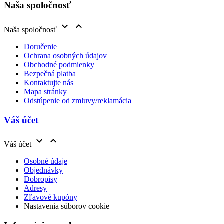
Naša spoločnosť


Naša spoločnosť
Doručenie
Ochrana osobných údajov
Obchodné podmienky
Bezpečná platba
Kontaktujte nás
Mapa stránky
Odstúpenie od zmluvy/reklamácia
Váš účet


Váš účet
Osobné údaje
Objednávky
Dobropisy
Adresy
Zľavové kupóny
Nastavenia súborov cookie