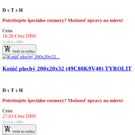
D
x
T
x
H
Potrebujete špeciálne rozmery? Možnosť úpravy na mieru!
Cena
18.28 € bez DPH
22,49 € s DPH

Vložiť do košíka
Kotúč plochý 200x20x32 (49C80K9V40) TYROLIT
D
x
T
x
H
Potrebujete špeciálne rozmery? Možnosť úpravy na mieru!
Cena
27.03 € bez DPH
33,25 € s DPH

Vložiť do košíka