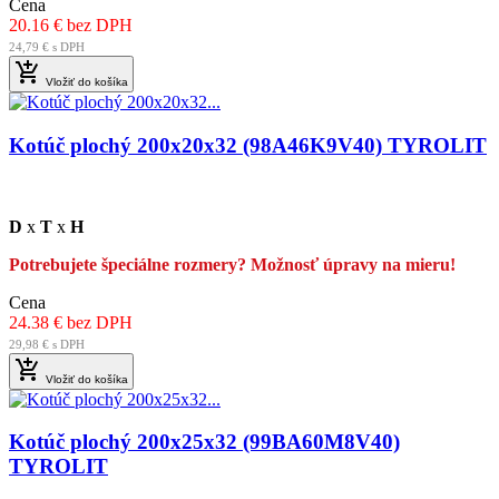
Cena
20.16 € bez DPH
24,79 € s DPH

Vložiť do košíka
Kotúč plochý 200x20x32 (98A46K9V40) TYROLIT
D
x
T
x
H
Potrebujete špeciálne rozmery? Možnosť úpravy na mieru!
Cena
24.38 € bez DPH
29,98 € s DPH

Vložiť do košíka
Kotúč plochý 200x25x32 (99BA60M8V40)
TYROLIT