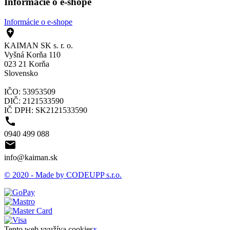
Informácie o e-shope
Informácie o e-shope

KAIMAN SK s. r. o.
Vyšná Korňa 110
023 21 Korňa
Slovensko
IČO: 53953509
DIČ: 2121533590
IČ DPH: SK2121533590

0940 499 088

info@kaiman.sk
© 2020 - Made by CODEUPP s.r.o.
Tento web využíva cookies
x