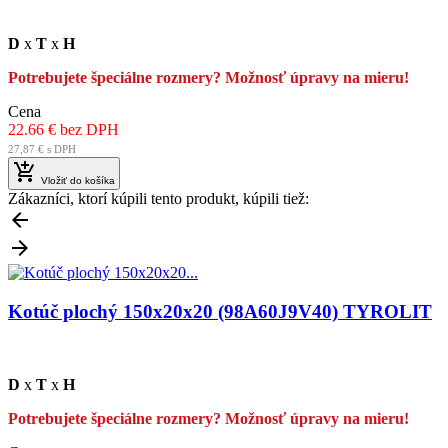
D
x
T
x
H
Potrebujete špeciálne rozmery? Možnosť úpravy na mieru!
Cena
22.66 € bez DPH
27,87 € s DPH

Vložiť do košíka
Zákazníci, ktorí kúpili tento produkt, kúpili tiež:


Kotúč plochý 150x20x20 (98A60J9V40) TYROLIT
D
x
T
x
H
Potrebujete špeciálne rozmery? Možnosť úpravy na mieru!