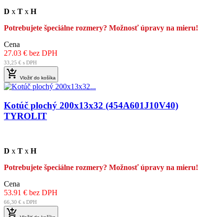
D
x
T
x
H
Potrebujete špeciálne rozmery? Možnosť úpravy na mieru!
Cena
27.03 € bez DPH
33,25 € s DPH

Vložiť do košíka
Kotúč plochý 200x13x32 (454A601J10V40)
TYROLIT
D
x
T
x
H
Potrebujete špeciálne rozmery? Možnosť úpravy na mieru!
Cena
53.91 € bez DPH
66,30 € s DPH
