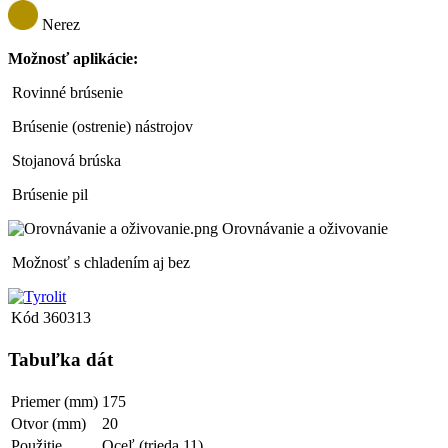
Nerez
Možnosť aplikácie:
Rovinné brúsenie
Brúsenie (ostrenie) nástrojov
Stojanová brúska
Brúsenie pil
Orovnávanie a oživovanie
Možnosť s chladením aj bez
Kód
360313
Tabuľka dát
Priemer (mm)
175
Otvor (mm)
20
Použitie
Oceľ (trieda 11)