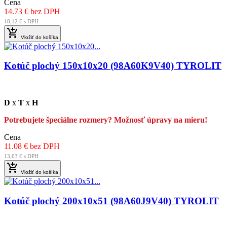
Cena
14.73 € bez DPH
18,12 € s DPH

Vložiť do košíka
Kotúč plochý 150x10x20 (98A60K9V40) TYROLIT
D
x
T
x
H
Potrebujete špeciálne rozmery? Možnosť úpravy na mieru!
Cena
11.08 € bez DPH
13,63 € s DPH

Vložiť do košíka
Kotúč plochý 200x10x51 (98A60J9V40) TYROLIT