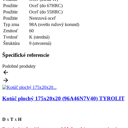
Použitie
Oceľ (do 67HRC)
Použitie
Oceľ (do 55HRC)
Použitie
Nerezová oceľ
Typ zrna
98A (svetlo ružový korund)
Zrnitosť
60
Tvrdosť
K (stredná)
Štruktúra
9 (otvorená)
Špecifické referencie
Podobné produkty


Kotúč plochý 175x20x20 (96A46N7V40) TYROLIT
D
x
T
x
H