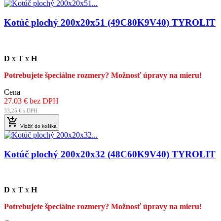
Kotúč plochý 200x20x51 (49C80K9V40) TYROLIT
D
x
T
x
H
Potrebujete špeciálne rozmery? Možnosť úpravy na mieru!
Cena
27.03 € bez DPH
33,25 € s DPH

Vložiť do košíka
Kotúč plochý 200x20x32 (48C60K9V40) TYROLIT
D
x
T
x
H
Potrebujete špeciálne rozmery? Možnosť úpravy na mieru!