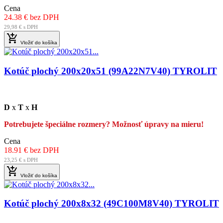
Cena
24.38 € bez DPH
29,98 € s DPH

Vložiť do košíka
Kotúč plochý 200x20x51 (99A22N7V40) TYROLIT
D
x
T
x
H
Potrebujete špeciálne rozmery? Možnosť úpravy na mieru!
Cena
18.91 € bez DPH
23,25 € s DPH

Vložiť do košíka
Kotúč plochý 200x8x32 (49C100M8V40) TYROLIT