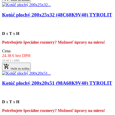
Vložiť do košíka
Kotúč plochý 200x25x32 (48C60K9V40) TYROLIT
D
x
T
x
H
Potrebujete špeciálne rozmery? Možnosť úpravy na mieru!
Cena
24.38 € bez DPH
29,98 € s DPH

Vložiť do košíka
Kotúč plochý 200x20x51 (98A60K9V40) TYROLIT
D
x
T
x
H
Potrebujete špeciálne rozmery? Možnosť úpravy na mieru!