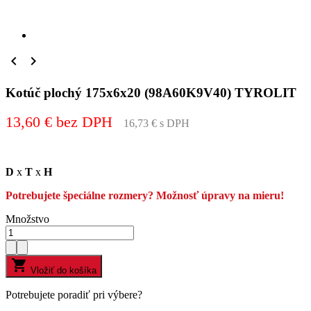


Kotúč plochý 175x6x20 (98A60K9V40) TYROLIT
13,60 € bez DPH
16,73 € s DPH
D
x
T
x
H
Potrebujete špeciálne rozmery? Možnosť úpravy na mieru!
Množstvo

Vložiť do košíka
Potrebujete poradiť pri výbere?