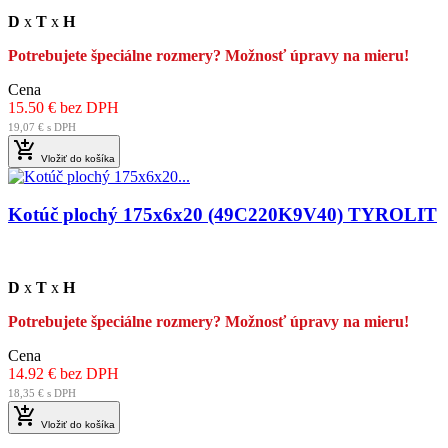
D
x
T
x
H
Potrebujete špeciálne rozmery? Možnosť úpravy na mieru!
Cena
15.50 € bez DPH
19,07 € s DPH

Vložiť do košíka
Kotúč plochý 175x6x20 (49C220K9V40) TYROLIT
D
x
T
x
H
Potrebujete špeciálne rozmery? Možnosť úpravy na mieru!
Cena
14.92 € bez DPH
18,35 € s DPH

Vložiť do košíka