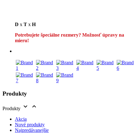
D
x
T
x
H
Potrebujete špeciálne rozmery? Možnosť úpravy na
mieru!
Produkty


Produkty
Akcia
Nové produkty
Najpredávanejšie