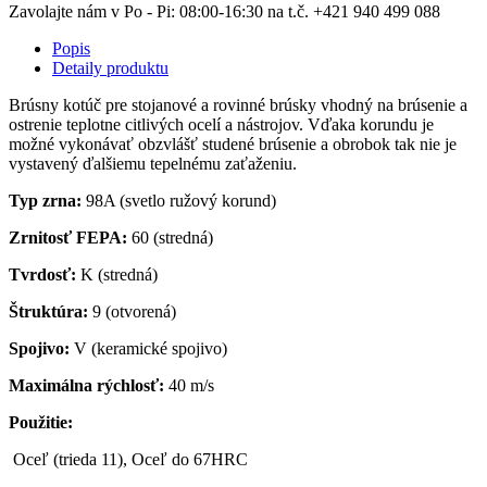
Zavolajte nám v Po - Pi: 08:00-16:30 na t.č. +421 940 499 088
Popis
Detaily produktu
Brúsny kotúč pre stojanové a rovinné brúsky vhodný na brúsenie a
ostrenie teplotne citlivých ocelí a nástrojov. Vďaka korundu je
možné vykonávať obzvlášť studené brúsenie a obrobok tak nie je
vystavený ďalšiemu tepelnému zaťaženiu.
Typ zrna:
98A (svetlo ružový korund)
Zrnitosť FEPA:
60 (stredná)
Tvrdosť:
K (stredná)
Štruktúra:
9 (otvorená)
Spojivo:
V (keramické spojivo)
Maximálna rýchlosť:
40 m/s
Použitie:
Oceľ (trieda 11), Oceľ do 67HRC