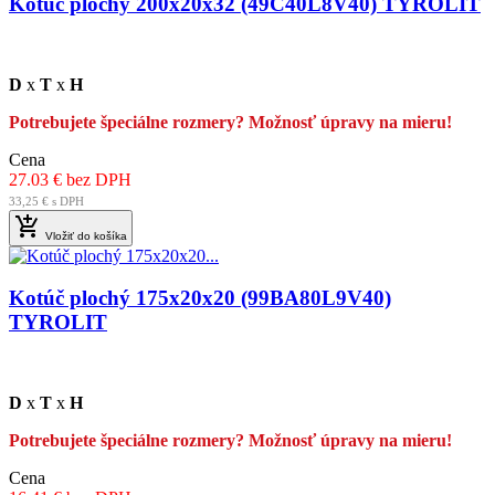
Kotúč plochý 200x20x32 (49C40L8V40) TYROLIT
D
x
T
x
H
Potrebujete špeciálne rozmery? Možnosť úpravy na mieru!
Cena
27.03 € bez DPH
33,25 € s DPH

Vložiť do košíka
Kotúč plochý 175x20x20 (99BA80L9V40)
TYROLIT
D
x
T
x
H
Potrebujete špeciálne rozmery? Možnosť úpravy na mieru!
Cena