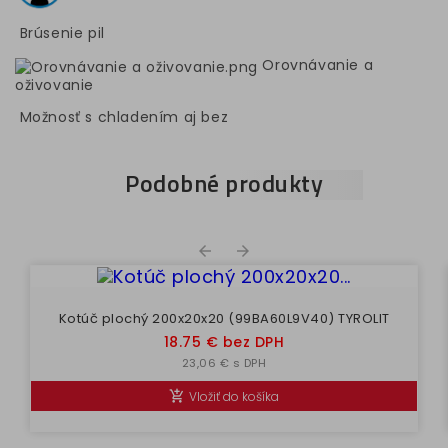
Brúsenie pil
Orovnávanie a
oživovanie
Možnosť s chladením aj bez
Podobné produkty


Kotúč plochý 200x20x20 (99BA60L9V40) TYROLIT
Cena
18.75 € bez DPH
23,06 € s DPH
Vložiť do košíka
