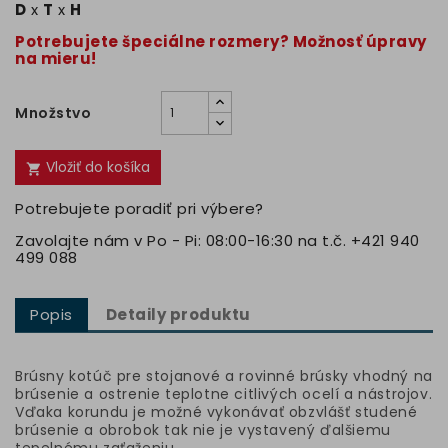
D
x
T
x
H
Potrebujete špeciálne rozmery? Možnosť úpravy
na mieru!
Množstvo
Vložiť do košíka

Potrebujete poradiť pri výbere?
Zavolajte nám v Po - Pi: 08:00-16:30 na t.č. +421 940
499 088
Popis
Detaily produktu
Brúsny kotúč pre stojanové a rovinné brúsky vhodný na
brúsenie a ostrenie teplotne citlivých ocelí a nástrojov.
Vďaka korundu je možné vykonávať obzvlášť studené
brúsenie a obrobok tak nie je vystavený ďalšiemu