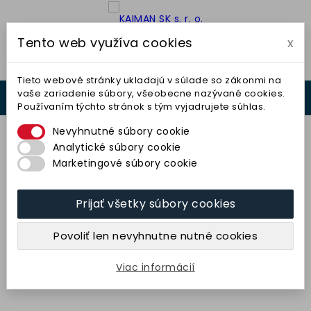
Tento web využíva cookies
x

Tieto webové stránky ukladajú v súlade so zákonmi na
vaše zariadenie súbory, všeobecne nazývané cookies.
0



Používaním týchto stránok s tým vyjadrujete súhlas.
0,00 €
Nevyhnutné súbory cookie
Analytické súbory cookie
Marketingové súbory cookie
Prijať všetky súbory cookies
Kotúč plochý 175x20x20
(98A60K9V40) TYROLIT
Povoliť len nevyhnutne nutné cookies
19,53 € bez DPH
24,02 € s DPH
Viac informácií