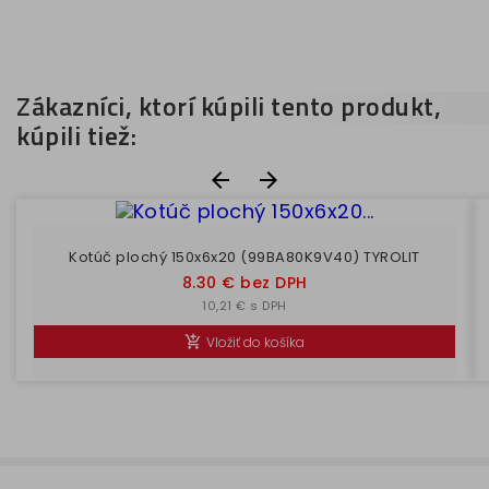
Zákazníci, ktorí kúpili tento produkt,
kúpili tiež:


Kotúč plochý 150x6x20 (99BA80K9V40) TYROLIT
Cena
8.30 € bez DPH
10,21 € s DPH
Vložiť do košíka
