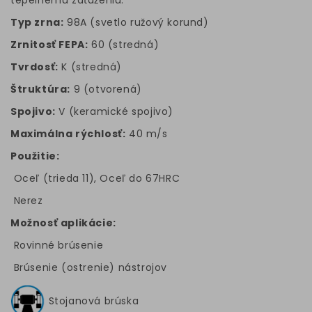
tepelnému zaťaženiu.
Typ zrna:
98A (svetlo ružový korund)
Zrnitosť FEPA:
60 (stredná)
Tvrdosť:
K (stredná)
Štruktúra:
9 (otvorená)
Spojivo:
V (keramické spojivo)
Maximálna rýchlosť:
40 m/s
Použitie:
Oceľ (trieda 11), Oceľ do 67HRC
Nerez
Možnosť aplikácie:
Rovinné brúsenie
Brúsenie (ostrenie) nástrojov
Stojanová brúska