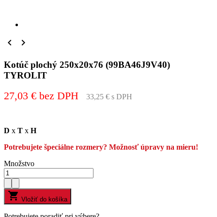


Kotúč plochý 250x20x76 (99BA46J9V40)
TYROLIT
27,03 € bez DPH
33,25 € s DPH
D
x
T
x
H
Potrebujete špeciálne rozmery? Možnosť úpravy na mieru!
Množstvo

Vložiť do košíka
Potrebujete poradiť pri výbere?