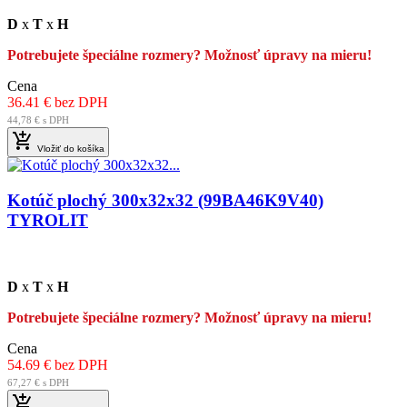
D
x
T
x
H
Potrebujete špeciálne rozmery? Možnosť úpravy na mieru!
Cena
36.41 € bez DPH
44,78 € s DPH

Vložiť do košíka
Kotúč plochý 300x32x32 (99BA46K9V40)
TYROLIT
D
x
T
x
H
Potrebujete špeciálne rozmery? Možnosť úpravy na mieru!
Cena
54.69 € bez DPH
67,27 € s DPH
