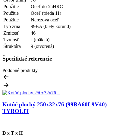
Použitie
Oceľ do 55HRC
Použitie
Oceľ (trieda 11)
Použitie
Nerezová oceľ
Typ zrna
99BA (biely korund)
Zrnitosť
46
Tvrdosť
J (mäkká)
Štruktúra
9 (otvorená)
Špecifické referencie
Podobné produkty


Kotúč plochý 250x32x76 (99BA60L9V40)
TYROLIT
D
x
T
x
H