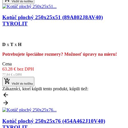
Vložiť do košíka
Kotúč plochý 250x25x51 (89A802J8AV40)
TYROLIT
D
x
T
x
H
Potrebujete špeciálne rozmery? Možnosť úpravy na mieru!
Cena
63.28 € bez DPH
77,84 € s DPH

Vložiť do košíka
Zákazníci, ktorí kúpili tento produkt, kúpili tiež:


Kotúč plochý 250x25x76 (454A462J10V40)
TYROLIT