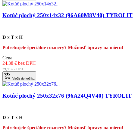
Kotúč plochý 250x14x32 (96A60M8V40) TYROLIT
D
x
T
x
H
Potrebujete špeciálne rozmery? Možnosť úpravy na mieru!
Cena
24.38 € bez DPH
29,98 € s DPH

Vložiť do košíka
Kotúč plochý 250x32x76 (96A24Q4V40) TYROLIT
D
x
T
x
H
Potrebujete špeciálne rozmery? Možnosť úpravy na mieru!