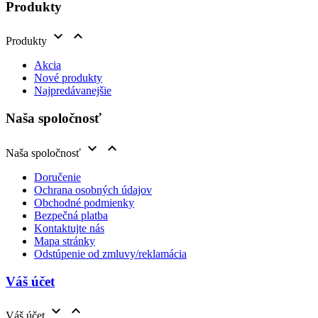
Produkty


Produkty
Akcia
Nové produkty
Najpredávanejšie
Naša spoločnosť


Naša spoločnosť
Doručenie
Ochrana osobných údajov
Obchodné podmienky
Bezpečná platba
Kontaktujte nás
Mapa stránky
Odstúpenie od zmluvy/reklamácia
Váš účet


Váš účet