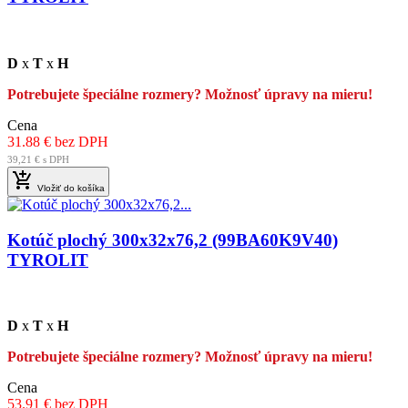
D
x
T
x
H
Potrebujete špeciálne rozmery? Možnosť úpravy na mieru!
Cena
31.88 € bez DPH
39,21 € s DPH

Vložiť do košíka
Kotúč plochý 300x32x76,2 (99BA60K9V40)
TYROLIT
D
x
T
x
H
Potrebujete špeciálne rozmery? Možnosť úpravy na mieru!
Cena
53.91 € bez DPH