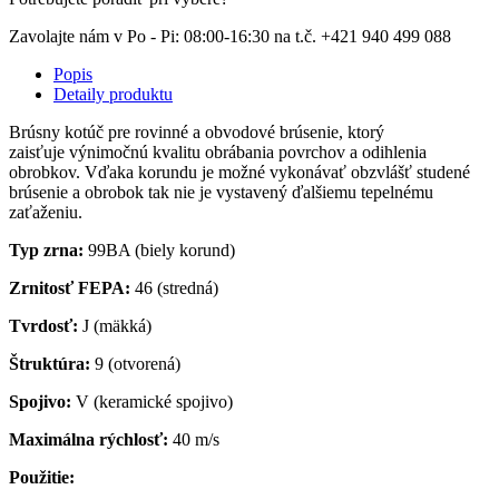
Zavolajte nám v Po - Pi: 08:00-16:30 na t.č. +421 940 499 088
Popis
Detaily produktu
Brúsny kotúč pre rovinné a obvodové brúsenie, ktorý
zaisťuje výnimočnú kvalitu obrábania povrchov a odihlenia
obrobkov. Vďaka korundu je možné vykonávať obzvlášť studené
brúsenie a obrobok tak nie je vystavený ďalšiemu tepelnému
zaťaženiu.
Typ zrna:
99BA (biely korund)
Zrnitosť FEPA:
46 (stredná)
Tvrdosť:
J (mäkká)
Štruktúra:
9 (otvorená)
Spojivo:
V (keramické spojivo)
Maximálna rýchlosť:
40 m/s
Použitie: