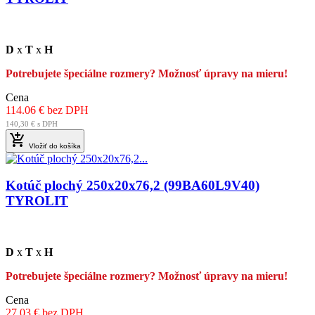
D
x
T
x
H
Potrebujete špeciálne rozmery? Možnosť úpravy na mieru!
Cena
114.06 € bez DPH
140,30 € s DPH

Vložiť do košíka
Kotúč plochý 250x20x76,2 (99BA60L9V40)
TYROLIT
D
x
T
x
H
Potrebujete špeciálne rozmery? Možnosť úpravy na mieru!
Cena
27.03 € bez DPH