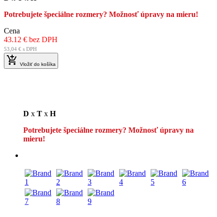
Potrebujete špeciálne rozmery? Možnosť úpravy na mieru!
Cena
43.12 € bez DPH
53,04 € s DPH

Vložiť do košíka
D
x
T
x
H
Potrebujete špeciálne rozmery? Možnosť úpravy na
mieru!