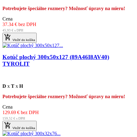
Potrebujete špeciálne rozmery? Možnosť úpravy na mieru!
Cena
37.34 € bez DPH
45,93 € s DPH

Vložiť do košíka
Kotúč plochý 300x50x127 (89A46I8AV40)
TYROLIT
D
x
T
x
H
Potrebujete špeciálne rozmery? Možnosť úpravy na mieru!
Cena
129.69 € bez DPH
159,52 € s DPH

Vložiť do košíka