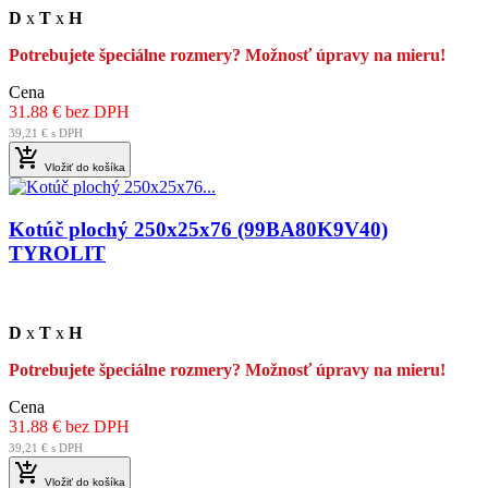
D
x
T
x
H
Potrebujete špeciálne rozmery? Možnosť úpravy na mieru!
Cena
31.88 € bez DPH
39,21 € s DPH

Vložiť do košíka
Kotúč plochý 250x25x76 (99BA80K9V40)
TYROLIT
D
x
T
x
H
Potrebujete špeciálne rozmery? Možnosť úpravy na mieru!
Cena
31.88 € bez DPH
39,21 € s DPH

Vložiť do košíka