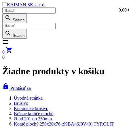
0,00 
0,0

Search

Search


0
0
Žiadne produkty v košíku

Prihlásiť sa
Úvodná stránka
Brusivo
Keramické brusivo
Brúsne kotúče ploché
Ø od 201 do 350mm
Kotúč plochý 250x20x76 (99BA46J9V40) TYROLIT