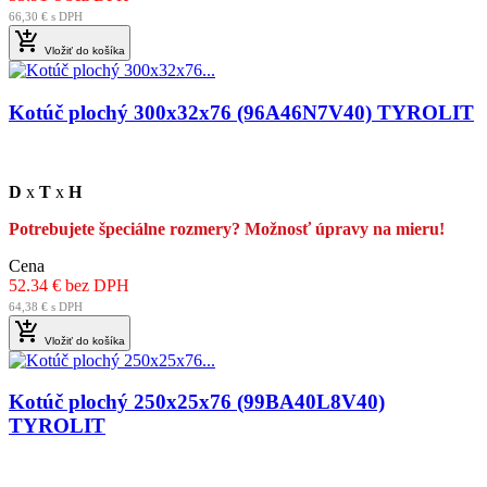
66,30 € s DPH

Vložiť do košíka
Kotúč plochý 300x32x76 (96A46N7V40) TYROLIT
D
x
T
x
H
Potrebujete špeciálne rozmery? Možnosť úpravy na mieru!
Cena
52.34 € bez DPH
64,38 € s DPH

Vložiť do košíka
Kotúč plochý 250x25x76 (99BA40L8V40)
TYROLIT