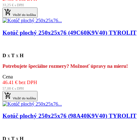
33,25 € s DPH

Vložiť do košíka
Kotúč plochý 250x25x76 (49C60K9V40) TYROLIT
D
x
T
x
H
Potrebujete špeciálne rozmery? Možnosť úpravy na mieru!
Cena
46.41 € bez DPH
57,08 € s DPH

Vložiť do košíka
Kotúč plochý 250x25x76 (98A40K9V40) TYROLIT
D
x
T
x
H