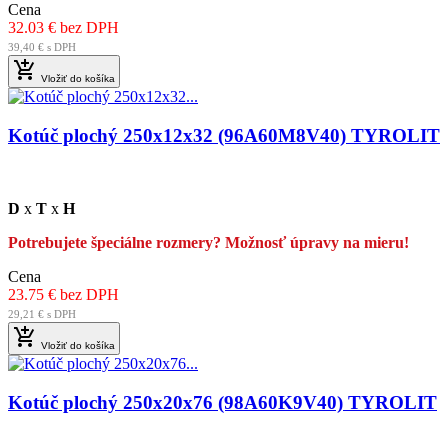
Cena
32.03 € bez DPH
39,40 € s DPH

Vložiť do košíka
Kotúč plochý 250x12x32 (96A60M8V40) TYROLIT
D
x
T
x
H
Potrebujete špeciálne rozmery? Možnosť úpravy na mieru!
Cena
23.75 € bez DPH
29,21 € s DPH

Vložiť do košíka
Kotúč plochý 250x20x76 (98A60K9V40) TYROLIT