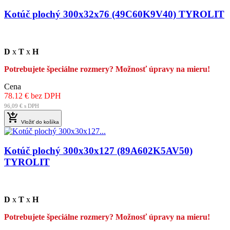
Kotúč plochý 300x32x76 (49C60K9V40) TYROLIT
D
x
T
x
H
Potrebujete špeciálne rozmery? Možnosť úpravy na mieru!
Cena
78.12 € bez DPH
96,09 € s DPH

Vložiť do košíka
Kotúč plochý 300x30x127 (89A602K5AV50)
TYROLIT
D
x
T
x
H
Potrebujete špeciálne rozmery? Možnosť úpravy na mieru!