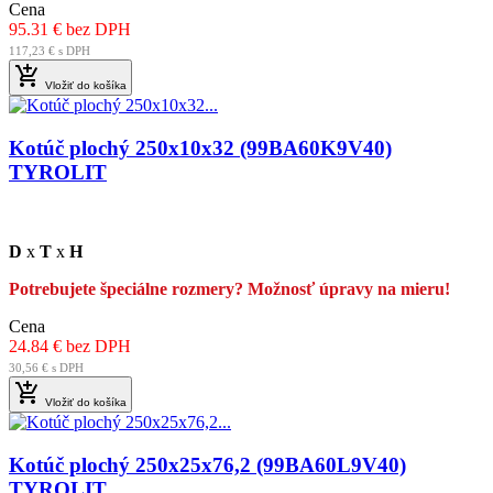
Cena
95.31 € bez DPH
117,23 € s DPH

Vložiť do košíka
Kotúč plochý 250x10x32 (99BA60K9V40)
TYROLIT
D
x
T
x
H
Potrebujete špeciálne rozmery? Možnosť úpravy na mieru!
Cena
24.84 € bez DPH
30,56 € s DPH

Vložiť do košíka
Kotúč plochý 250x25x76,2 (99BA60L9V40)
TYROLIT