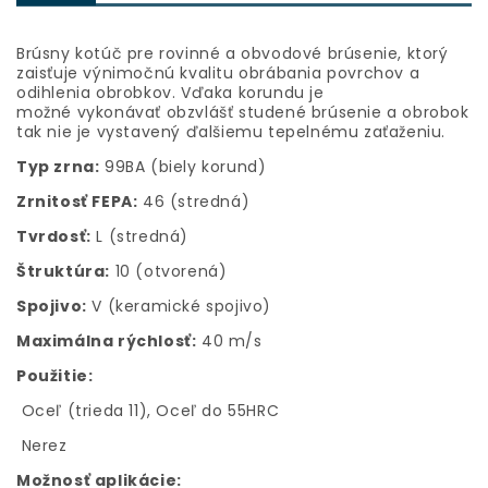
Brúsny kotúč pre rovinné a obvodové brúsenie, ktorý
zaisťuje výnimočnú kvalitu obrábania povrchov a
odihlenia obrobkov. Vďaka korundu je
možné vykonávať obzvlášť studené brúsenie a obrobok
tak nie je vystavený ďalšiemu tepelnému zaťaženiu.
Typ zrna:
99BA (biely korund)
Zrnitosť FEPA:
46 (stredná)
Tvrdosť:
L (stredná)
Štruktúra:
10 (otvorená)
Spojivo:
V (keramické spojivo)
Maximálna rýchlosť:
40 m/s
Použitie:
Oceľ (trieda 11), Oceľ do 55HRC
Nerez
Možnosť aplikácie: