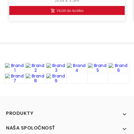
29,98 € s DPH
Vložiť do košíka

PRODUKTY

NAŠA SPOLOČNOSŤ
