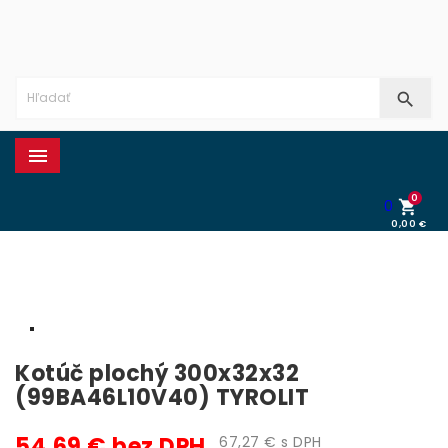


0
0

0,00 €
0,00 €
Kotúč plochý 300x32x32
(99BA46L10V40) TYROLIT
54,69 € bez DPH
67,27 € s DPH