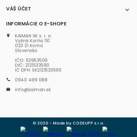
VÁŠ ÚČET

INFORMÁCIE O E-SHOPE
KAIMAN SK s. r. o.

Vyšná Korňa 110
023 21 Korňa
Slovensko
IČO: 53953509
DIČ: 2121533590
IČ DPH: SK2121533590
0940 499 088

info@kaiman.sk

© 2020 - Made by CODEUPP s.r.o.