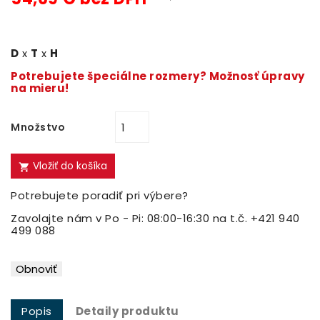
D
x
T
x
H
Potrebujete špeciálne rozmery? Možnosť úpravy
na mieru!
Množstvo
Vložiť do košíka

Potrebujete poradiť pri výbere?
Zavolajte nám v Po - Pi: 08:00-16:30 na t.č. +421 940
499 088
Popis
Detaily produktu