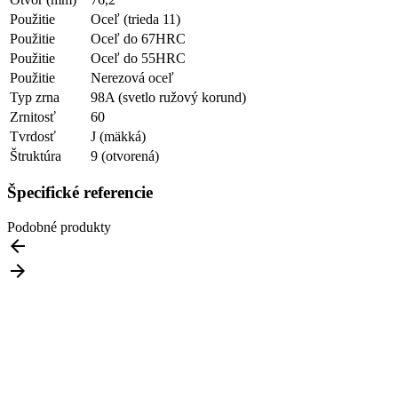
Použitie
Oceľ (trieda 11)
Použitie
Oceľ do 67HRC
Použitie
Oceľ do 55HRC
Použitie
Nerezová oceľ
Typ zrna
98A (svetlo ružový korund)
Zrnitosť
60
Tvrdosť
J (mäkká)
Štruktúra
9 (otvorená)
Špecifické referencie
Podobné produkty

