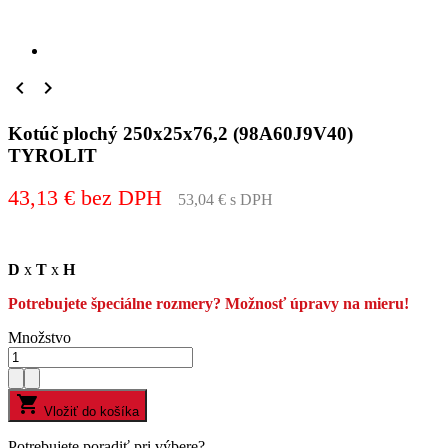


Kotúč plochý 250x25x76,2 (98A60J9V40)
TYROLIT
43,13 € bez DPH
53,04 € s DPH
D
x
T
x
H
Potrebujete špeciálne rozmery? Možnosť úpravy na mieru!
Množstvo

Vložiť do košíka
Potrebujete poradiť pri výbere?