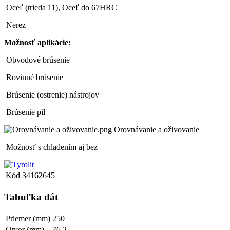
Oceľ (trieda 11), Oceľ do 67HRC
Nerez
Možnosť aplikácie:
Obvodové brúsenie
Rovinné brúsenie
Brúsenie (ostrenie) nástrojov
Brúsenie pil
Orovnávanie a oživovanie
Možnosť s chladením aj bez
Kód
34162645
Tabuľka dát
Priemer (mm)
250
Otvor (mm)
76,2