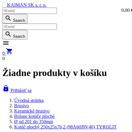
0,00 
0,0

Search

Search


0
0
Žiadne produkty v košíku

Prihlásiť sa
Úvodná stránka
Brusivo
Keramické brusivo
Brúsne kotúče ploché
Ø od 201 do 350mm
Kotúč plochý 250x25x76,2 (98A60J9V40) TYROLIT