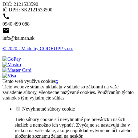
DIČ: 2121533590
IČ DPH: SK2121533590

0940 499 088

info@kaiman.sk
© 2020 - Made by CODEUPP s.r.o.
Tento web využíva cookies
x
Tieto webové stránky ukladajú v súlade so zákonmi na vaše
zariadenie súbory, všeobecne nazývané cookies. Používaním týchto
stránok s tým vyjadrujete súhlas.
Nevyhnutné súbory cookie
Tieto súbory cookie sú nevyhnutné pre prevádzku našich
služieb a nemožno ich vypnúť. Zvyčajne sa nastavujú iba v
reakcii na vaše akcie, ako je napríklad vytvorenie účtu alebo
uloženie zoznamu želaní na neskôr.