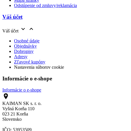
Mapa stránky
Odstúpenie od zmluvy/reklamácia
Váš účet


Váš účet
Osobné údaje
Objednávky
Dobropisy
Adresy
Zľavové kupóny
Nastavenia súborov cookie
Informácie o e-shope
Informácie o e-shope

KAIMAN SK s. r. o.
Vyšná Korňa 110
023 21 Korňa
Slovensko
IČO: 53953509