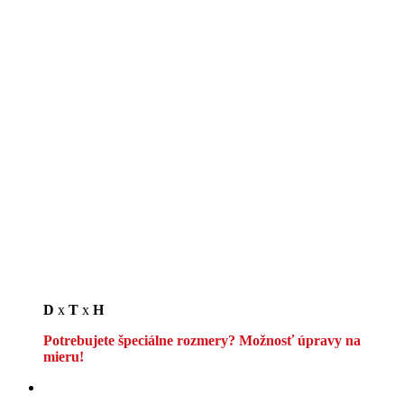
D
x
T
x
H
Potrebujete špeciálne rozmery? Možnosť úpravy na
mieru!