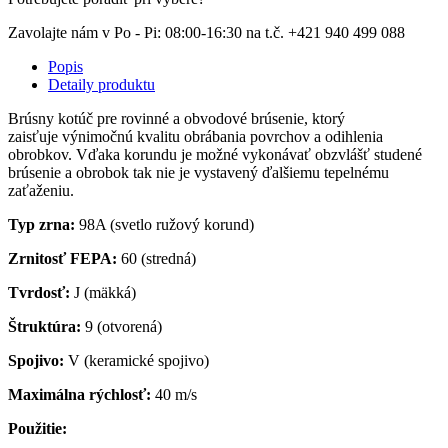
Zavolajte nám v Po - Pi: 08:00-16:30 na t.č. +421 940 499 088
Popis
Detaily produktu
Brúsny kotúč pre rovinné a obvodové brúsenie, ktorý
zaisťuje výnimočnú kvalitu obrábania povrchov a odihlenia
obrobkov. Vďaka korundu je možné vykonávať obzvlášť studené
brúsenie a obrobok tak nie je vystavený ďalšiemu tepelnému
zaťaženiu.
Typ zrna:
98A (svetlo ružový korund)
Zrnitosť FEPA:
60 (stredná)
Tvrdosť:
J (mäkká)
Štruktúra:
9 (otvorená)
Spojivo:
V (keramické spojivo)
Maximálna rýchlosť:
40 m/s
Použitie: