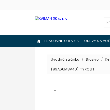

PRACOVNÉ ODEVY
ODEVY NA VOĽ

OCHRANNÉ POMÔCKY
KATALÓGY

Úvodná stránka
Brusivo
Ke
(99A60M8V40) TYROLIT