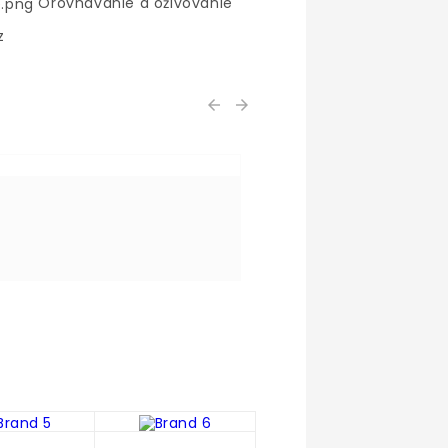
Orovnávanie a oživovanie
z

