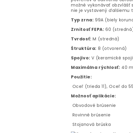
možné vykonávať obzvlášť 
nie je vystavený ďalšiemu 
Typ zrna:
99A (biely korun
Zrnitosť FEPA:
60 (stredná
Tvrdosť:
M (stredná)
Štruktúra:
8 (otvorená)
Spojivo:
V (keramické spoj
Maximálna rýchlosť:
40 m
Použitie:
Oceľ (trieda 11), Oceľ do 
Možnosť aplikácie:
Obvodové brúsenie
Rovinné brúsenie
Stojanová brúska