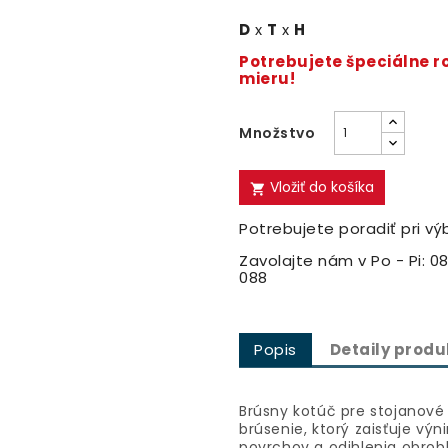
D
x
T
x
H
Potrebujete špeciálne 
mieru!
Množstvo
Vložiť do košíka

Potrebujete poradiť pri vý
Zavolajte nám v Po - Pi: 08
088
Popis
Detaily produ
Brúsny kotúč pre stojanové
brúsenie, ktorý zaisťuje vý
povrchov a odihlenia obrob