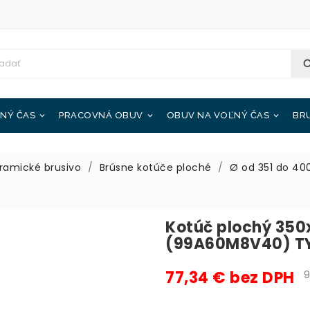
NÝ ČAS
PRACOVNÁ OBUV
OBUV NA VOĽNÝ ČAS
BR



ramické brusivo
Brúsne kotúče ploché
Ø od 351 do 4
Kotúč plochý 350
(99A60M8V40) T
77,34 € bez DPH
95