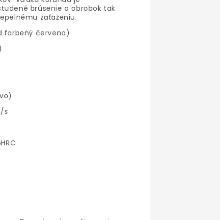
studené brúsenie a obrobok tak
tepelnému zaťaženiu.
d farbený červeno)
)
ivo)
/s
55HRC