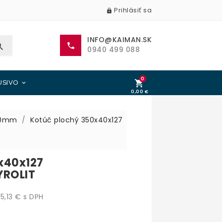
Prihlásiť sa

INFO@KAIMAN.SK


0940 499 088
0

USIVO

0,00 €
0,00 €
00mm
Kotúč plochý 350x40x127
x40x127
YROLIT
,13 € s DPH