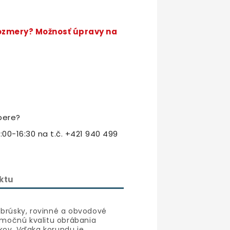
rozmery? Možnosť úpravy na
bere?
:00-16:30 na t.č. +421 940 499
ktu
 brúsky, rovinné a obvodové
nimočnú kvalitu obrábania
kov. Vďaka korundu je