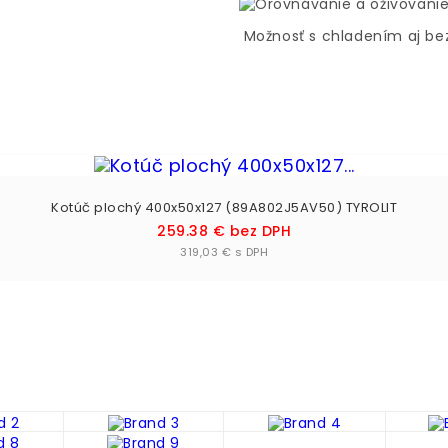
Možnosť s chladením aj be
Kotúč plochý 400x50x127 (89A802J5AV50) TYROLIT
Cena
259.38 € bez DPH
Vložiť do košíka

319,03 € s DPH