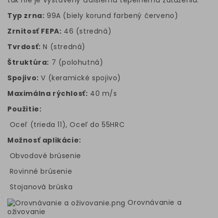
tak nie je vystavený ďalšiemu tepelnému zaťaženiu.
Typ zrna:
99A (biely korund farbený červeno)
Zrnitosť FEPA:
46 (stredná)
Tvrdosť:
N (stredná)
Štruktúra:
7 (polohutná)
Spojivo:
V (keramické spojivo)
Maximálna rýchlosť:
40 m/s
Použitie:
Oceľ (trieda 11), Oceľ do 55HRC
Možnosť aplikácie:
Obvodové brúsenie
Rovinné brúsenie
Stojanová brúska
Orovnávanie a
oživovanie