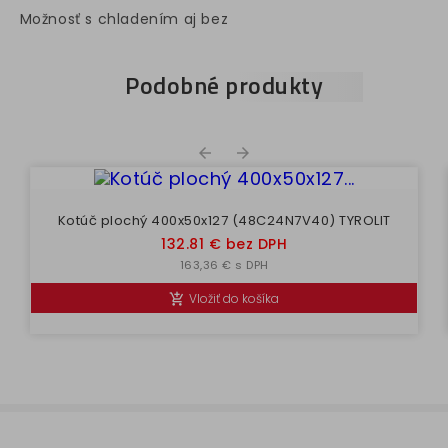
Možnosť s chladením aj bez
Podobné produkty


Kotúč plochý 400x50x127 (48C24N7V40) TYROLIT
Cena
132.81 € bez DPH
163,36 € s DPH
Vložiť do košíka
