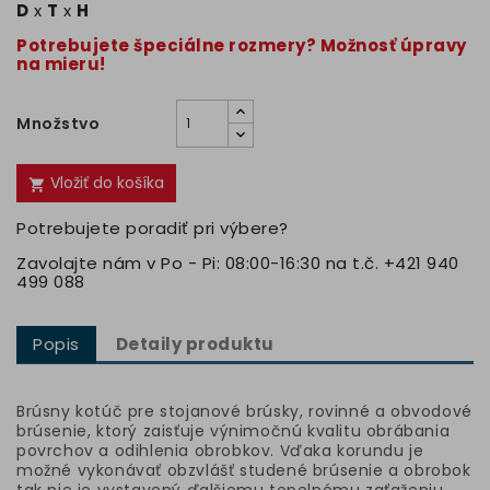
D
x
T
x
H
Potrebujete špeciálne rozmery? Možnosť úpravy
na mieru!
Množstvo
Vložiť do košíka

Potrebujete poradiť pri výbere?
Zavolajte nám v Po - Pi: 08:00-16:30 na t.č. +421 940
499 088
Popis
Detaily produktu
Brúsny kotúč pre stojanové brúsky, rovinné a obvodové
brúsenie, ktorý zaisťuje výnimočnú kvalitu obrábania
povrchov a odihlenia obrobkov. Vďaka korundu je
možné vykonávať obzvlášť studené brúsenie a obrobok