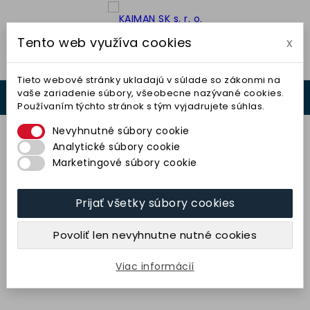
Tento web využíva cookies
x

Tieto webové stránky ukladajú v súlade so zákonmi na
vaše zariadenie súbory, všeobecne nazývané cookies.
0



Používaním týchto stránok s tým vyjadrujete súhlas.
0,00 €
Nevyhnutné súbory cookie
Analytické súbory cookie
Marketingové súbory cookie
Prijať všetky súbory cookies
Kotúč plochý 350x63x127
(99A46N7V40) TYROLIT
Povoliť len nevyhnutne nutné cookies
117,19 € bez DPH
144,14 € s DPH
Viac informácií