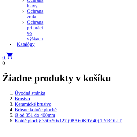
Ochrana
hlavy
Ochrana
zraku
Ochrana
pri práci
vo
výškach
Katalógy

0
0
Žiadne produkty v košíku
Úvodná stránka
Brusivo
Keramické brusivo
Brúsne kotúče ploché
Ø od 351 do 400mm
Kotúč plochý 350x50x127 (98A60K9V40) TYROLIT