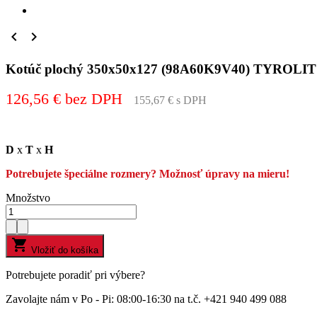


Kotúč plochý 350x50x127 (98A60K9V40) TYROLIT
126,56 € bez DPH
155,67 € s DPH
D
x
T
x
H
Potrebujete špeciálne rozmery? Možnosť úpravy na mieru!
Množstvo

Vložiť do košíka
Potrebujete poradiť pri výbere?
Zavolajte nám v Po - Pi: 08:00-16:30 na t.č. +421 940 499 088