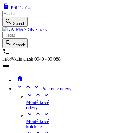

Prihlásiť sa

Search

Search

info@kaiman.sk
0940 499 088





Pracovné odevy



Montérkové
odevy



Montérkové
kolekcie