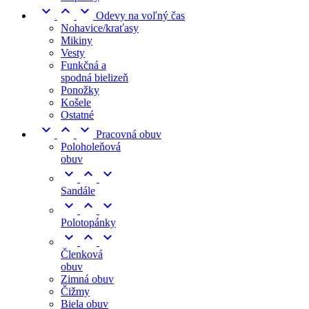



Odevy na voľný čas
Nohavice/kraťasy
Mikiny
Vesty
Funkčná a
spodná bielizeň
Ponožky
Košele
Ostatné



Pracovná obuv
Poloholeňová
obuv



Sandále



Polotopánky



Členková
obuv
Zimná obuv
Čižmy
Biela obuv