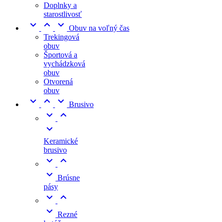
Doplnky a
starostlivosť



Obuv na voľný čas
Trekingová
obuv
Športová a
vychádzková
obuv
Otvorená
obuv



Brusivo



Keramické
brusivo



Brúsne
pásy



Rezné