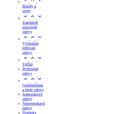



Bundy a
vesty



Zateplené
pracovné
odevy



Výstražné
reflexné
odevy



Tričká
Profesijné
odevy



Gastronómia
a biele odevy
Jednorázové
odevy
Nepremokavé
odevy
Doplnky