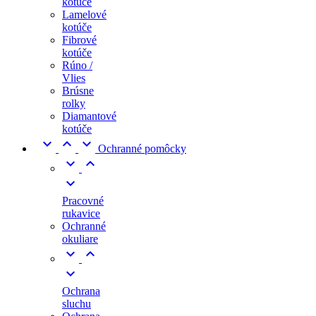
kotúče
Lamelové
kotúče
Fibrové
kotúče
Rúno /
Vlies
Brúsne
rolky
Diamantové
kotúče



Ochranné pomôcky



Pracovné
rukavice
Ochranné
okuliare



Ochrana
sluchu