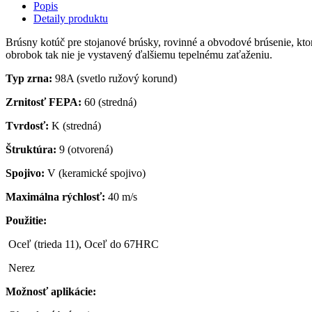
Popis
Detaily produktu
Brúsny kotúč pre stojanové brúsky, rovinné a obvodové brúsenie, kt
obrobok tak nie je vystavený ďalšiemu tepelnému zaťaženiu.
Typ zrna:
98A (svetlo ružový korund)
Zrnitosť FEPA:
60 (stredná)
Tvrdosť:
K (stredná)
Štruktúra:
9 (otvorená)
Spojivo:
V (keramické spojivo)
Maximálna rýchlosť:
40 m/s
Použitie:
Oceľ (trieda 11), Oceľ do 67HRC
Nerez
Možnosť aplikácie: