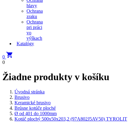
Ochrana
hlavy
Ochrana
zraku
Ochrana
pri práci
vo
výškach
Katalógy

0
0
Žiadne produkty v košíku
Úvodná stránka
Brusivo
Keramické brusivo
Brúsne kotúče ploché
Ø od 401 do 1000mm
Kotúč plochý 500x50x203,2 (97A802J5AV50) TYROLIT