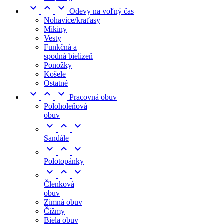



Odevy na voľný čas
Nohavice/kraťasy
Mikiny
Vesty
Funkčná a
spodná bielizeň
Ponožky
Košele
Ostatné



Pracovná obuv
Poloholeňová
obuv



Sandále



Polotopánky



Členková
obuv
Zimná obuv
Čižmy
Biela obuv