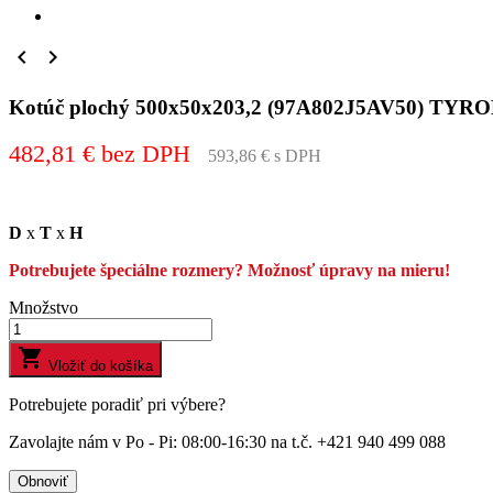


Kotúč plochý 500x50x203,2 (97A802J5AV50) TYR
482,81 € bez DPH
593,86 € s DPH
D
x
T
x
H
Potrebujete špeciálne rozmery? Možnosť úpravy na mieru!
Množstvo

Vložiť do košíka
Potrebujete poradiť pri výbere?
Zavolajte nám v Po - Pi: 08:00-16:30 na t.č. +421 940 499 088