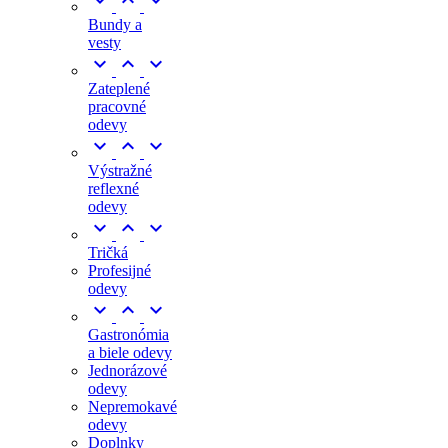



Bundy a
vesty



Zateplené
pracovné
odevy



Výstražné
reflexné
odevy



Tričká
Profesijné
odevy



Gastronómia
a biele odevy
Jednorázové
odevy
Nepremokavé
odevy
Doplnky