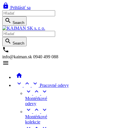

Prihlásiť sa

Search

Search

info@kaiman.sk
0940 499 088





Pracovné odevy



Montérkové
odevy



Montérkové
kolekcie