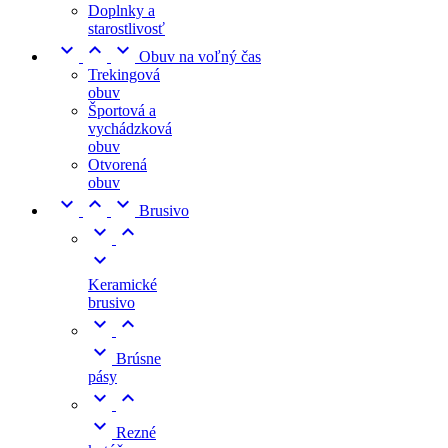
Doplnky a
starostlivosť



Obuv na voľný čas
Trekingová
obuv
Športová a
vychádzková
obuv
Otvorená
obuv



Brusivo



Keramické
brusivo



Brúsne
pásy



Rezné