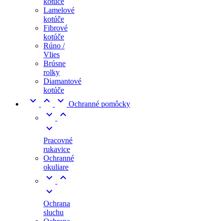
kotúče
Lamelové
kotúče
Fibrové
kotúče
Rúno /
Vlies
Brúsne
rolky
Diamantové
kotúče



Ochranné pomôcky



Pracovné
rukavice
Ochranné
okuliare



Ochrana
sluchu