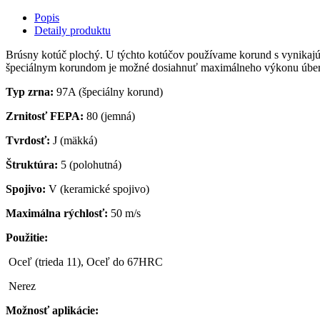
Popis
Detaily produktu
Brúsny kotúč plochý. U týchto kotúčov používame korund s vynikajúc
špeciálnym korundom je možné dosiahnuť maximálneho výkonu úberu
Typ zrna:
97A (špeciálny korund)
Zrnitosť FEPA:
80 (jemná)
Tvrdosť:
J (mäkká)
Štruktúra:
5 (polohutná)
Spojivo:
V (keramické spojivo)
Maximálna rýchlosť:
50 m/s
Použitie:
Oceľ (trieda 11), Oceľ do 67HRC
Nerez
Možnosť aplikácie: