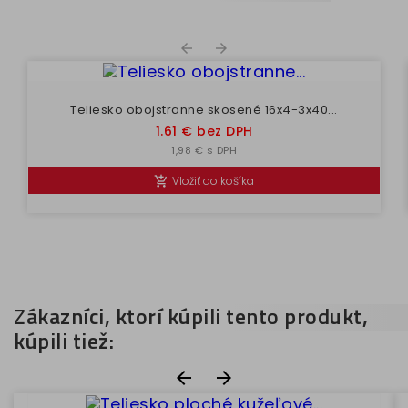


Teliesko obojstranne skosené 16x4-3x40...
Cena
1.61 € bez DPH
1,98 € s DPH
Vložiť do košíka

Zákazníci, ktorí kúpili tento produkt,
kúpili tiež:

