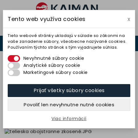
Tento web využíva cookies
x

Tieto webové stránky ukladajú v súlade so zákonmi na
vaše zariadenie súbory, všeobecne nazývané cookies.
0



Používaním týchto stránok s tým vyjadrujete súhlas.
0,00 €
Nevyhnutné súbory cookie
Analytické súbory cookie
Marketingové súbory cookie
Prijať všetky súbory cookies
Teliesko obojstranne skosené 16x4-
3x40 (98A80O6V40) TYROLIT
Povoliť len nevyhnutne nutné cookies
1,84 € bez DPH
2,27 € s DPH
Viac informácií