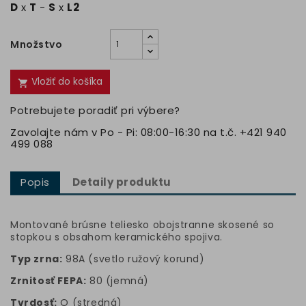
D
x
T
-
S
x
L2
Množstvo
Vložiť do košíka

Potrebujete poradiť pri výbere?
Zavolajte nám v Po - Pi: 08:00-16:30 na t.č. +421 940
499 088
Popis
Detaily produktu
Montované brúsne teliesko obojstranne skosené so
stopkou s obsahom keramického spojiva.
Typ zrna:
98A (svetlo ružový korund)
Zrnitosť FEPA:
80 (jemná)
Tvrdosť:
O (stredná)