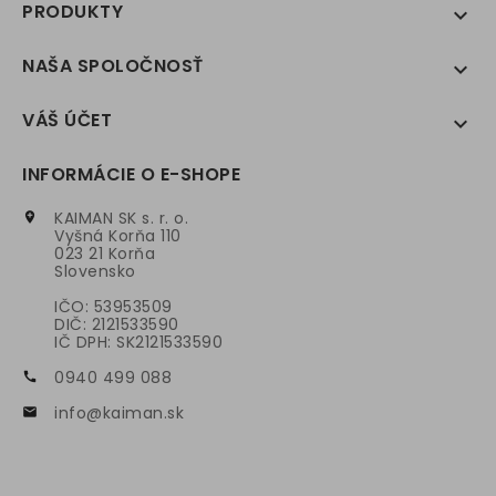
PRODUKTY

NAŠA SPOLOČNOSŤ

VÁŠ ÚČET

INFORMÁCIE O E-SHOPE
KAIMAN SK s. r. o.

Vyšná Korňa 110
023 21 Korňa
Slovensko
IČO: 53953509
DIČ: 2121533590
IČ DPH: SK2121533590
0940 499 088

info@kaiman.sk
