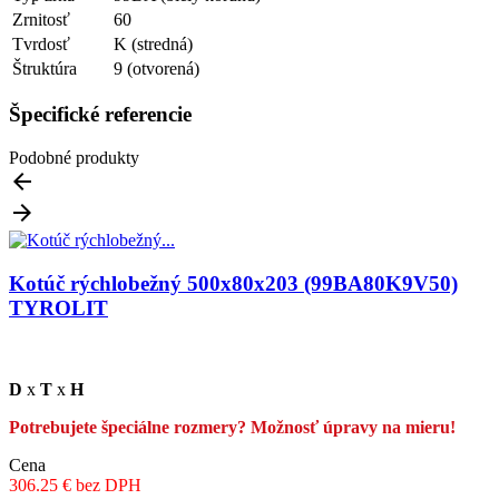
Zrnitosť
60
Tvrdosť
K (stredná)
Štruktúra
9 (otvorená)
Špecifické referencie
Podobné produkty


Kotúč rýchlobežný 500x80x203 (99BA80K9V50)
TYROLIT
D
x
T
x
H
Potrebujete špeciálne rozmery? Možnosť úpravy na mieru!
Cena
306.25 € bez DPH