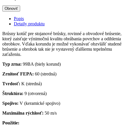
Popis
Detaily produktu
Brúsny kotúč pre stojanové brúsky, rovinné a obvodové brúsenie,
ktorý zaisťuje výnimočnú kvalitu obrábania povrchov a odihlenia
obrobkov. Vďaka korundu je možné vykonávať obzvlášť studené
brúsenie a obrobok tak nie je vystavený ďalšiemu tepelnému
zaťaženiu.
Typ zrna:
99BA (biely korund)
Zrnitosť FEPA:
60 (stredná)
Tvrdosť:
K (stredná)
Štruktúra:
9 (otvorená)
Spojivo:
V (keramické spojivo)
Maximálna rýchlosť:
50 m/s
Použitie: