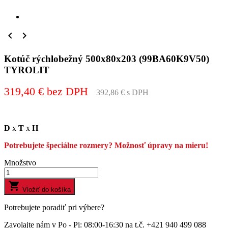


Kotúč rýchlobežný 500x80x203 (99BA60K9V50)
TYROLIT
319,40 € bez DPH
392,86 € s DPH
D
x
T
x
H
Potrebujete špeciálne rozmery? Možnosť úpravy na mieru!
Množstvo

Vložiť do košíka
Potrebujete poradiť pri výbere?
Zavolajte nám v Po - Pi: 08:00-16:30 na t.č. +421 940 499 088