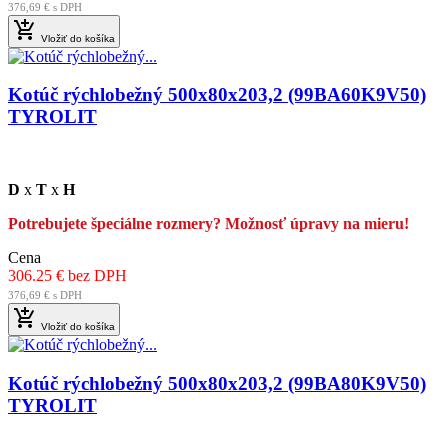
376,69 € s DPH

Vložiť do košíka
Kotúč rýchlobežný 500x80x203,2 (99BA60K9V50)
TYROLIT
D
x
T
x
H
Potrebujete špeciálne rozmery? Možnosť úpravy na mieru!
Cena
306.25 € bez DPH
376,69 € s DPH

Vložiť do košíka
Kotúč rýchlobežný 500x80x203,2 (99BA80K9V50)
TYROLIT