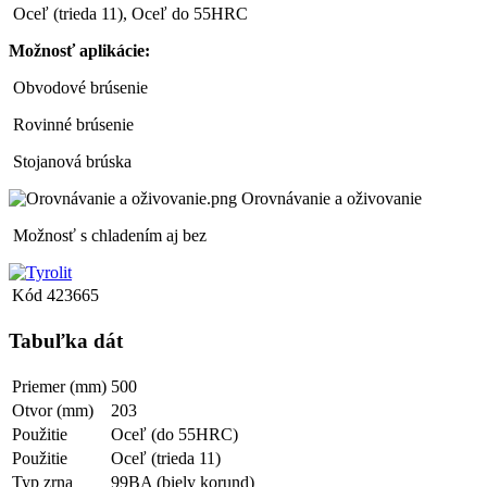
Oceľ (trieda 11), Oceľ do 55HRC
Možnosť aplikácie:
Obvodové brúsenie
Rovinné brúsenie
Stojanová brúska
Orovnávanie a oživovanie
Možnosť s chladením aj bez
Kód
423665
Tabuľka dát
Priemer (mm)
500
Otvor (mm)
203
Použitie
Oceľ (do 55HRC)
Použitie
Oceľ (trieda 11)
Typ zrna
99BA (biely korund)