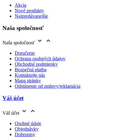
Akcia
Nové produkty
Najpredávanejšie
Naša spoločnosť


Naša spoločnosť
Doručenie
Ochrana osobných údajov
Obchodné podmienky
Bezpečná platba
Kontaktujte nás
Mapa stránky
Odstúpenie od zmluvy/reklamácia
Váš účet


Váš účet
Osobné údaje
Objednávky
Dobropisy