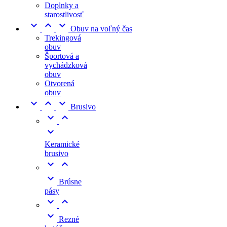
Doplnky a
starostlivosť



Obuv na voľný čas
Trekingová
obuv
Športová a
vychádzková
obuv
Otvorená
obuv



Brusivo



Keramické
brusivo



Brúsne
pásy



Rezné