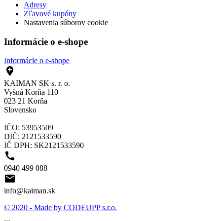
Adresy
Zľavové kupóny
Nastavenia súborov cookie
Informácie o e-shope
Informácie o e-shope

KAIMAN SK s. r. o.
Vyšná Korňa 110
023 21 Korňa
Slovensko
IČO: 53953509
DIČ: 2121533590
IČ DPH: SK2121533590

0940 499 088

info@kaiman.sk
© 2020 - Made by CODEUPP s.r.o.