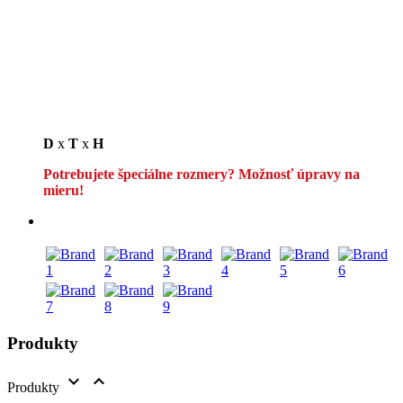
D
x
T
x
H
Potrebujete špeciálne rozmery? Možnosť úpravy na
mieru!
Produkty


Produkty