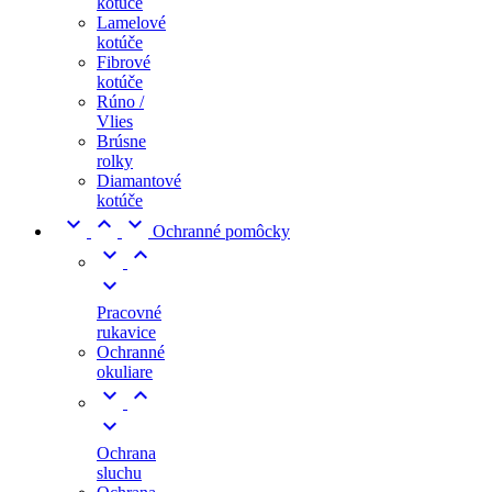
kotúče
Lamelové
kotúče
Fibrové
kotúče
Rúno /
Vlies
Brúsne
rolky
Diamantové
kotúče



Ochranné pomôcky



Pracovné
rukavice
Ochranné
okuliare



Ochrana
sluchu