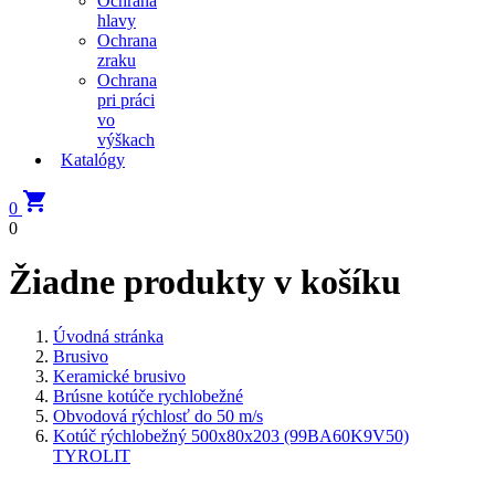
Ochrana
hlavy
Ochrana
zraku
Ochrana
pri práci
vo
výškach
Katalógy

0
0
Žiadne produkty v košíku
Úvodná stránka
Brusivo
Keramické brusivo
Brúsne kotúče rychlobežné
Obvodová rýchlosť do 50 m/s
Kotúč rýchlobežný 500x80x203 (99BA60K9V50)
TYROLIT