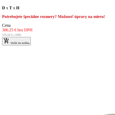
D
x
T
x
H
Potrebujete špeciálne rozmery? Možnosť úpravy na mieru!
Cena
306.25 € bez DPH
376,69 € s DPH

Vložiť do košíka