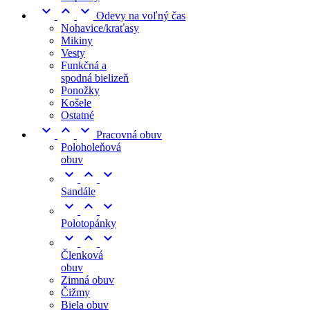



Odevy na voľný čas
Nohavice/kraťasy
Mikiny
Vesty
Funkčná a
spodná bielizeň
Ponožky
Košele
Ostatné



Pracovná obuv
Poloholeňová
obuv



Sandále



Polotopánky



Členková
obuv
Zimná obuv
Čižmy
Biela obuv