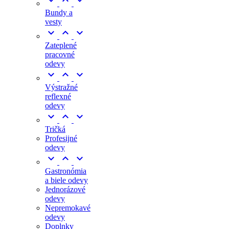



Bundy a
vesty



Zateplené
pracovné
odevy



Výstražné
reflexné
odevy



Tričká
Profesijné
odevy



Gastronómia
a biele odevy
Jednorázové
odevy
Nepremokavé
odevy
Doplnky