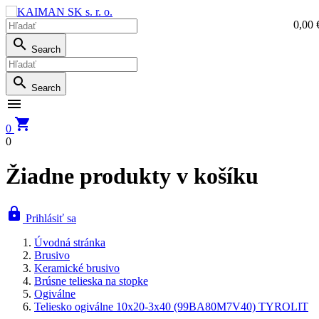
0,00 
0,0

Search

Search


0
0
Žiadne produkty v košíku

Prihlásiť sa
Úvodná stránka
Brusivo
Keramické brusivo
Brúsne telieska na stopke
Ogiválne
Teliesko ogiválne 10x20-3x40 (99BA80M7V40) TYROLIT