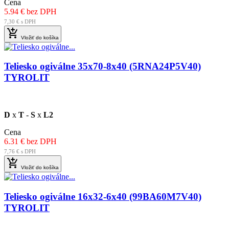
Cena
5.94 € bez DPH
7,30 € s DPH

Vložiť do košíka
Teliesko ogiválne 35x70-8x40 (5RNA24P5V40)
TYROLIT
D
x
T
-
S
x
L2
Cena
6.31 € bez DPH
7,76 € s DPH

Vložiť do košíka
Teliesko ogiválne 16x32-6x40 (99BA60M7V40)
TYROLIT