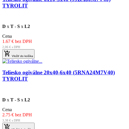
TYROLIT
D
x
T
-
S
x
L2
Cena
1.67 € bez DPH
2,06 € s DPH

Vložiť do košíka
Teliesko ogiválne 20x40-6x40 (5RNA24M7V40)
TYROLIT
D
x
T
-
S
x
L2
Cena
2.75 € bez DPH
3,38 € s DPH
