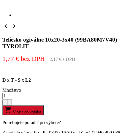


Teliesko ogiválne 10x20-3x40 (99BA80M7V40)
TYROLIT
1,77 € bez DPH
2,17 € s DPH
D
x
T
-
S
x
L2
Množstvo

Vložiť do košíka
Potrebujete poradiť pri výbere?
Zavolajte nám v Po - Pi: 08:00-16:30 na t.č. +421 940 499 088