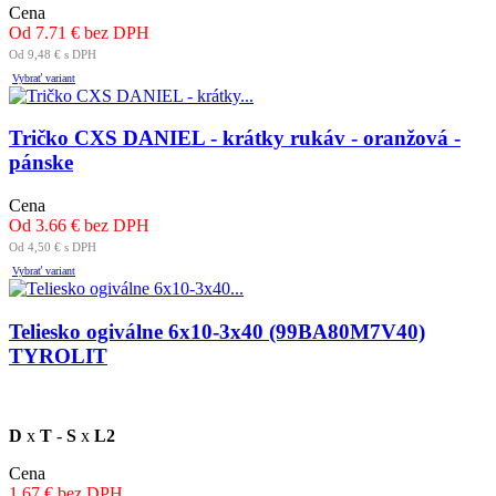
Cena
Od 7.71 € bez DPH
Od 9,48 € s DPH
Vybrať variant
Tričko CXS DANIEL - krátky rukáv - oranžová -
pánske
Cena
Od 3.66 € bez DPH
Od 4,50 € s DPH
Vybrať variant
Teliesko ogiválne 6x10-3x40 (99BA80M7V40)
TYROLIT
D
x
T
-
S
x
L2
Cena
1.67 € bez DPH