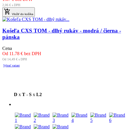
2,06 € s DPH

Vložiť do košíka
Košeľa CXS TOM - dlhý rukáv - modrá / čierna -
pánska
Cena
Od 11.78 € bez DPH
Od 14,49 € s DPH
Vybrať variant
D
x
T
-
S
x
L2