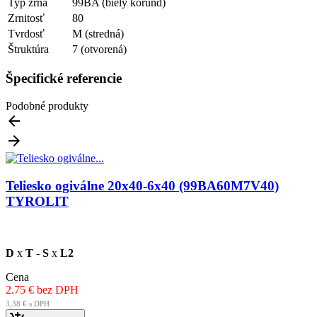
Typ zrna
99BA (biely korund)
Zrnitosť
80
Tvrdosť
M (stredná)
Štruktúra
7 (otvorená)
Špecifické referencie
Podobné produkty


Teliesko ogiválne 20x40-6x40 (99BA60M7V40)
TYROLIT
D
x
T
-
S
x
L2
Cena
2.75 € bez DPH
3,38 € s DPH