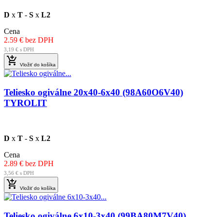
D
x
T
-
S
x
L2
Cena
2.59 € bez DPH
3,19 € s DPH

Vložiť do košíka
Teliesko ogiválne 20x40-6x40 (98A60O6V40)
TYROLIT
D
x
T
-
S
x
L2
Cena
2.89 € bez DPH
3,56 € s DPH

Vložiť do košíka
Teliesko ogiválne 6x10-3x40 (99BA80M7V40)