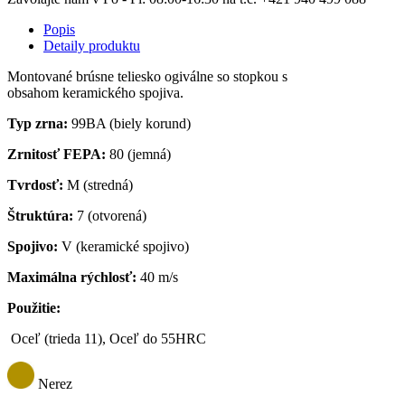
Popis
Detaily produktu
Montované brúsne teliesko ogiválne so stopkou s
obsahom keramického spojiva.
Typ zrna:
99BA (biely korund)
Zrnitosť FEPA:
80 (jemná)
Tvrdosť:
M (stredná)
Štruktúra:
7 (otvorená)
Spojivo:
V (keramické spojivo)
Maximálna rýchlosť:
40 m/s
Použitie:
Oceľ (trieda 11), Oceľ do 55HRC
Nerez