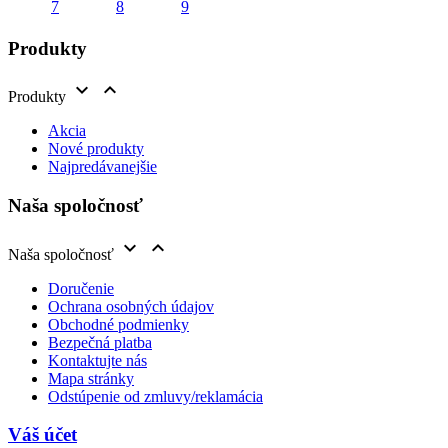
Produkty


Produkty
Akcia
Nové produkty
Najpredávanejšie
Naša spoločnosť


Naša spoločnosť
Doručenie
Ochrana osobných údajov
Obchodné podmienky
Bezpečná platba
Kontaktujte nás
Mapa stránky
Odstúpenie od zmluvy/reklamácia
Váš účet