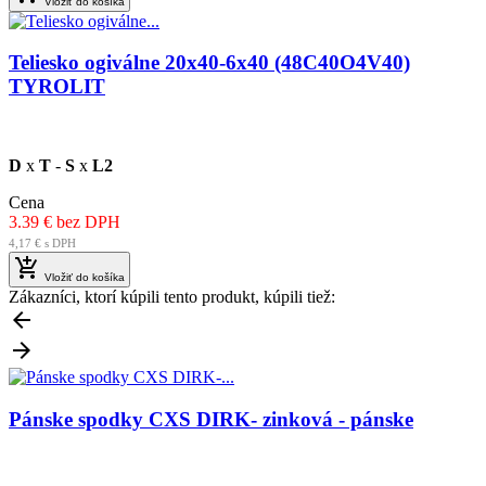
Vložiť do košíka
Teliesko ogiválne 20x40-6x40 (48C40O4V40)
TYROLIT
D
x
T
-
S
x
L2
Cena
3.39 € bez DPH
4,17 € s DPH

Vložiť do košíka
Zákazníci, ktorí kúpili tento produkt, kúpili tiež:


Pánske spodky CXS DIRK- zinková - pánske