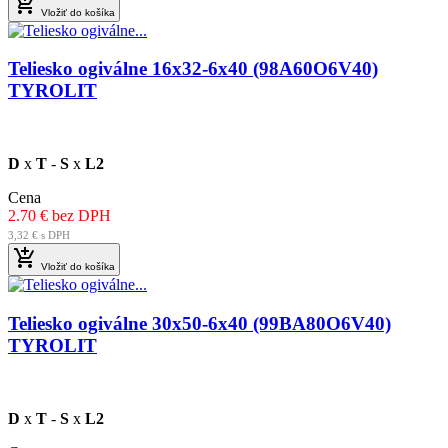

Vložiť do košíka
Teliesko ogiválne 16x32-6x40 (98A60O6V40)
TYROLIT
D
x
T
-
S
x
L2
Cena
2.70 € bez DPH
3,32 € s DPH

Vložiť do košíka
Teliesko ogiválne 30x50-6x40 (99BA80O6V40)
TYROLIT
D
x
T
-
S
x
L2