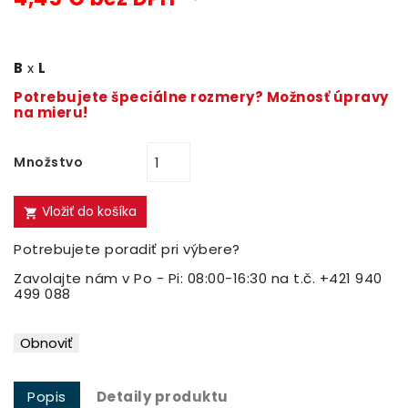
B
x
L
Potrebujete špeciálne rozmery? Možnosť úpravy
na mieru!
Množstvo
Vložiť do košíka

Potrebujete poradiť pri výbere?
Zavolajte nám v Po - Pi: 08:00-16:30 na t.č. +421 940
499 088
Popis
Detaily produktu