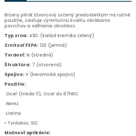
Brúsny pilník štvorcový určený predovšetkým na ručné
použitie, zaisťuje výnimočnú kvalitu obrábania
povrchov a odihlenia obrobkov.
Typ zrna:
49C (karbid kremíka zelený)
Zrnitosť FEPA:
120 (jemná)
Tvrdosť:
N (stredná)
Štruktúra:
7 (otvorená)
Spojivo:
V (keramické spojivo)
Použitie:
Oceľ (trieda 11), Oceľ do 67HRC
Nerez
Liatina
• Tvrdokov, SiC
Možnosť aplikácie: