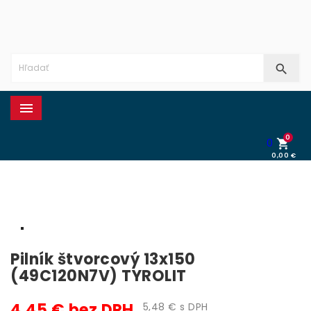


0
0

0,00 €
0,00 €
Pilník štvorcový 13x150
(49C120N7V) TYROLIT
4,45 € bez DPH
5,48 € s DPH