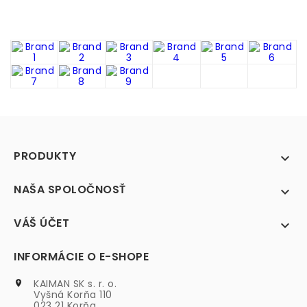
PRODUKTY

NAŠA SPOLOČNOSŤ

VÁŠ ÚČET

INFORMÁCIE O E-SHOPE
KAIMAN SK s. r. o.

Vyšná Korňa 110
023 21 Korňa