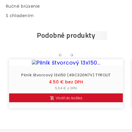
Ručné brúsenie
S chladením
Podobné produkty


Pilník štvorcový 13x150 (49C320N7V) TYROLIT
Cena
4.50 € bez DPH
5,54 € s DPH
Vložiť do košíka
