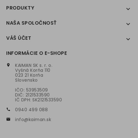
PRODUKTY

NAŠA SPOLOČNOSŤ

VÁŠ ÚČET

INFORMÁCIE O E-SHOPE
KAIMAN SK s. r. o.

Vyšná Korňa 110
023 21 Korňa
Slovensko
IČO: 53953509
DIČ: 2121533590
IČ DPH: SK2121533590
0940 499 088

info@kaiman.sk
