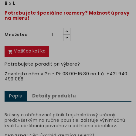
B
x
L
Potrebujete špeciálne rozmery? Možnosť úpravy
na mieru!
Množstvo
Vložiť do košíka

Potrebujete poradiť pri výbere?
Zavolajte nám v Po - Pi: 08:00-16:30 na t.č. +421 940
499 088
Popis
Detaily produktu
Brúsny a obťahovací pilník trojuholníkový určený
predovšetkým na ručné použitie, zaisťuje výnimočnú
kvalitu obrábania povrchov a odihlenia obrobkov.
Typ zrna:
49C (karbid kremíka zelený)