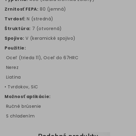
Zrnitosť FEPA:
80 (jemná)
Tvrdosť:
N (stredná)
Štruktúra:
7 (otvorená)
Spojivo:
V (keramické spojivo)
Použitie:
Oceľ (trieda 11), Oceľ do 67HRC
Nerez
Liatina
• Tvrdokov, SiC
Možnosť aplikácie:
Ručné brúsenie
S chladením
Podobné produkty