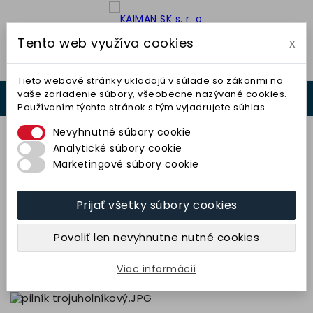
Tento web využíva cookies
x

Tieto webové stránky ukladajú v súlade so zákonmi na
vaše zariadenie súbory, všeobecne nazývané cookies.
0



Používaním týchto stránok s tým vyjadrujete súhlas.
0,00 €
Nevyhnutné súbory cookie
Analytické súbory cookie
Marketingové súbory cookie
Prijať všetky súbory cookies
Pilník trojuholníkový 20x200
(49C80N7V) TYROLIT
Povoliť len nevyhnutne nutné cookies
9,41 € bez DPH
11,57 € s DPH
Viac informácií