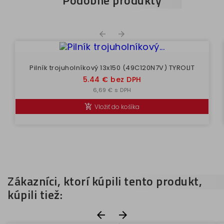


Pilník trojuholníkový 13x150 (49C120N7V) TYROLIT
Cena
5.44 € bez DPH
6,69 € s DPH
Vložiť do košíka

Zákazníci, ktorí kúpili tento produkt,
kúpili tiež:

