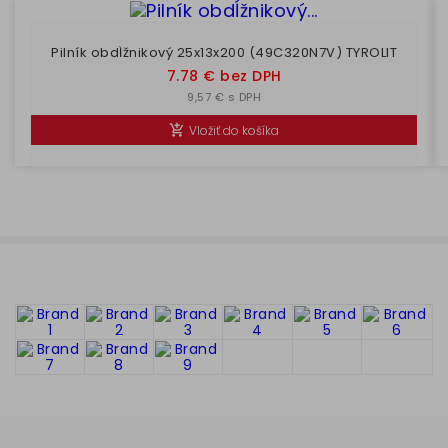
Pilník obdĺžnikový 25x13x200 (49C320N7V) TYROLIT
Cena
7.78 € bez DPH
9,57 € s DPH
Vložiť do košíka
