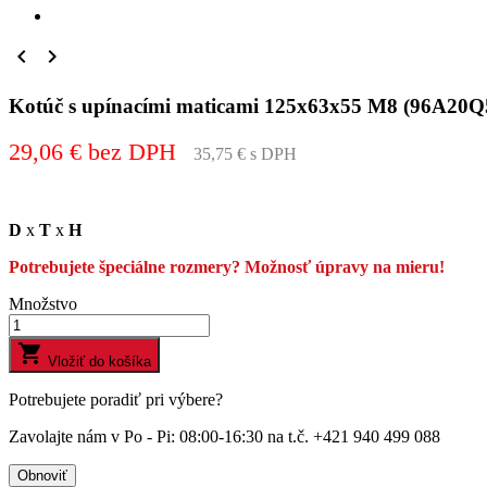


Kotúč s upínacími maticami 125x63x55 M8 (96A2
29,06 € bez DPH
35,75 € s DPH
D
x
T
x
H
Potrebujete špeciálne rozmery? Možnosť úpravy na mieru!
Množstvo

Vložiť do košíka
Potrebujete poradiť pri výbere?
Zavolajte nám v Po - Pi: 08:00-16:30 na t.č. +421 940 499 088