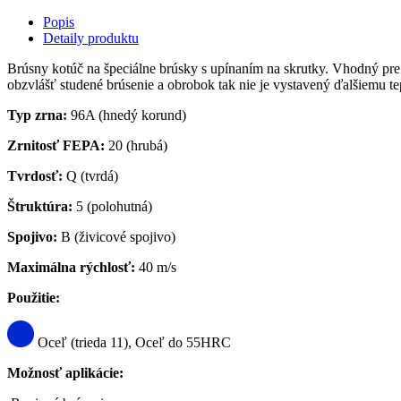
Popis
Detaily produktu
Brúsny kotúč na špeciálne brúsky s upínaním na skrutky. Vhodný pr
obzvlášť studené brúsenie a obrobok tak nie je vystavený ďalšiemu 
Typ zrna:
96A (hnedý korund)
Zrnitosť FEPA:
20 (hrubá)
Tvrdosť:
Q (tvrdá)
Štruktúra:
5 (polohutná)
Spojivo:
B (živicové spojivo)
Maximálna rýchlosť:
40 m/s
Použitie:
Oceľ (trieda 11), Oceľ do 55HRC
Možnosť aplikácie: