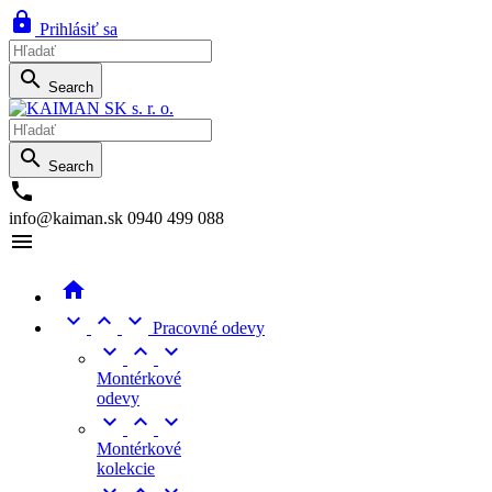

Prihlásiť sa

Search

Search

info@kaiman.sk
0940 499 088





Pracovné odevy



Montérkové
odevy



Montérkové
kolekcie