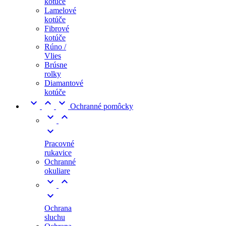
kotúče
Lamelové
kotúče
Fibrové
kotúče
Rúno /
Vlies
Brúsne
rolky
Diamantové
kotúče



Ochranné pomôcky



Pracovné
rukavice
Ochranné
okuliare



Ochrana
sluchu