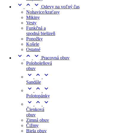



Odevy na voľný čas
Nohavice/kraťasy
Mikiny
Vesty
Funkčná a
spodná bielizeň
Ponožky
Košele
Ostatné



Pracovná obuv
Poloholeňová
obuv



Sandále



Polotopánky



Členková
obuv
Zimná obuv
Čižmy
Biela obuv