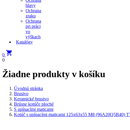
Ochrana
hlavy
Ochrana
zraku
Ochrana
pri práci
vo
výškach
Katalógy

0
0
Žiadne produkty v košíku
Úvodná stránka
Brusivo
Keramické brusivo
Brúsne kotúče ploché
S upínacími maticami
Kotúč s upínacími maticami 125x63x55 M8 (96A20Q5B40)