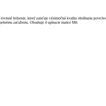
e rovinné brúsenie, ktorý zaisťuje výnimočnú kvalitu obrábania povrc
tepelnému zaťaženiu. Obsahuje 4 upínacie matice M8.