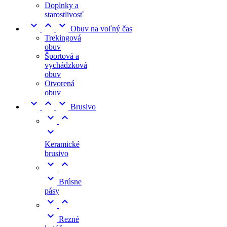
Doplnky a
starostlivosť



Obuv na voľný čas
Trekingová
obuv
Športová a
vychádzková
obuv
Otvorená
obuv



Brusivo



Keramické
brusivo



Brúsne
pásy



Rezné