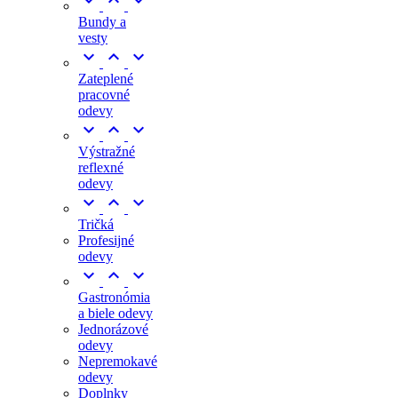



Bundy a
vesty



Zateplené
pracovné
odevy



Výstražné
reflexné
odevy



Tričká
Profesijné
odevy



Gastronómia
a biele odevy
Jednorázové
odevy
Nepremokavé
odevy
Doplnky