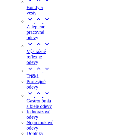



Bundy a
vesty



Zateplené
pracovné
odevy



Výstražné
reflexné
odevy



Tričká
Profesijné
odevy



Gastronómia
a biele odevy
Jednorázové
odevy
Nepremokavé
odevy
Doplnky