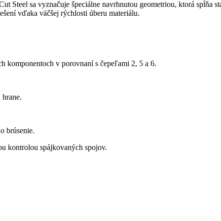
 Steel sa vyznačuje špeciálne navrhnutou geometriou, ktorá spĺňa stá
iešení vďaka väčšej rýchlosti úberu materiálu.
ch komponentoch v porovnaní s čepeľami 2, 5 a 6.
 hrane.
o brúsenie.
ou kontrolou spájkovaných spojov.