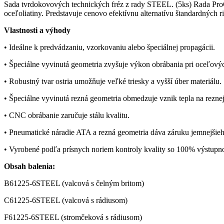
Sada tvrdokovových technických fréz z rady STEEL. (5ks) Rada ProCut
oceľoliatiny. Predstavuje cenovo efektívnu alternatívu štandardných r
Vlastnosti a výhody
• Ideálne k predvádzaniu, vzorkovaniu alebo špeciálnej propagácii.
• Špeciálne vyvinutá geometria zvyšuje výkon obrábania pri oceľový
• Robustný tvar ostria umožňuje veľké triesky a vyšší úber materiálu.
• Špeciálne vyvinutá rezná geometria obmedzuje vznik tepla na reznej
• CNC obrábanie zaručuje stálu kvalitu.
• Pneumatické náradie ATA a rezná geometria dáva záruku jemnejšieh
• Vyrobené podľa prísnych noriem kontroly kvality so 100% výstupn
Obsah balenia:
B61225-6STEEL (valcová s čelným britom)
C61225-6STEEL (valcová s rádiusom)
F61225-6STEEL (stromčeková s rádiusom)