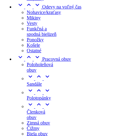



Odevy na voľný čas
Nohavice/kraťasy
Mikiny
Vesty
Funkčná a
spodná bielizeň
Ponožky
Košele
Ostatné



Pracovná obuv
Poloholeňová
obuv



Sandále



Polotopánky



Členková
obuv
Zimná obuv
Čižmy
Biela obuv