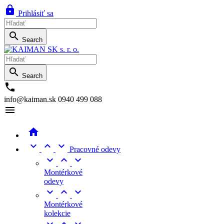

Prihlásiť sa

Search

Search

info@kaiman.sk
0940 499 088





Pracovné odevy



Montérkové
odevy



Montérkové
kolekcie