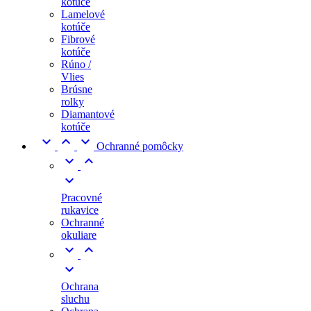
kotúče
Lamelové
kotúče
Fibrové
kotúče
Rúno /
Vlies
Brúsne
rolky
Diamantové
kotúče



Ochranné pomôcky



Pracovné
rukavice
Ochranné
okuliare



Ochrana
sluchu