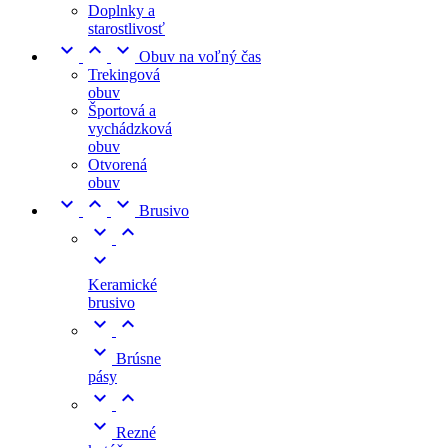
Doplnky a
starostlivosť



Obuv na voľný čas
Trekingová
obuv
Športová a
vychádzková
obuv
Otvorená
obuv



Brusivo



Keramické
brusivo



Brúsne
pásy



Rezné