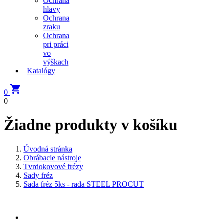
Ochrana
hlavy
Ochrana
zraku
Ochrana
pri práci
vo
výškach
Katalógy

0
0
Žiadne produkty v košíku
Úvodná stránka
Obrábacie nástroje
Tvrdokovové frézy
Sady fréz
Sada fréz 5ks - rada STEEL PROCUT