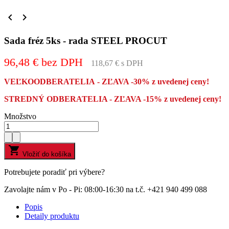


Sada fréz 5ks - rada STEEL PROCUT
96,48 € bez DPH
118,67 € s DPH
VEĽKOODBERATELIA - ZĽAVA -30% z uvedenej ceny!
STREDNÝ ODBERATELIA - ZĽAVA -15% z uvedenej ceny!
Množstvo

Vložiť do košíka
Potrebujete poradiť pri výbere?
Zavolajte nám v Po - Pi: 08:00-16:30 na t.č. +421 940 499 088
Popis
Detaily produktu