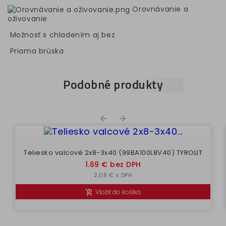
Orovnávanie a
oživovanie
Možnosť s chladením aj bez
Priama brúska
Podobné produkty


Teliesko valcové 2x8-3x40 (99BA100L8V40) TYROLIT
Cena
1.69 € bez DPH
2,08 € s DPH
Vložiť do košíka
