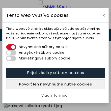
Tento web využíva cookies
x

Tieto webové stránky ukladajú v súlade so zákonmi na
vaše zariadenie súbory, všeobecne nazývané cookies.
0



Používaním týchto stránok s tým vyjadrujete súhlas.
0,00 €
Nevyhnutné súbory cookie
Analytické súbory cookie
Marketingové súbory cookie
Prijať všetky súbory cookies
Teliesko valcové 16x25-6x40
(48C80E1R20) TYROLIT
Povoliť len nevyhnutne nutné cookies
5,11 € bez DPH
6,28 € s DPH
Viac informácií