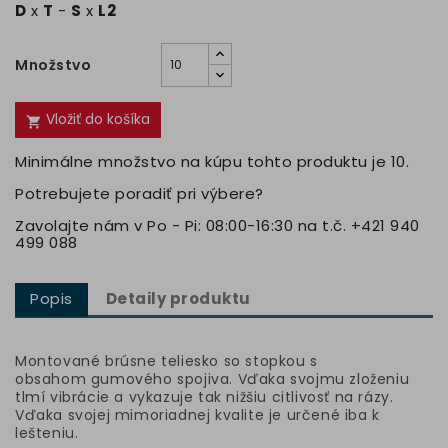
D
x
T
-
S
x
L2
Množstvo
Vložiť do košíka

Minimálne množstvo na kúpu tohto produktu je 10.
Potrebujete poradiť pri výbere?
Zavolajte nám v Po - Pi: 08:00-16:30 na t.č. +421 940
499 088
Popis
Detaily produktu
Montované brúsne teliesko so stopkou s
obsahom gumového spojiva. Vďaka svojmu zloženiu
tlmí vibrácie a vykazuje tak nižšiu citlivosť na rázy.
Vďaka svojej mimoriadnej kvalite je určené iba k
lešteniu.