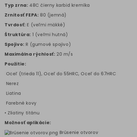
Typ zrna:
48C čierny karbid kremíka
Zrnitosť FEPA:
80 (jemná)
Tvrdosť:
E (veľmi mäkké)
Štruktúra:
1 (veľmi hutná)
Spojivo:
R (gumové spojivo)
Maximálna rýchlosť:
20 m/s
Použitie:
Oceľ (trieda 11), Oceľ do 55HRC, Oceľ do 67HRC
Nerez
Liatina
Farebné kovy
• Zliatiny titánu
Možnosť aplikácie:
Brúsenie otvorov