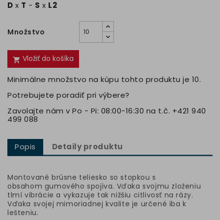
D
x
T
-
S
x
L2
Množstvo
Vložiť do košíka

Minimálne množstvo na kúpu tohto produktu je 10.
Potrebujete poradiť pri výbere?
Zavolajte nám v Po - Pi: 08:00-16:30 na t.č. +421 940
499 088
Popis
Detaily produktu
Montované brúsne teliesko so stopkou s
obsahom gumového spojiva. Vďaka svojmu zloženiu
tlmí vibrácie a vykazuje tak nižšiu citlivosť na rázy.
Vďaka svojej mimoriadnej kvalite je určené iba k
lešteniu.