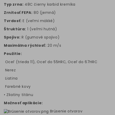
Typ zrna:
48C čierny karbid kremíka
Zrnitosť FEPA:
80 (jemná)
Tvrdosť:
E (veľmi mäkké)
Štruktúra:
1 (veľmi hutná)
Spojivo:
R (gumové spojivo)
Maximálna rýchlosť:
20 m/s
Použitie:
Oceľ (trieda 11), Oceľ do 55HRC, Oceľ do 67HRC
Nerez
Liatina
Farebné kovy
• Zliatiny titánu
Možnosť aplikácie:
Brúsenie otvorov