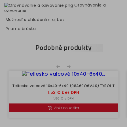
Orovnávanie a
oživovanie
Možnosť s chladením aj bez
Priama brúska
Podobné produkty


Teliesko valcové 10x40-6x40 (98A60O6V40) TYROLIT
Cena
1.52 € bez DPH
1,86 € s DPH
Vložiť do košíka
