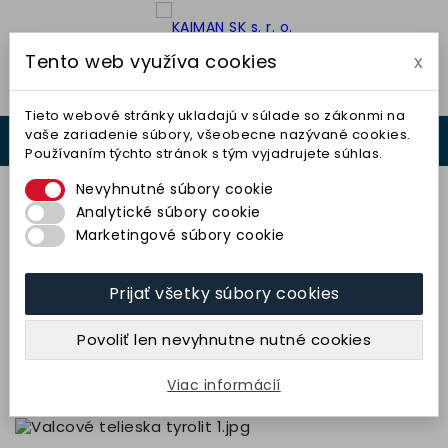
Tento web využíva cookies
x

Tieto webové stránky ukladajú v súlade so zákonmi na
vaše zariadenie súbory, všeobecne nazývané cookies.
0



Používaním týchto stránok s tým vyjadrujete súhlas.
0,00 €
Nevyhnutné súbory cookie
Analytické súbory cookie
Marketingové súbory cookie
Prijať všetky súbory cookies
Teliesko valcové 30x30-6x40
(48C80E1R20) TYROLIT
Povoliť len nevyhnutne nutné cookies
9,56 € bez DPH
11,76 € s DPH
Viac informácií