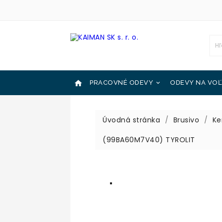

PRACOVNÉ ODEVY
ODEVY NA VOĽ

OCHRANNÉ POMÔCKY
KATALÓGY

Úvodná stránka
Brusivo
Ke
(99BA60M7V40) TYROLIT