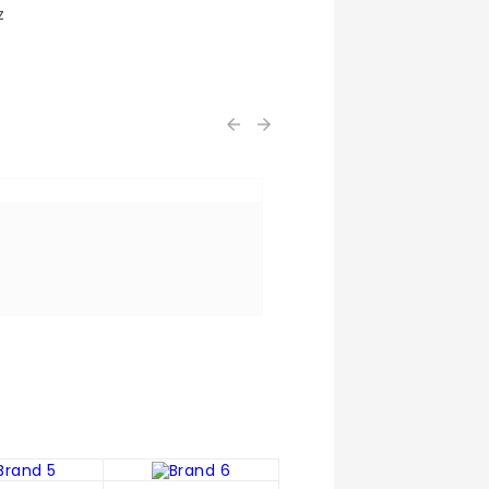
z

