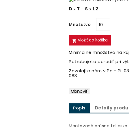
D
x
T
-
S
x
L2
Množstvo
Vložiť do košíka

Minimálne množstvo na kúp
Potrebujete poradiť pri vý
Zavolajte nám v Po - Pi: 08
088
Popis
Detaily produ
Montované brúsne teliesko 