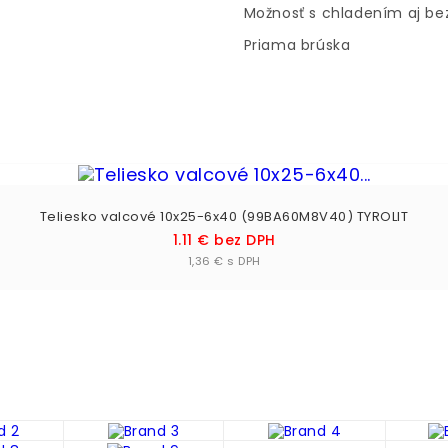
Možnosť s chladením aj be
Priama brúska
Teliesko valcové 10x25-6x40 (99BA60M8V40) TYROLIT
Cena
1.11 € bez DPH
Vložiť do košíka

1,36 € s DPH