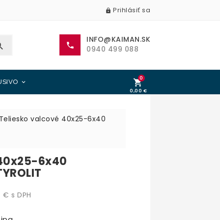
Prihlásiť sa

INFO@KAIMAN.SK


0940 499 088
0

USIVO

0,00 €
0,00 €
Teliesko valcové 40x25-6x40
 40x25-6x40
TYROLIT
 € s DPH