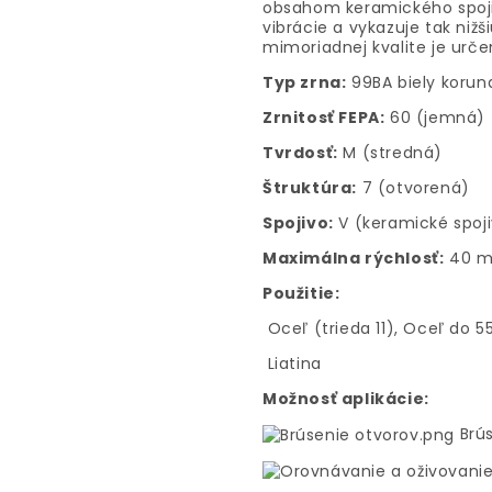
obsahom keramického spoji
vibrácie a vykazuje tak nižši
mimoriadnej kvalite je urče
Typ zrna:
99BA biely korun
Zrnitosť FEPA:
60 (jemná)
Tvrdosť:
M (stredná)
Štruktúra:
7 (otvorená)
Spojivo:
V (keramické spoj
Maximálna rýchlosť:
40 m
Použitie:
Oceľ (trieda 11), Oceľ do 
Liatina
Možnosť aplikácie:
Brús