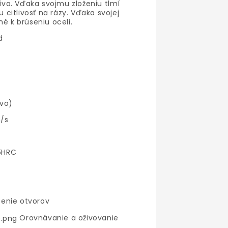
va. Vďaka svojmu zloženiu tlmí
u citlivosť na rázy. Vďaka svojej
né k brúseniu oceli.
d
ivo)
/s
55HRC
enie otvorov
Orovnávanie a oživovanie