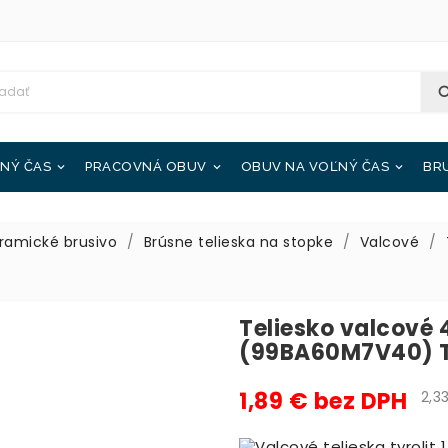
NÝ ČAS
PRACOVNÁ OBUV
OBUV NA VOĽNÝ ČAS
BR



ramické brusivo
Brúsne telieska na stopke
Valcové
Teliesko valcové
(99BA60M7V40) 
1,89 € bez DPH
2,33