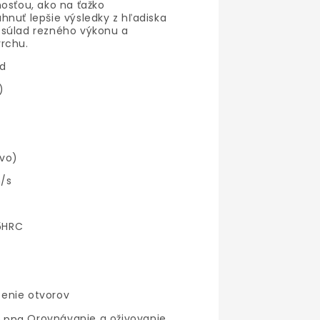
osťou, ako na ťažko
hnuť lepšie výsledky z hľadiska
 súlad rezného výkonu a
rchu.
d
)
ivo)
/s
55HRC
enie otvorov
Orovnávanie a oživovanie