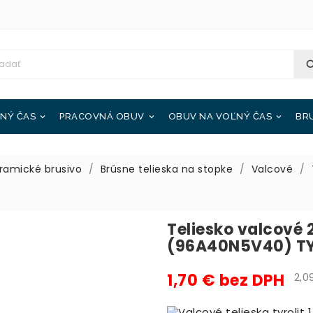
NÝ ČAS
PRACOVNÁ OBUV
OBUV NA VOĽNÝ ČAS
BR



ramické brusivo
Brúsne telieska na stopke
Valcové
Teliesko valcové
(96A40N5V40) TY
1,70 € bez DPH
2,09