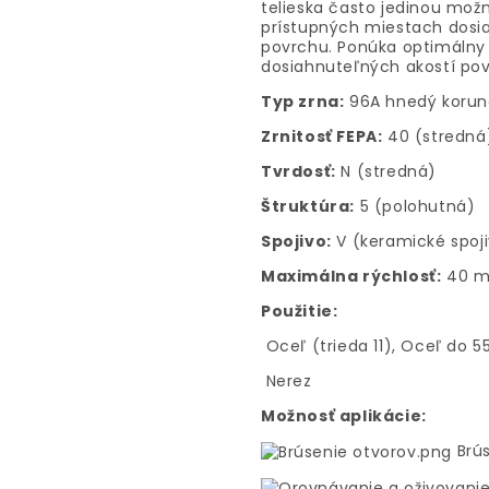
telieska často jedinou možn
prístupných miestach dosia
povrchu. Ponúka optimálny
dosiahnuteľných akostí pov
Typ zrna:
96A hnedý korun
Zrnitosť FEPA:
40 (stredná
Tvrdosť:
N (stredná)
Štruktúra:
5 (polohutná)
Spojivo:
V (keramické spoj
Maximálna rýchlosť:
40 m
Použitie:
Oceľ (trieda 11), Oceľ do 
Nerez
Možnosť aplikácie:
Brús