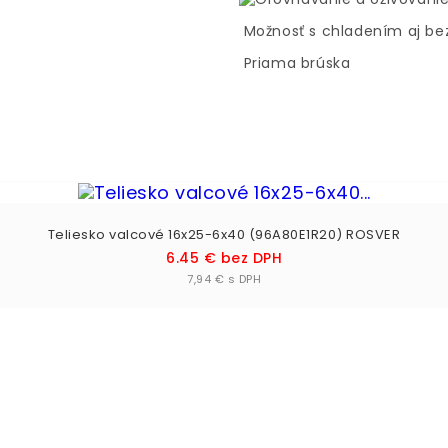
Možnosť s chladením aj be
Priama brúska
Teliesko valcové 16x25-6x40 (96A80E1R20) ROSVER
Cena
6.45 € bez DPH
Vložiť do košíka

7,94 € s DPH