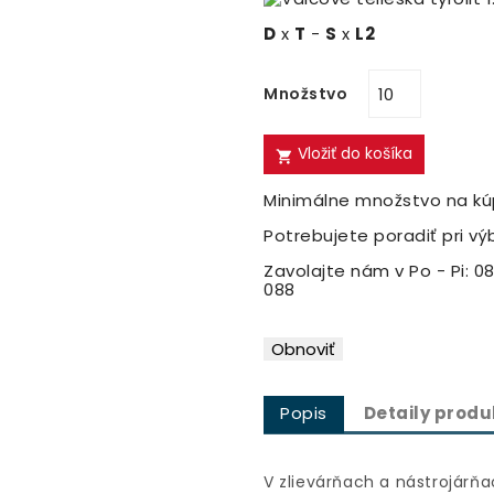
D
x
T
-
S
x
L2
Množstvo
Vložiť do košíka

Minimálne množstvo na kúp
Potrebujete poradiť pri vý
Zavolajte nám v Po - Pi: 08
088
Popis
Detaily produ
V zlievárňach a nástrojár