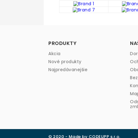
PRODUKTY
NA
Akcia
Dor
Nové produkty
Och
Najpredávanejšie
Ob
Bez
Kon
Map
Ods
zml
© 2020 - Made by CODEUPP s.r.o.