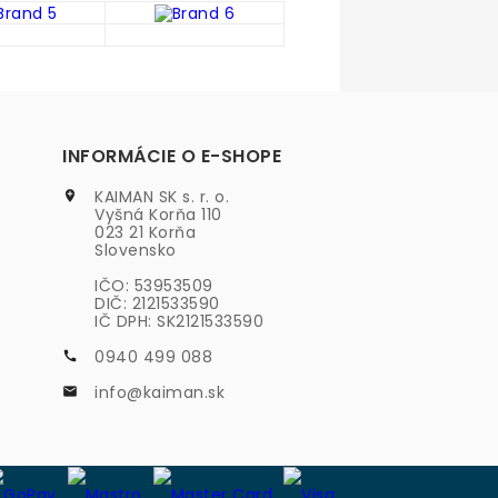
INFORMÁCIE O E-SHOPE
KAIMAN SK s. r. o.

Vyšná Korňa 110
023 21 Korňa
Slovensko
IČO: 53953509
DIČ: 2121533590
IČ DPH: SK2121533590
0940 499 088

info@kaiman.sk
