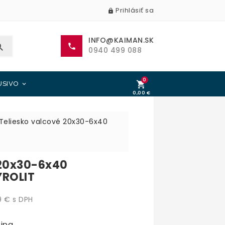
Prihlásiť sa

INFO@KAIMAN.SK


0940 499 088
0

USIVO

0,00 €
0,00 €
Teliesko valcové 20x30-6x40
 20x30-6x40
ROLIT
 € s DPH