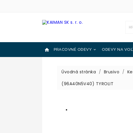

PRACOVNÉ ODEVY
ODEVY NA VOĽ

OCHRANNÉ POMÔCKY
KATALÓGY

Úvodná stránka
Brusivo
Ke
(96A40N5V40) TYROLIT