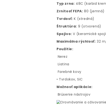
Typ zrna:
48C (karbid krem
Zrnitosť FEPA:
80 (jemná)
Tvrdosť:
K (stredná)
Štruktúra:
9 (otvorená)
Spojivo:
V (keramické spoj
Maximálna rýchlosť:
32 m
Použitie:
Nerez
Liatina
Farebné kovy
• Tvrdokov, SiC
Možnosť aplikácie:
Brúsenie nástrojov