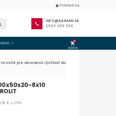
Prihlásiť sa

INFO@KAIMAN.SK


0940 499 088
0

USIVO

0,00 €
0,00 €
rncovité pre obvodovú rýchlosť do
100x50x20-8x10
ROLIT
,18 € s DPH