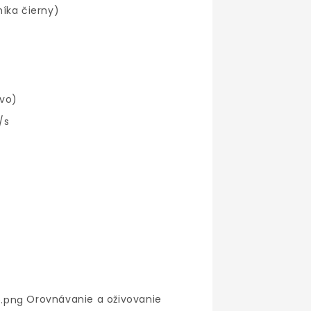
íka čierny)
ivo)
/s
Orovnávanie a oživovanie