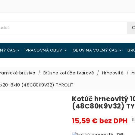
NÝ ČAS
PRACOVNÁ OBUV
OBUV NA VOĽNÝ ČAS
BR



ramické brusivo
Brúsne kotúče tvarové
Hrncovité
h
50x20-8x10 (48C80K9V32) TYROLIT
Kotúč hrncovitý 
(48C80K9V32) TY
15,59 € bez DPH
19