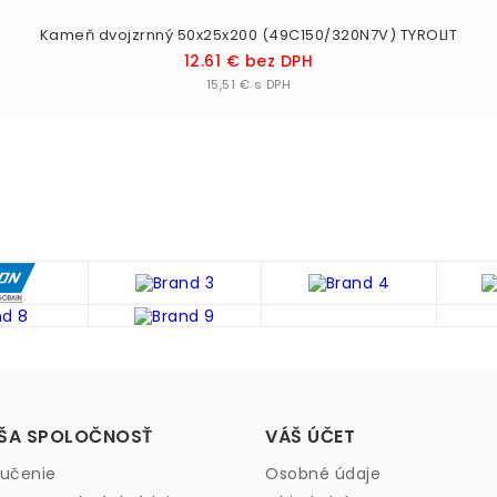
Kameň dvojzrnný 50x25x200 (49C150/320N7V) TYROLIT
Cena
12.61 € bez DPH
Vložiť do košíka

15,51 € s DPH
ŠA SPOLOČNOSŤ
VÁŠ ÚČET
učenie
Osobné údaje