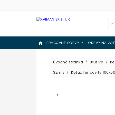

PRACOVNÉ ODEVY
ODEVY NA VOĽ

OCHRANNÉ POMÔCKY
KATALÓGY

Úvodná stránka
Brusivo
Ke
32m.s
Kotúč hrncovitý 100x