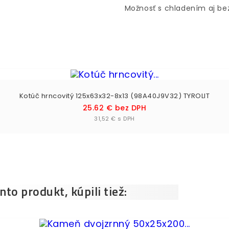
Možnosť s chladením aj be
Kotúč hrncovitý 125x63x32-8x13 (98A40J9V32) TYROLIT
Cena
25.62 € bez DPH
Vložiť do košíka

31,52 € s DPH
ento produkt, kúpili tiež: