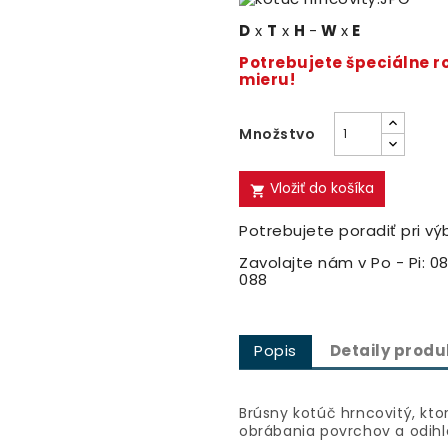
D
x
T
x
H
-
W
x
E
Potrebujete špeciálne 
mieru!
Množstvo
Vložiť do košíka

Potrebujete poradiť pri vý
Zavolajte nám v Po - Pi: 08
088
Popis
Detaily produ
Brúsny kotúč hrncovitý, kto
obrábania povrchov a odihl