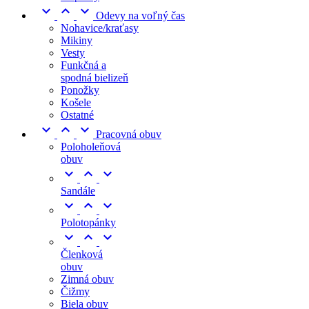



Odevy na voľný čas
Nohavice/kraťasy
Mikiny
Vesty
Funkčná a
spodná bielizeň
Ponožky
Košele
Ostatné



Pracovná obuv
Poloholeňová
obuv



Sandále



Polotopánky



Členková
obuv
Zimná obuv
Čižmy
Biela obuv