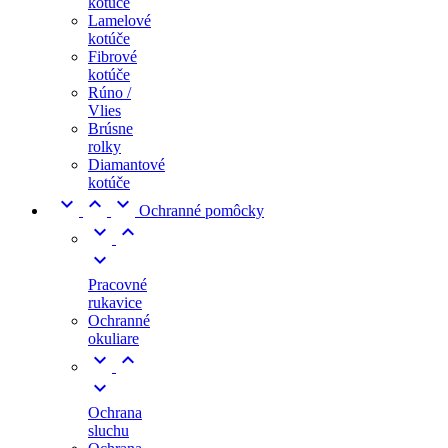
kotúče
Lamelové
kotúče
Fibrové
kotúče
Rúno /
Vlies
Brúsne
rolky
Diamantové
kotúče



Ochranné pomôcky



Pracovné
rukavice
Ochranné
okuliare



Ochrana
sluchu