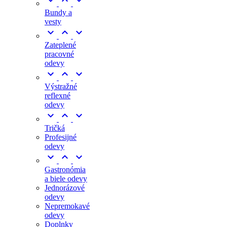



Bundy a
vesty



Zateplené
pracovné
odevy



Výstražné
reflexné
odevy



Tričká
Profesijné
odevy



Gastronómia
a biele odevy
Jednorázové
odevy
Nepremokavé
odevy
Doplnky