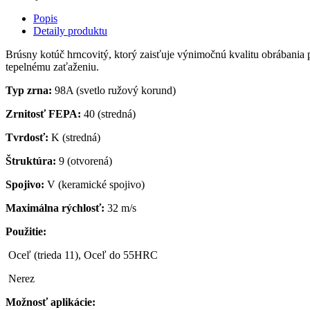
Popis
Detaily produktu
Brúsny kotúč hrncovitý, ktorý zaisťuje výnimočnú kvalitu obrábania
tepelnému zaťaženiu.
Typ zrna:
98A (svetlo ružový korund)
Zrnitosť FEPA:
40 (stredná)
Tvrdosť:
K (stredná)
Štruktúra:
9 (otvorená)
Spojivo:
V (keramické spojivo)
Maximálna rýchlosť:
32 m/s
Použitie:
Oceľ (trieda 11), Oceľ do 55HRC
Nerez
Možnosť aplikácie: