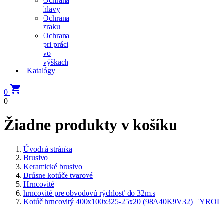
Ochrana
hlavy
Ochrana
zraku
Ochrana
pri práci
vo
výškach
Katalógy

0
0
Žiadne produkty v košíku
Úvodná stránka
Brusivo
Keramické brusivo
Brúsne kotúče tvarové
Hrncovité
hrncovité pre obvodovú rýchlosť do 32m.s
Kotúč hrncovitý 400x100x325-25x20 (98A40K9V32) TYRO