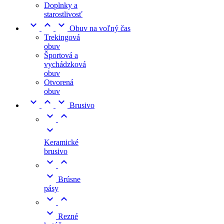
Doplnky a
starostlivosť



Obuv na voľný čas
Trekingová
obuv
Športová a
vychádzková
obuv
Otvorená
obuv



Brusivo



Keramické
brusivo



Brúsne
pásy



Rezné