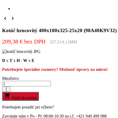


Kotúč hrncovitý 400x100x325-25x20 (98A40K9V3
209,38 € bez DPH
257,53 € s DPH
D
x
T
x
H
-
W
x
E
Potrebujete špeciálne rozmery? Možnosť úpravy na mieru!
Množstvo

Vložiť do košíka
Potrebujete poradiť pri výbere?
Zavolajte nám v Po - Pi: 08:00-16:30 na t.č. +421 940 499 088