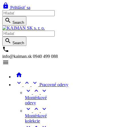

Prihlásiť sa

Search

Search

info@kaiman.sk
0940 499 088





Pracovné odevy



Montérkové
odevy



Montérkové
kolekcie