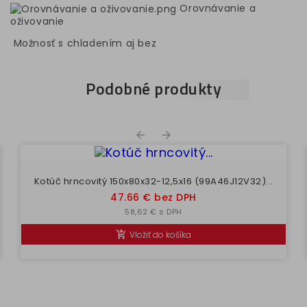
Orovnávanie a
oživovanie
Možnosť s chladením aj bez
Podobné produkty


Kotúč hrncovitý 150x80x32-12,5x16 (99A46J12V32)...
Cena
47.66 € bez DPH
58,62 € s DPH
Vložiť do košíka
