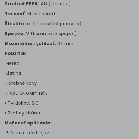
Zrnitosť FEPA:
46 (stredná)
Tvrdosť:
M (stredná)
Štruktúra:
11 (obzvlášť pórovitá)
Spojivo:
V (keramické spojivo)
Maximálna rýchlosť:
32 m/s
Použitie:
Nerez
Liatina
Farebné kovy
Plast, Sklolaminát
• Tvrdokov, SiC
• Zliatiny titánu
Možnosť aplikácie:
Brúsenie nástrojov