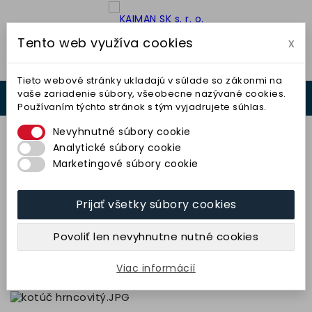
Tento web využíva cookies
x

Tieto webové stránky ukladajú v súlade so zákonmi na
vaše zariadenie súbory, všeobecne nazývané cookies.
0



Používaním týchto stránok s tým vyjadrujete súhlas.
0,00 €
Nevyhnutné súbory cookie
Analytické súbory cookie
Marketingové súbory cookie
Prijať všetky súbory cookies
Kotúč hrncovitý 100x50x20-8x10
(49C46M11V32) TYROLIT
Povoliť len nevyhnutne nutné cookies
34,84 € bez DPH
42,86 € s DPH
Viac informácií