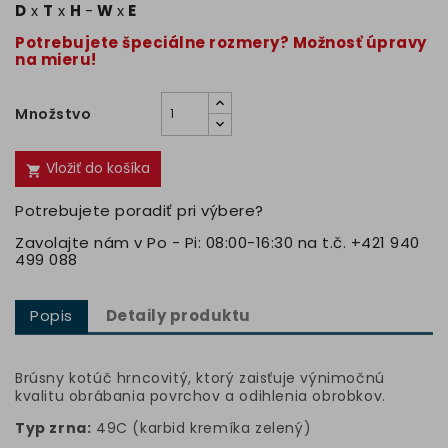
D
x
T
x
H
-
W
x
E
Potrebujete špeciálne rozmery? Možnosť úpravy
na mieru!
Množstvo
Vložiť do košíka

Potrebujete poradiť pri výbere?
Zavolajte nám v Po - Pi: 08:00-16:30 na t.č. +421 940
499 088
Popis
Detaily produktu
Brúsny kotúč hrncovitý, ktorý zaisťuje výnimočnú
kvalitu obrábania povrchov a odihlenia obrobkov.
Typ zrna:
49C (karbid kremíka zelený)