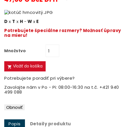
D
x
T
x
H
-
W
x
E
Potrebujete špeciálne rozmery? Možnosť úpravy
na mieru!
Množstvo
Vložiť do košíka

Potrebujete poradiť pri výbere?
Zavolajte nám v Po - Pi: 08:00-16:30 na t.č. +421 940
499 088
Popis
Detaily produktu