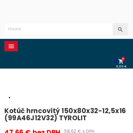


0
0

0,00 €
0,00 €
Kotúč hrncovitý 150x80x32-12,5x16
(99A46J12V32) TYROLIT
47,66 € bez DPH
58,62 € s DPH