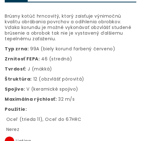
Brúsny kotúč hrncovitý, ktorý zaisťuje výnimočnú
kvalitu obrábania povrchov a odihlenia obrobkov.
Vďaka korundu je možné vykonávať obzvlášť studené
brúsenie a obrobok tak nie je vystavený ďalšiemu
tepelnému zaťaženiu.
Typ zrna:
99A (biely korund farbený červeno)
Zrnitosť FEPA:
46 (stredná)
Tvrdosť:
J (mäkká)
Štruktúra:
12 (obzvlášť pórovitá)
Spojivo:
V (keramické spojivo)
Maximálna rýchlosť:
32 m/s
Použitie:
Oceľ (trieda 11), Oceľ do 67HRC
Nerez
Liatina