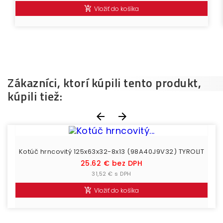
Vložiť do košíka

Zákazníci, ktorí kúpili tento produkt,
kúpili tiež:


Kotúč hrncovitý 125x63x32-8x13 (98A40J9V32) TYROLIT
Cena
25.62 € bez DPH
31,52 € s DPH
Vložiť do košíka
