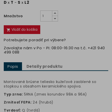
D
x
T
-
S
x
L2
Množstvo
Vložiť do košíka

Potrebujete poradiť pri výbere?
Zavolajte nám v Po - Pi: 08:00-16:30 na t.č. +421 940
499 088
Popis
Detaily produktu
Montované brúsne teliesko kužeľové zaoblené so
stopkou s obsahom keramického spojiva.
Typ zrna:
5RNA (zmes korundov 98A a 96A)
Zrnitosť FEPA:
24 (hrubá)
Tvrdosť:
Q (tvrdá)