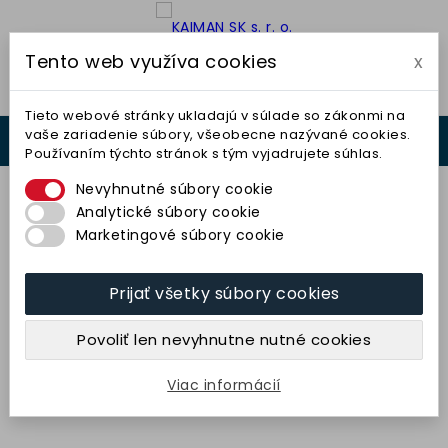
Tento web využíva cookies
x

Tieto webové stránky ukladajú v súlade so zákonmi na
vaše zariadenie súbory, všeobecne nazývané cookies.
0



Používaním týchto stránok s tým vyjadrujete súhlas.
0,00 €
Nevyhnutné súbory cookie
Analytické súbory cookie
Marketingové súbory cookie
Prijať všetky súbory cookies
Teliesko kužeľové zaoblené 32x40-
8x40 (5RNA24Q4V40) TYROLIT
Povoliť len nevyhnutne nutné cookies
3,81 € bez DPH
4,69 € s DPH
Viac informácií