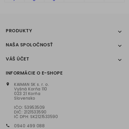
PRODUKTY

NAŠA SPOLOČNOSŤ

VÁŠ ÚČET

INFORMÁCIE O E-SHOPE
KAIMAN SK s. r. o.

Vyšná Korňa 110
023 21 Korňa
Slovensko
IČO: 53953509
DIČ: 2121533590
IČ DPH: SK2121533590
0940 499 088
