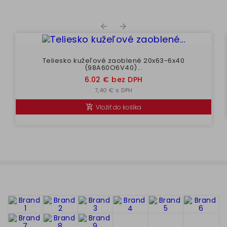


Teliesko kužeľové zaoblené 20x63-6x40
(98A60O6V40)...
Cena
6.02 € bez DPH
7,40 € s DPH
Vložiť do košíka
