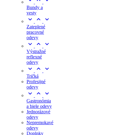



Bundy a
vesty



Zateplené
pracovné
odevy



Výstražné
reflexné
odevy



Tričká
Profesijné
odevy



Gastronómia
a biele odevy
Jednorázové
odevy
Nepremokavé
odevy
Doplnky