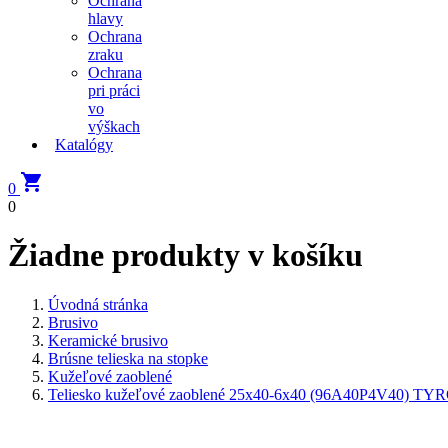
Ochrana
hlavy
Ochrana
zraku
Ochrana
pri práci
vo
výškach
Katalógy

0
0
Žiadne produkty v košíku
Úvodná stránka
Brusivo
Keramické brusivo
Brúsne telieska na stopke
Kužeľové zaoblené
Teliesko kužeľové zaoblené 25x40-6x40 (96A40P4V40) TY