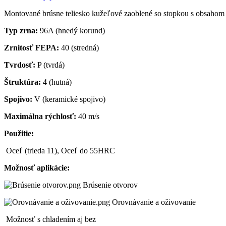
Montované brúsne teliesko kužeľové zaoblené so stopkou s obsahom 
Typ zrna:
96A (hnedý korund)
Zrnitosť FEPA:
40 (stredná)
Tvrdosť:
P (tvrdá)
Štruktúra:
4 (hutná)
Spojivo:
V (keramické spojivo)
Maximálna rýchlosť:
40 m/s
Použitie:
Oceľ (trieda 11), Oceľ do 55HRC
Možnosť aplikácie:
Brúsenie otvorov
Orovnávanie a oživovanie
Možnosť s chladením aj bez