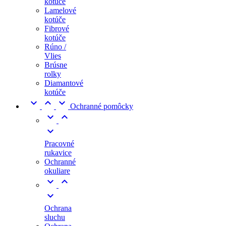
kotúče
Lamelové
kotúče
Fibrové
kotúče
Rúno /
Vlies
Brúsne
rolky
Diamantové
kotúče



Ochranné pomôcky



Pracovné
rukavice
Ochranné
okuliare



Ochrana
sluchu