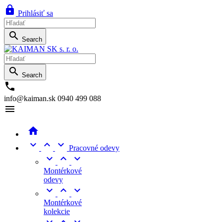

Prihlásiť sa

Search

Search

info@kaiman.sk
0940 499 088





Pracovné odevy



Montérkové
odevy



Montérkové
kolekcie