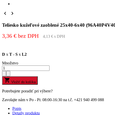


Teliesko kužeľové zaoblené 25x40-6x40 (96A40P4
3,36 € bez DPH
4,13 € s DPH
D
x
T
-
S
x
L2
Množstvo

Vložiť do košíka
Potrebujete poradiť pri výbere?
Zavolajte nám v Po - Pi: 08:00-16:30 na t.č. +421 940 499 088
Popis
Detaily produktu