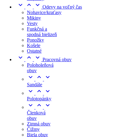



Odevy na voľný čas
Nohavice/kraťasy
Mikiny
Vesty
Funkčná a
spodná bielizeň
Ponožky
Košele
Ostatné



Pracovná obuv
Poloholeňová
obuv



Sandále



Polotopánky



Členková
obuv
Zimná obuv
Čižmy
Biela obuv