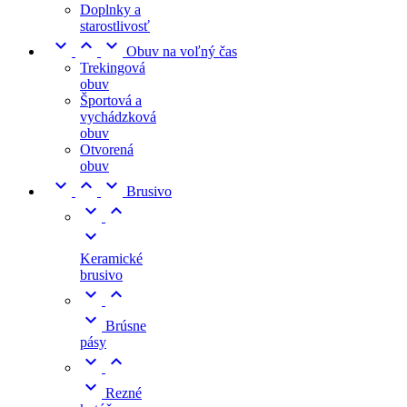
Doplnky a
starostlivosť



Obuv na voľný čas
Trekingová
obuv
Športová a
vychádzková
obuv
Otvorená
obuv



Brusivo



Keramické
brusivo



Brúsne
pásy



Rezné