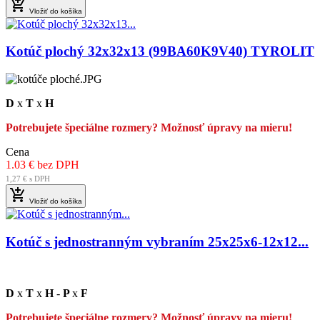

Vložiť do košíka
Kotúč plochý 32x32x13 (99BA60K9V40) TYROLIT
D
x
T
x
H
Potrebujete špeciálne rozmery? Možnosť úpravy na mieru!
Cena
1.03 € bez DPH
1,27 € s DPH

Vložiť do košíka
Kotúč s jednostranným vybraním 25x25x6-12x12...
D
x
T
x
H
-
P
x
F
Potrebujete špeciálne rozmery? Možnosť úpravy na mieru!