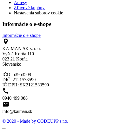
Adresy
Zľavové kupóny
Nastavenia súborov cookie
Informácie o e-shope
Informácie o e-shope

KAIMAN SK s. r. o.
Vyšná Korňa 110
023 21 Korňa
Slovensko
IČO: 53953509
DIČ: 2121533590
IČ DPH: SK2121533590

0940 499 088

info@kaiman.sk
© 2020 - Made by CODEUPP s.r.o.