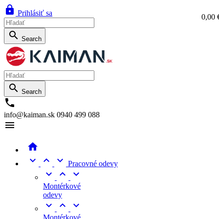

Prihlásiť sa
0,00 
0,0

Search

Search

info@kaiman.sk
0940 499 088





Pracovné odevy



Montérkové
odevy



Montérkové