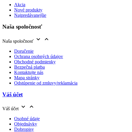
Akcia
Nové produkty
Najpredávanejšie
Naša spoločnosť


Naša spoločnosť
Doručenie
Ochrana osobných údajov
Obchodné podmienky
Bezpečná platba
Kontaktujte nás
Mapa stránky
Odstúpenie od zmluvy/reklamácia
Váš účet


Váš účet
Osobné údaje
Objednávky
Dobropisy