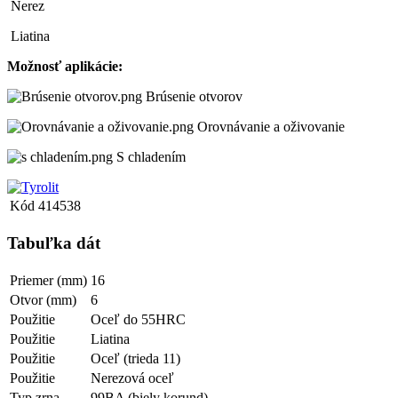
Nerez
Liatina
Možnosť aplikácie:
Brúsenie otvorov
Orovnávanie a oživovanie
S chladením
Kód
414538
Tabuľka dát
Priemer (mm)
16
Otvor (mm)
6
Použitie
Oceľ do 55HRC
Použitie
Liatina
Použitie
Oceľ (trieda 11)
Použitie
Nerezová oceľ
Typ zrna
99BA (biely korund)