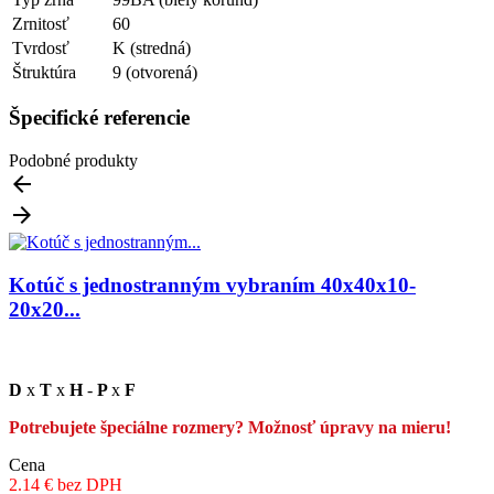
Zrnitosť
60
Tvrdosť
K (stredná)
Štruktúra
9 (otvorená)
Špecifické referencie
Podobné produkty


Kotúč s jednostranným vybraním 40x40x10-
20x20...
D
x
T
x
H
-
P
x
F
Potrebujete špeciálne rozmery? Možnosť úpravy na mieru!
Cena
2.14 € bez DPH