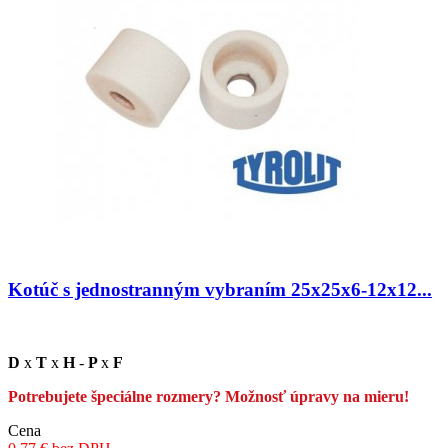
Kotúč s jednostranným vybraním 25x25x6-12x12...
D
x
T
x
H
-
P
x
F
Potrebujete špeciálne rozmery? Možnosť úpravy na mieru!
Cena