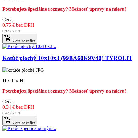
Potrebujete špeciálne rozmery? Možnosť úpravy na mieru!
Cena
0.75 € bez DPH
0,92 € s DPH

Vložiť do košíka
Kotúč plochý 10x10x3 (99BA60K9V40) TYROLIT
D
x
T
x
H
Potrebujete špeciálne rozmery? Možnosť úpravy na mieru!
Cena
0.34 € bez DPH
0,42 € s DPH

Vložiť do košíka