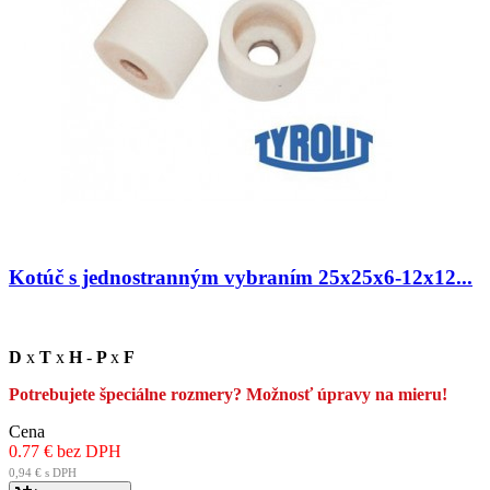
Kotúč s jednostranným vybraním 25x25x6-12x12...
D
x
T
x
H
-
P
x
F
Potrebujete špeciálne rozmery? Možnosť úpravy na mieru!
Cena
0.77 € bez DPH
0,94 € s DPH