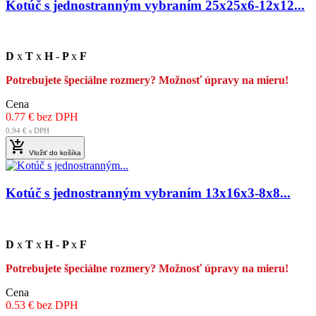
Kotúč s jednostranným vybraním 25x25x6-12x12...
D
x
T
x
H
-
P
x
F
Potrebujete špeciálne rozmery? Možnosť úpravy na mieru!
Cena
0.77 € bez DPH
0,94 € s DPH

Vložiť do košíka
Kotúč s jednostranným vybraním 13x16x3-8x8...
D
x
T
x
H
-
P
x
F
Potrebujete špeciálne rozmery? Možnosť úpravy na mieru!
Cena
0.53 € bez DPH