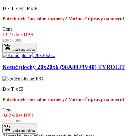
D
x
T
x
H
-
P
x
F
Potrebujete špeciálne rozmery? Možnosť úpravy na mieru!
Cena
1.92 € bez DPH
2,36 € s DPH

Vložiť do košíka
Kotúč plochý 20x20x6 (98A80J9V40) TYROLIT
D
x
T
x
H
Potrebujete špeciálne rozmery? Možnosť úpravy na mieru!
Cena
0.62 € bez DPH
0,77 € s DPH

Vložiť do košíka