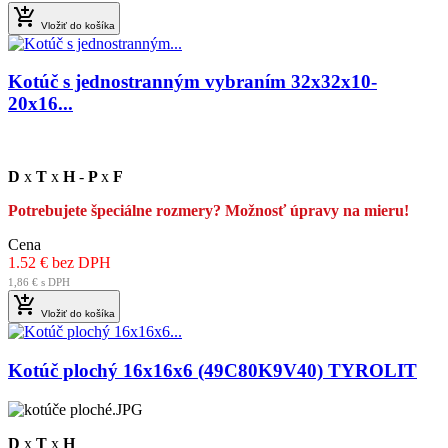

Vložiť do košíka
Kotúč s jednostranným vybraním 32x32x10-
20x16...
D
x
T
x
H
-
P
x
F
Potrebujete špeciálne rozmery? Možnosť úpravy na mieru!
Cena
1.52 € bez DPH
1,86 € s DPH

Vložiť do košíka
Kotúč plochý 16x16x6 (49C80K9V40) TYROLIT
D
x
T
x
H