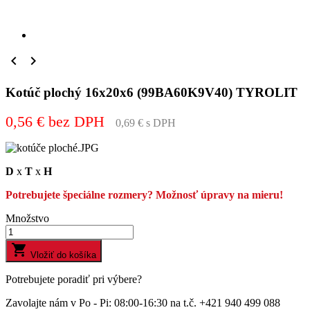


Kotúč plochý 16x20x6 (99BA60K9V40) TYROLIT
0,56 € bez DPH
0,69 € s DPH
D
x
T
x
H
Potrebujete špeciálne rozmery? Možnosť úpravy na mieru!
Množstvo

Vložiť do košíka
Potrebujete poradiť pri výbere?
Zavolajte nám v Po - Pi: 08:00-16:30 na t.č. +421 940 499 088