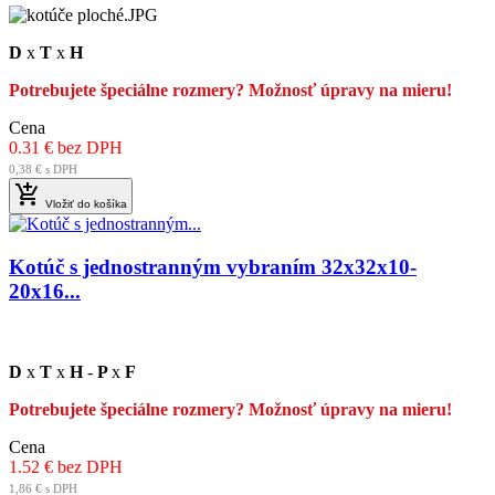
D
x
T
x
H
Potrebujete špeciálne rozmery? Možnosť úpravy na mieru!
Cena
0.31 € bez DPH
0,38 € s DPH

Vložiť do košíka
Kotúč s jednostranným vybraním 32x32x10-
20x16...
D
x
T
x
H
-
P
x
F
Potrebujete špeciálne rozmery? Možnosť úpravy na mieru!
Cena
1.52 € bez DPH
1,86 € s DPH