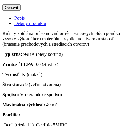
Popis
Detaily produktu
Brúsny kotúč na brúsenie vnútorných valcových plôch ponúka
vysoký výkon úberu materiálu a vynikajúcu tvarovú stálosť.
(brúsenie prechodových a strediacich otvorov)
Typ zrna:
99BA (biely korund)
Zrnitosť FEPA:
60 (stredná)
Tvrdosť:
K (mäkká)
Štruktúra:
9 (veľmi otvorená)
Spojivo:
V (keramické spojivo)
Maximálna rýchlosť:
40 m/s
Použitie:
Oceľ (trieda 11), Oceľ do 55HRC