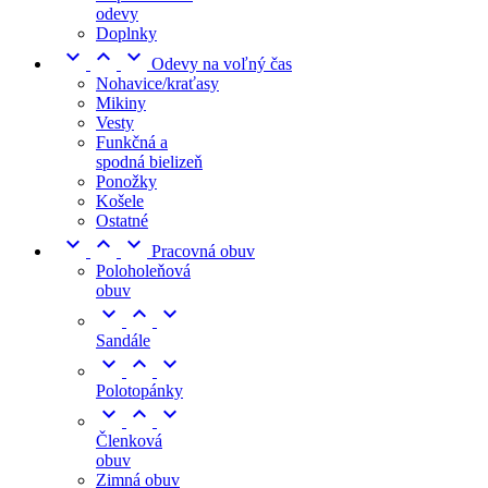
odevy
Doplnky



Odevy na voľný čas
Nohavice/kraťasy
Mikiny
Vesty
Funkčná a
spodná bielizeň
Ponožky
Košele
Ostatné



Pracovná obuv
Poloholeňová
obuv



Sandále



Polotopánky



Členková
obuv
Zimná obuv