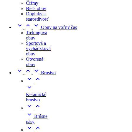
Čižmy
Biela obuv
Doplnky a
starostlivosť



Obuv na voľný čas
Trekingová
obuv
Športová a
vychádzková
obuv
Otvorená
obuv



Brusivo



Keramické
brusivo



Brúsne
pásy

