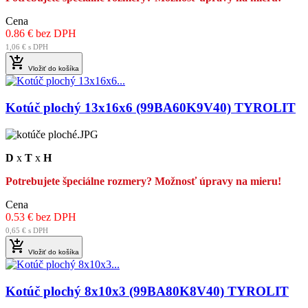
Cena
0.86 € bez DPH
1,06 € s DPH

Vložiť do košíka
Kotúč plochý 13x16x6 (99BA60K9V40) TYROLIT
D
x
T
x
H
Potrebujete špeciálne rozmery? Možnosť úpravy na mieru!
Cena
0.53 € bez DPH
0,65 € s DPH

Vložiť do košíka
Kotúč plochý 8x10x3 (99BA80K8V40) TYROLIT