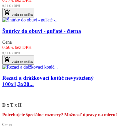
0.77 € bez DPH
0,94 € s DPH

Vložiť do košíka
Šnúrky do obuvi - guľaté - čierna
Cena
0.66 € bez DPH
0,81 € s DPH

Vložiť do košíka
Rezací a drážkovací kotúč nevystužený
100x1,3x20...
D
x
T
x
H
Potrebujete špeciálne rozmery? Možnosť úpravy na mieru!
Cena