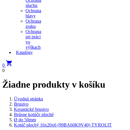
Ochrana
sluchu
Ochrana
hlavy
Ochrana
zraku
Ochrana
pri práci
vo
výškach
Katalógy

0
0
Žiadne produkty v košíku
Úvodná stránka
Brusivo
Keramické brusivo
Brúsne kotúče ploché
Ø do 50mm
Kotúč plochý 16x20x6 (99BA60K9V40) TYROLIT