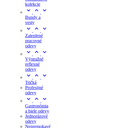
kolekcie



Bundy a
vesty



Zateplené
pracovné
odevy



Výstražné
reflexné
odevy



Tričká
Profesijné
odevy



Gastronómia
a biele odevy
Jednorázové
odevy
Nepremokavé