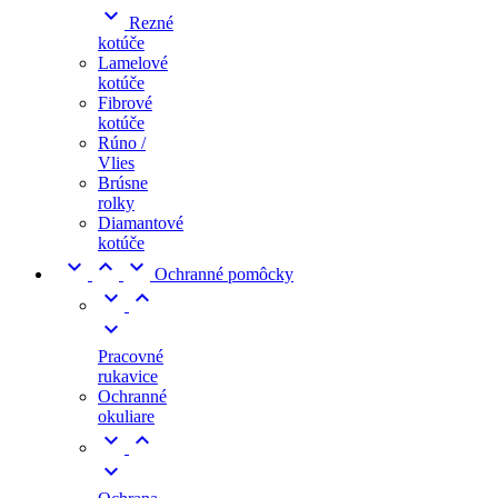

Rezné
kotúče
Lamelové
kotúče
Fibrové
kotúče
Rúno /
Vlies
Brúsne
rolky
Diamantové
kotúče



Ochranné pomôcky



Pracovné
rukavice
Ochranné
okuliare


