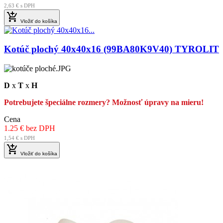
2,63 € s DPH

Vložiť do košíka
Kotúč plochý 40x40x16 (99BA80K9V40) TYROLIT
D
x
T
x
H
Potrebujete špeciálne rozmery? Možnosť úpravy na mieru!
Cena
1.25 € bez DPH
1,54 € s DPH

Vložiť do košíka