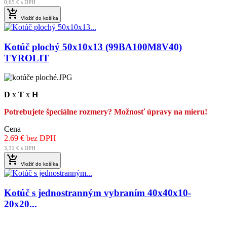
0,65 € s DPH

Vložiť do košíka
Kotúč plochý 50x10x13 (99BA100M8V40)
TYROLIT
D
x
T
x
H
Potrebujete špeciálne rozmery? Možnosť úpravy na mieru!
Cena
2.69 € bez DPH
3,31 € s DPH

Vložiť do košíka
Kotúč s jednostranným vybraním 40x40x10-
20x20...