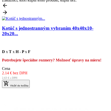
Zákazníci, ktorí kúpili tento produkt, kúpili tiež:


Kotúč s jednostranným vybraním 40x40x10-
20x20...
D
x
T
x
H
-
P
x
F
Potrebujete špeciálne rozmery? Možnosť úpravy na mieru!
Cena
2.14 € bez DPH
2,63 € s DPH

Vložiť do košíka