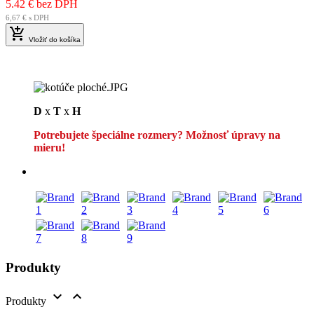
5.42 € bez DPH
6,67 € s DPH

Vložiť do košíka
D
x
T
x
H
Potrebujete špeciálne rozmery? Možnosť úpravy na
mieru!
Produkty


Produkty