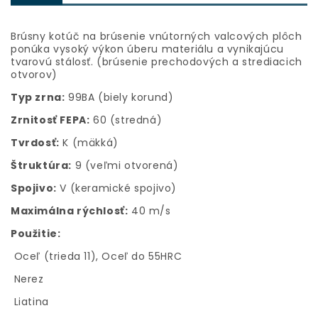
Brúsny kotúč na brúsenie vnútorných valcových plôch
ponúka vysoký výkon úberu materiálu a vynikajúcu
tvarovú stálosť. (brúsenie prechodových a strediacich
otvorov)
Typ zrna:
99BA (biely korund)
Zrnitosť FEPA:
60 (stredná)
Tvrdosť:
K (mäkká)
Štruktúra:
9 (veľmi otvorená)
Spojivo:
V (keramické spojivo)
Maximálna rýchlosť:
40 m/s
Použitie:
Oceľ (trieda 11), Oceľ do 55HRC
Nerez
Liatina