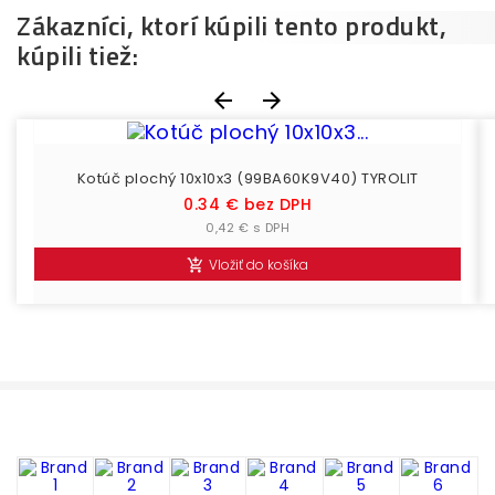
Zákazníci, ktorí kúpili tento produkt,
kúpili tiež:


Kotúč plochý 10x10x3 (99BA60K9V40) TYROLIT
Cena
0.34 € bez DPH
0,42 € s DPH
Vložiť do košíka
