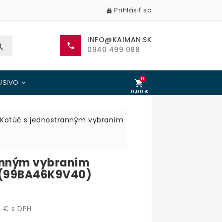
Prihlásiť sa

INFO@KAIMAN.SK


0940 499 088
0

USIVO

0,00 €
0,00 €
Kotúč s jednostranným vybraním
anným vybraním
 (99BA46K9V40)
 € s DPH