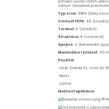
ponúka vysoký výkon úberu 
stálosť. (brúsenie prechod
Typ zrna:
99BA (biely koru
Zrnitosť FEPA:
46 (stredná
Tvrdosť:
K (stredná)
Štruktúra:
9 (otvorená)
Spojivo:
V (keramické spoj
Maximálna rýchlosť:
40 m
Použitie:
Oceľ (trieda 11), Oceľ do 
Nerez
Liatina
Možnosť aplikácie:
Brús