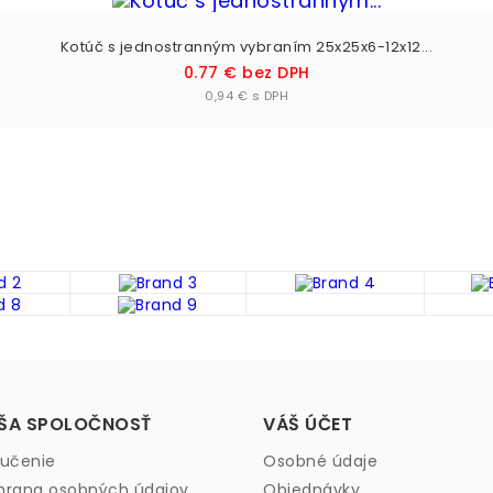
Kotúč s jednostranným vybraním 25x25x6-12x12...
Cena
0.77 € bez DPH
Vložiť do košíka

0,94 € s DPH
ŠA SPOLOČNOSŤ
VÁŠ ÚČET
učenie
Osobné údaje
rana osobných údajov
Objednávky