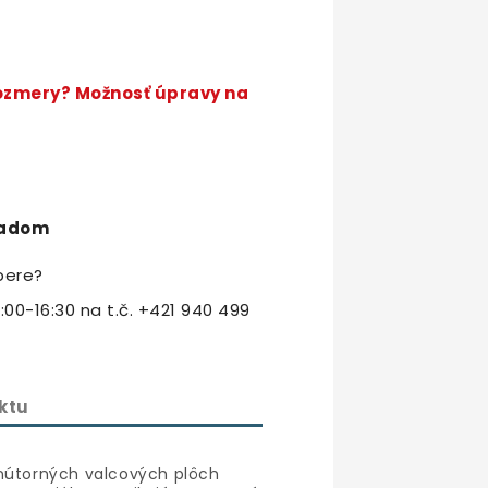
rozmery? Možnosť úpravy na
adom
bere?
:00-16:30 na t.č. +421 940 499
ktu
vnútorných valcových plôch