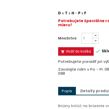
D
x
T
x
H
-
P
x
F
Potrebujete špeciálne 
mieru!
Množstvo

Skl
Vložiť do košíka

Potrebujete poradiť pri vý
Zavolajte nám v Po - Pi: 08
088
Popis
Detaily produ
Brúsny kotúč na brúsenie 