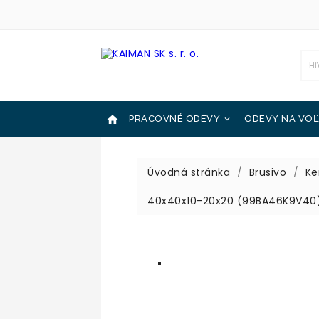

PRACOVNÉ ODEVY
ODEVY NA VOĽ

OCHRANNÉ POMÔCKY
KATALÓGY

Úvodná stránka
Brusivo
Ke
40x40x10-20x20 (99BA46K9V40)