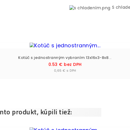
S chlad
Kotúč s jednostranným vybraním 13x16x3-8x8...
Cena
0.53 € bez DPH
Vložiť do košíka

0,65 € s DPH
ento produkt, kúpili tiež: