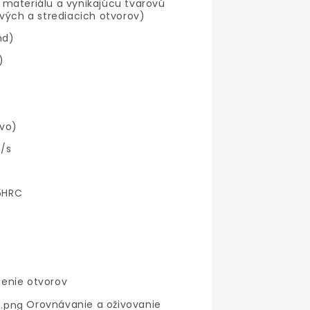
materiálu a vynikajúcu tvarovú
ových a strediacich otvorov)
nd)
)
ivo)
/s
55HRC
enie otvorov
Orovnávanie a oživovanie