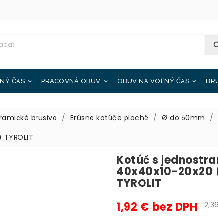
NÝ ČAS
PRACOVNÁ OBUV
OBUV NA VOĽNÝ ČAS
BR



ramické brusivo
Brúsne kotúče ploché
Ø do 50mm
 TYROLIT
Kotúč s jednostr
40x40x10-20x20
TYROLIT
1,92 € bez DPH
2,36