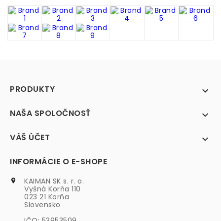
PRODUKTY

NAŠA SPOLOČNOSŤ

VÁŠ ÚČET

INFORMÁCIE O E-SHOPE
KAIMAN SK s. r. o.

Vyšná Korňa 110
023 21 Korňa
Slovensko
IČO: 53953509