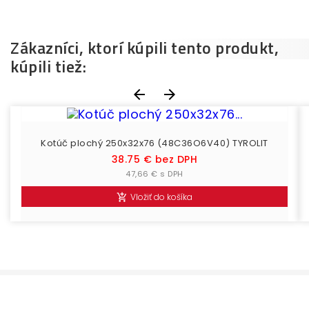
Zákazníci, ktorí kúpili tento produkt,
kúpili tiež:


Kotúč plochý 250x32x76 (48C36O6V40) TYROLIT
Cena
38.75 € bez DPH
47,66 € s DPH
Vložiť do košíka
