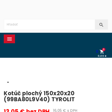


0
0

0,00 €
0,00 €
Kotúč plochý 150x20x20
(99BA80L9V40) TYROLIT
13,05 € bez DPH
16,05 € s DPH