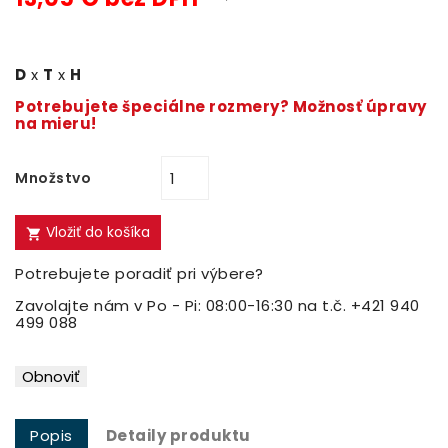
D
x
T
x
H
Potrebujete špeciálne rozmery? Možnosť úpravy
na mieru!
Množstvo
Vložiť do košíka

Potrebujete poradiť pri výbere?
Zavolajte nám v Po - Pi: 08:00-16:30 na t.č. +421 940
499 088
Popis
Detaily produktu