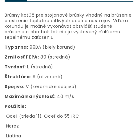
Brúsny kotúč pre stojanové brúsky vhodný na brúsenie
a ostrenie teplotne citlivých ocelí a nástrojov. Vďaka
korundu je možné vykonávať obzvlášť studené
brúsenie a obrobok tak nie je vystavený ďalšiemu
tepelnému zaťaženiu.
Typ zrna:
99BA (biely korund)
Zrnitosť FEPA:
80 (stredná)
Tvrdosť:
L (stredná)
Štruktúra:
9 (otvorená)
Spojivo:
V (keramické spojivo)
Maximálna rýchlosť:
40 m/s
Použitie:
Oceľ (trieda 11), Oceľ do 55HRC
Nerez
Liatina