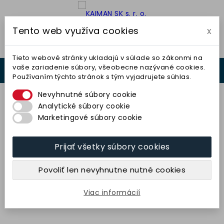
Tento web využíva cookies
x

Tieto webové stránky ukladajú v súlade so zákonmi na
vaše zariadenie súbory, všeobecne nazývané cookies.
0



Používaním týchto stránok s tým vyjadrujete súhlas.
0,00 €
Nevyhnutné súbory cookie
Analytické súbory cookie
Marketingové súbory cookie
Prijať všetky súbory cookies
Kotúč plochý 150x20x32
(99BA46K9V40) TYROLIT
Povoliť len nevyhnutne nutné cookies
13,05 € bez DPH
16,05 € s DPH
Viac informácií