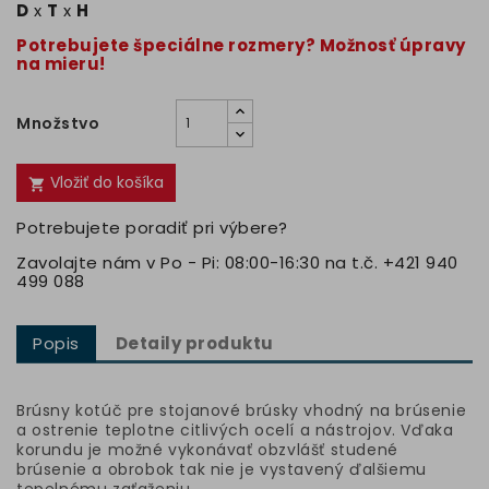
D
x
T
x
H
Potrebujete špeciálne rozmery? Možnosť úpravy
na mieru!
Množstvo
Vložiť do košíka

Potrebujete poradiť pri výbere?
Zavolajte nám v Po - Pi: 08:00-16:30 na t.č. +421 940
499 088
Popis
Detaily produktu
Brúsny kotúč pre stojanové brúsky vhodný na brúsenie
a ostrenie teplotne citlivých ocelí a nástrojov. Vďaka
korundu je možné vykonávať obzvlášť studené
brúsenie a obrobok tak nie je vystavený ďalšiemu