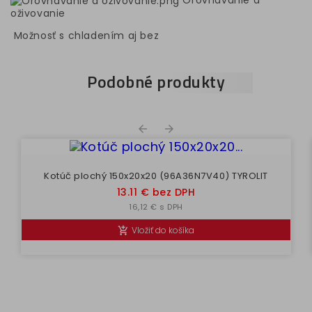
Orovnávanie a
oživovanie
Možnosť s chladením aj bez
Podobné produkty


Kotúč plochý 150x20x20 (96A36N7V40) TYROLIT
Cena
13.11 € bez DPH
16,12 € s DPH
Vložiť do košíka
