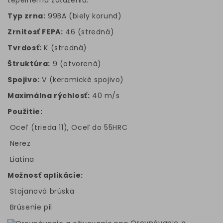
tepelnému zaťaženiu.
Typ zrna:
99BA (biely korund)
Zrnitosť FEPA:
46 (stredná)
Tvrdosť:
K (stredná)
Štruktúra:
9 (otvorená)
Spojivo:
V (keramické spojivo)
Maximálna rýchlosť:
40 m/s
Použitie:
Oceľ (trieda 11), Oceľ do 55HRC
Nerez
Liatina
Možnosť aplikácie:
Stojanová brúska
Brúsenie pil