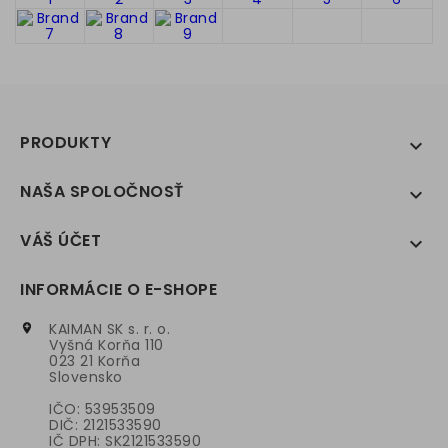
PRODUKTY

NAŠA SPOLOČNOSŤ

VÁŠ ÚČET

INFORMÁCIE O E-SHOPE
KAIMAN SK s. r. o.

Vyšná Korňa 110
023 21 Korňa
Slovensko
IČO: 53953509
DIČ: 2121533590
IČ DPH: SK2121533590