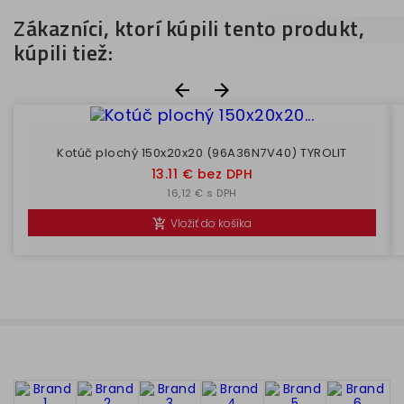
Zákazníci, ktorí kúpili tento produkt,
kúpili tiež:


Kotúč plochý 150x20x20 (96A36N7V40) TYROLIT
Cena
13.11 € bez DPH
16,12 € s DPH
Vložiť do košíka
