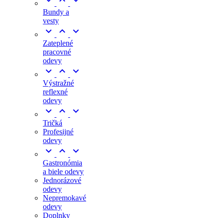



Bundy a
vesty



Zateplené
pracovné
odevy



Výstražné
reflexné
odevy



Tričká
Profesijné
odevy



Gastronómia
a biele odevy
Jednorázové
odevy
Nepremokavé
odevy
Doplnky