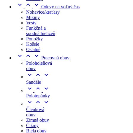



Odevy na voľný čas
Nohavice/kraťasy
Mikiny
Vesty
Funkčná a
spodná bielizeň
Ponožky
Košele
Ostatné



Pracovná obuv
Poloholeňová
obuv



Sandále



Polotopánky



Členková
obuv
Zimná obuv
Čižmy
Biela obuv