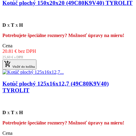
Kotúč plochý 150x20x20 (49C80K9V40) TYROLIT
D
x
T
x
H
Potrebujete špeciálne rozmery? Možnosť úpravy na mieru!
Cena
20.81 € bez DPH
25,60 € s DPH

Vložiť do košíka
Kotúč plochý 125x16x12,7 (49C80K9V40)
TYROLIT
D
x
T
x
H
Potrebujete špeciálne rozmery? Možnosť úpravy na mieru!
Cena