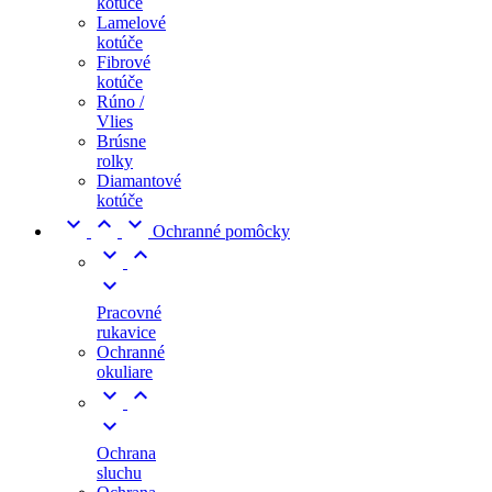
kotúče
Lamelové
kotúče
Fibrové
kotúče
Rúno /
Vlies
Brúsne
rolky
Diamantové
kotúče



Ochranné pomôcky



Pracovné
rukavice
Ochranné
okuliare



Ochrana
sluchu