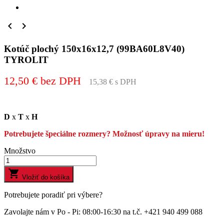


Kotúč plochý 150x16x12,7 (99BA60L8V40)
TYROLIT
12,50 € bez DPH
15,38 € s DPH
D
x
T
x
H
Potrebujete špeciálne rozmery? Možnosť úpravy na mieru!
Množstvo

Vložiť do košíka
Potrebujete poradiť pri výbere?
Zavolajte nám v Po - Pi: 08:00-16:30 na t.č. +421 940 499 088