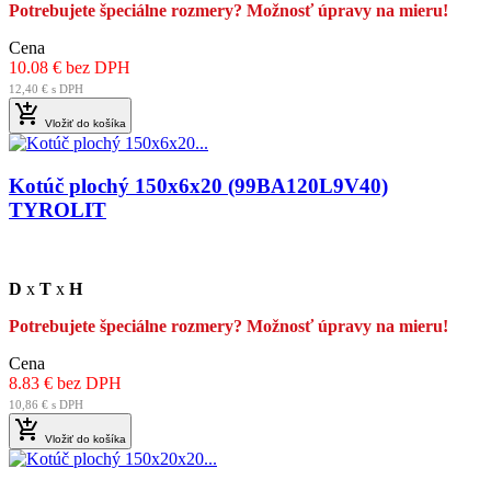
Potrebujete špeciálne rozmery? Možnosť úpravy na mieru!
Cena
10.08 € bez DPH
12,40 € s DPH

Vložiť do košíka
Kotúč plochý 150x6x20 (99BA120L9V40)
TYROLIT
D
x
T
x
H
Potrebujete špeciálne rozmery? Možnosť úpravy na mieru!
Cena
8.83 € bez DPH
10,86 € s DPH

Vložiť do košíka