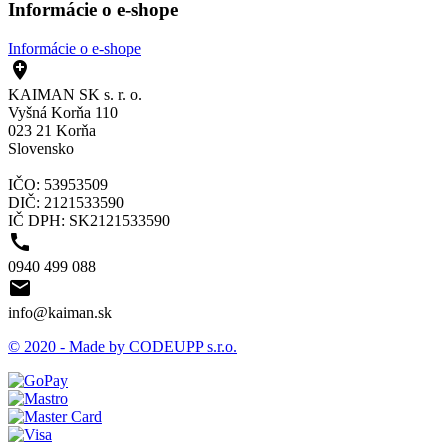
Informácie o e-shope
Informácie o e-shope

KAIMAN SK s. r. o.
Vyšná Korňa 110
023 21 Korňa
Slovensko
IČO: 53953509
DIČ: 2121533590
IČ DPH: SK2121533590

0940 499 088

info@kaiman.sk
© 2020 - Made by CODEUPP s.r.o.