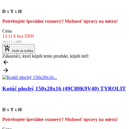
D
x
T
x
H
Potrebujete špeciálne rozmery? Možnosť úpravy na mieru!
Cena
13.11 € bez DPH
16,12 € s DPH

Vložiť do košíka
Zákazníci, ktorí kúpili tento produkt, kúpili tiež:


Kotúč plochý 150x20x16 (49C80K9V40) TYROLIT
D
x
T
x
H
Potrebujete špeciálne rozmery? Možnosť úpravy na mieru!