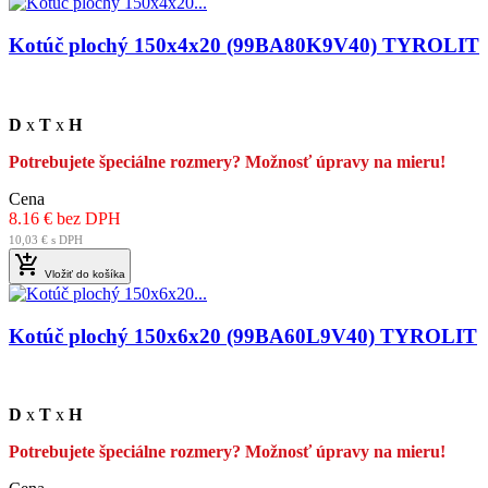
Kotúč plochý 150x4x20 (99BA80K9V40) TYROLIT
D
x
T
x
H
Potrebujete špeciálne rozmery? Možnosť úpravy na mieru!
Cena
8.16 € bez DPH
10,03 € s DPH

Vložiť do košíka
Kotúč plochý 150x6x20 (99BA60L9V40) TYROLIT
D
x
T
x
H
Potrebujete špeciálne rozmery? Možnosť úpravy na mieru!