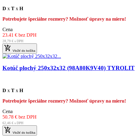
D
x
T
x
H
Potrebujete špeciálne rozmery? Možnosť úpravy na mieru!
Cena
23.41 € bez DPH
28,79 € s DPH

Vložiť do košíka
Kotúč plochý 250x32x32 (98A80K9V40) TYROLIT
D
x
T
x
H
Potrebujete špeciálne rozmery? Možnosť úpravy na mieru!
Cena
50.78 € bez DPH
62,46 € s DPH

Vložiť do košíka