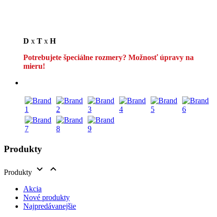
D
x
T
x
H
Potrebujete špeciálne rozmery? Možnosť úpravy na
mieru!
Produkty


Produkty
Akcia
Nové produkty
Najpredávanejšie