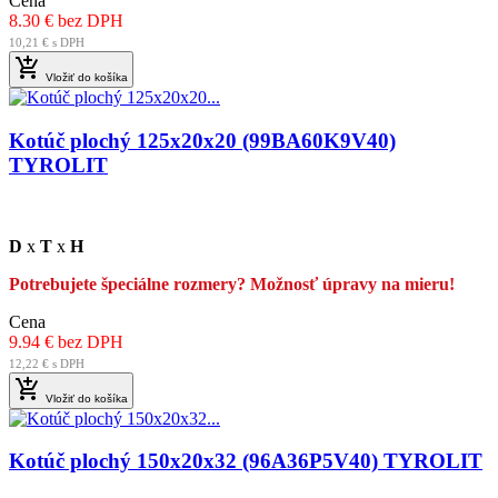
Cena
8.30 € bez DPH
10,21 € s DPH

Vložiť do košíka
Kotúč plochý 125x20x20 (99BA60K9V40)
TYROLIT
D
x
T
x
H
Potrebujete špeciálne rozmery? Možnosť úpravy na mieru!
Cena
9.94 € bez DPH
12,22 € s DPH

Vložiť do košíka
Kotúč plochý 150x20x32 (96A36P5V40) TYROLIT