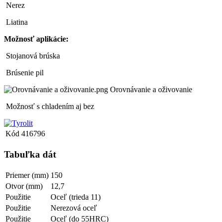
Nerez
Liatina
Možnosť aplikácie:
Stojanová brúska
Brúsenie pil
Orovnávanie a oživovanie
Možnosť s chladením aj bez
Kód
416796
Tabuľka dát
Priemer (mm)
150
Otvor (mm)
12,7
Použitie
Oceľ (trieda 11)
Použitie
Nerezová oceľ
Použitie
Oceľ (do 55HRC)