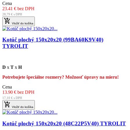
Cena
23.41 € bez DPH
28,79 € s DPH

Vložiť do košíka
Kotúč plochý 150x20x20 (99BA60K9V40)
TYROLIT
D
x
T
x
H
Potrebujete špeciálne rozmery? Možnosť úpravy na mieru!
Cena
13.90 € bez DPH
17,10 € s DPH

Vložiť do košíka
Kotúč plochý 150x20x20 (48C22P5V40) TYROLIT