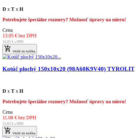
D
x
T
x
H
Potrebujete špeciálne rozmery? Možnosť úpravy na mieru!
Cena
13.05 € bez DPH
16,05 € s DPH

Vložiť do košíka
Kotúč plochý 150x10x20 (98A60K9V40) TYROLIT
D
x
T
x
H
Potrebujete špeciálne rozmery? Možnosť úpravy na mieru!
Cena
11.08 € bez DPH
13,63 € s DPH

Vložiť do košíka