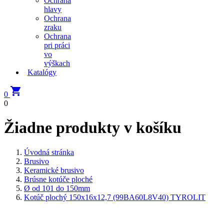
Ochrana
hlavy
Ochrana
zraku
Ochrana
pri práci
vo
výškach
Katalógy

0
0
Žiadne produkty v košíku
Úvodná stránka
Brusivo
Keramické brusivo
Brúsne kotúče ploché
Ø od 101 do 150mm
Kotúč plochý 150x16x12,7 (99BA60L8V40) TYROLIT