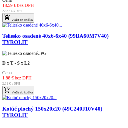
Cena
18.59 € bez DPH
22,87 € s DPH

Vložiť do košíka
Teliesko osadené 40x6-6x40 (99BA60M7V40)
TYROLIT
D
x
T
-
S
x
L2
Cena
1.88 € bez DPH
2,31 € s DPH

Vložiť do košíka
Kotúč plochý 150x20x20 (49C240J10V40)
TYROLIT