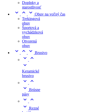
Doplnky a
starostlivosť



Obuv na voľný čas
Trekingová
obuv
Športová a
vychádzková
obuv
Otvorená
obuv



Brusivo



Keramické
brusivo



Brúsne
pásy



Rezné