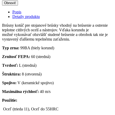
Popis
Detaily produktu
Brúsny kotúč pre stojanové brúsky vhodný na brúsenie a ostrenie
teplotne citlivých ocelí a nástrojov. Vďaka korundu je
možné vykonávať obzvlášť studené brúsenie a obrobok tak nie je
vystavený ďalšiemu tepelnému zaťaženiu.
Typ zrna:
99BA (biely korund)
Zrnitosť FEPA:
60 (stredná)
Tvrdosť:
L (stredná)
Štruktúra:
8 (otvorená)
Spojivo:
V (keramické spojivo)
Maximálna rýchlosť:
40 m/s
Použitie:
Oceľ (trieda 11), Oceľ do 55HRC