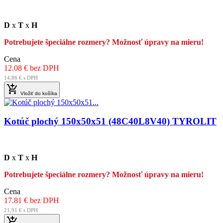
D
x
T
x
H
Potrebujete špeciálne rozmery? Možnosť úpravy na mieru!
Cena
12.08 € bez DPH
14,86 € s DPH

Vložiť do košíka
Kotúč plochý 150x50x51 (48C40L8V40) TYROLIT
D
x
T
x
H
Potrebujete špeciálne rozmery? Možnosť úpravy na mieru!
Cena
17.81 € bez DPH
21,91 € s DPH
