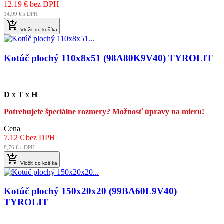
12.19 € bez DPH
14,99 € s DPH

Vložiť do košíka
Kotúč plochý 110x8x51 (98A80K9V40) TYROLIT
D
x
T
x
H
Potrebujete špeciálne rozmery? Možnosť úpravy na mieru!
Cena
7.12 € bez DPH
8,76 € s DPH

Vložiť do košíka
Kotúč plochý 150x20x20 (99BA60L9V40)
TYROLIT