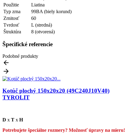
Použitie
Liatina
Typ zrna
99BA (biely korund)
Zrnitosť
60
Tvrdosť
L (stredná)
Štruktúra
8 (otvorená)
Špecifické referencie
Podobné produkty


Kotúč plochý 150x20x20 (49C240J10V40)
TYROLIT
D
x
T
x
H
Potrebujete špeciálne rozmery? Možnosť úpravy na mieru!