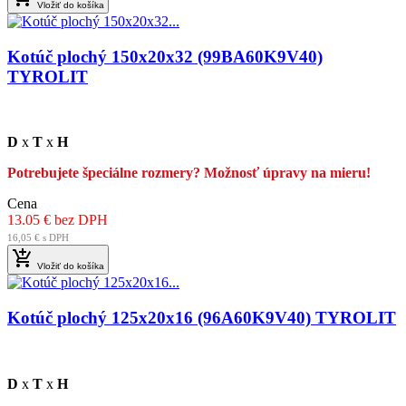
Vložiť do košíka
Kotúč plochý 150x20x32 (99BA60K9V40)
TYROLIT
D
x
T
x
H
Potrebujete špeciálne rozmery? Možnosť úpravy na mieru!
Cena
13.05 € bez DPH
16,05 € s DPH

Vložiť do košíka
Kotúč plochý 125x20x16 (96A60K9V40) TYROLIT
D
x
T
x
H