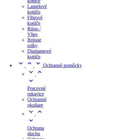
kotúče
Lamelové
kotúče
Fibrové
kotúče
Rúno /
Vlies
Brúsne
rolky
Diamantové
kotúče



Ochranné pomôcky



Pracovné
rukavice
Ochranné
okuliare



Ochrana
sluchu