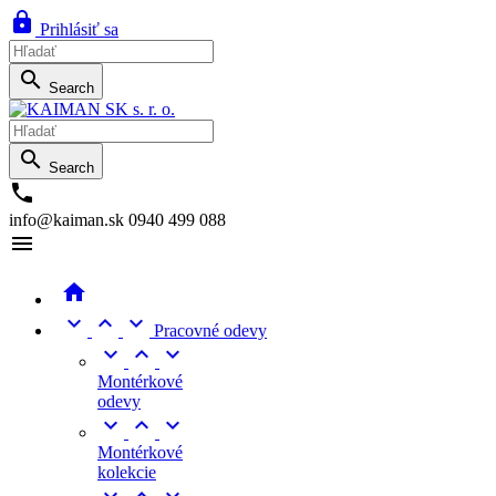

Prihlásiť sa

Search

Search

info@kaiman.sk
0940 499 088





Pracovné odevy



Montérkové
odevy



Montérkové
kolekcie