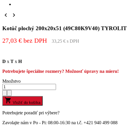


Kotúč plochý 200x20x51 (49C80K9V40) TYROLIT
27,03 € bez DPH
33,25 € s DPH
D
x
T
x
H
Potrebujete špeciálne rozmery? Možnosť úpravy na mieru!
Množstvo

Vložiť do košíka
Potrebujete poradiť pri výbere?
Zavolajte nám v Po - Pi: 08:00-16:30 na t.č. +421 940 499 088