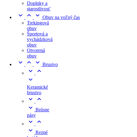
Doplnky a
starostlivosť



Obuv na voľný čas
Trekingová
obuv
Športová a
vychádzková
obuv
Otvorená
obuv



Brusivo



Keramické
brusivo



Brúsne
pásy



Rezné