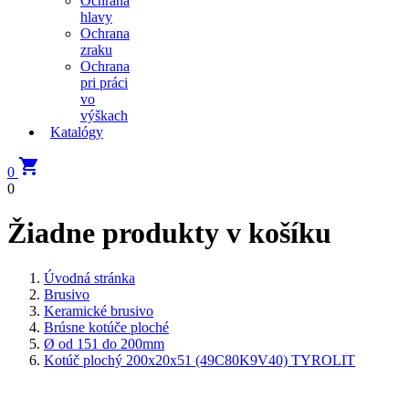
Ochrana
hlavy
Ochrana
zraku
Ochrana
pri práci
vo
výškach
Katalógy

0
0
Žiadne produkty v košíku
Úvodná stránka
Brusivo
Keramické brusivo
Brúsne kotúče ploché
Ø od 151 do 200mm
Kotúč plochý 200x20x51 (49C80K9V40) TYROLIT