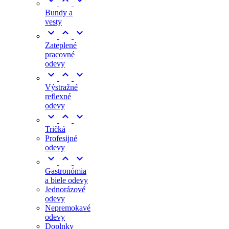



Bundy a
vesty



Zateplené
pracovné
odevy



Výstražné
reflexné
odevy



Tričká
Profesijné
odevy



Gastronómia
a biele odevy
Jednorázové
odevy
Nepremokavé
odevy
Doplnky