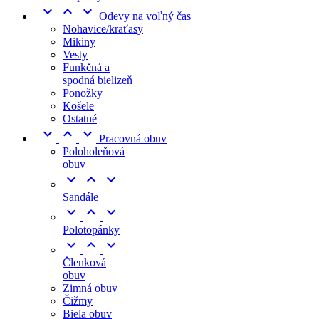



Odevy na voľný čas
Nohavice/kraťasy
Mikiny
Vesty
Funkčná a
spodná bielizeň
Ponožky
Košele
Ostatné



Pracovná obuv
Poloholeňová
obuv



Sandále



Polotopánky



Členková
obuv
Zimná obuv
Čižmy
Biela obuv