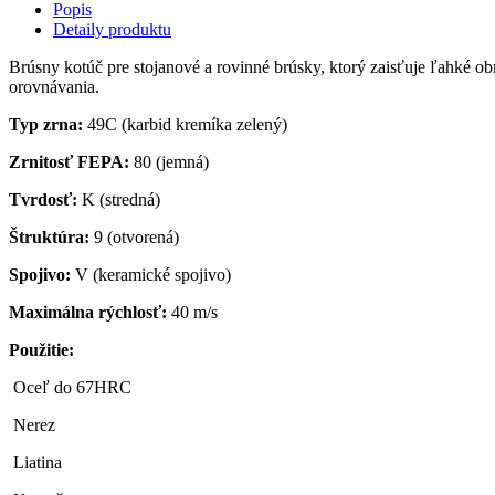
Popis
Detaily produktu
Brúsny kotúč pre stojanové a rovinné brúsky, ktorý zaisťuje ľahké o
orovnávania.
Typ zrna:
49C (karbid kremíka zelený)
Zrnitosť FEPA:
80 (jemná)
Tvrdosť:
K (stredná)
Štruktúra:
9 (otvorená)
Spojivo:
V (keramické spojivo)
Maximálna rýchlosť:
40 m/s
Použitie:
Oceľ do 67HRC
Nerez
Liatina