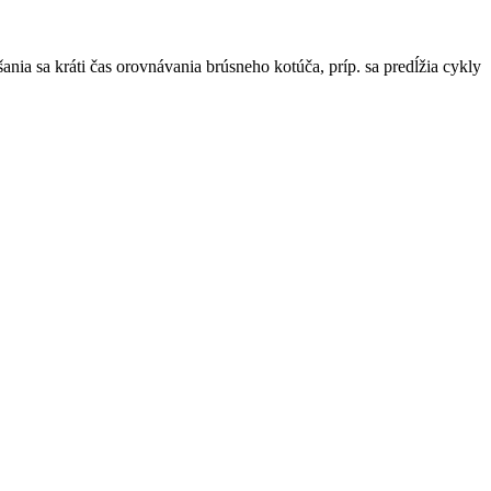
ia sa kráti čas orovnávania brúsneho kotúča, príp. sa predĺžia cykly