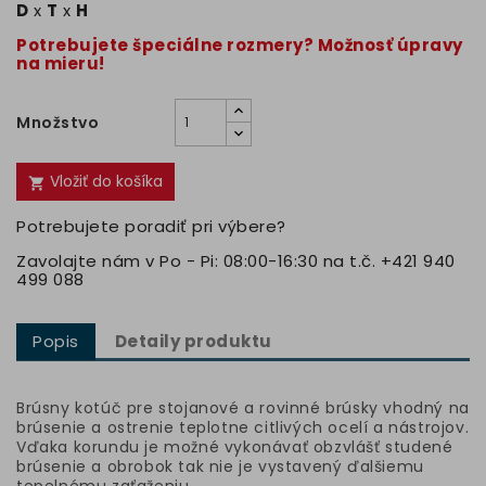
D
x
T
x
H
Potrebujete špeciálne rozmery? Možnosť úpravy
na mieru!
Množstvo
Vložiť do košíka

Potrebujete poradiť pri výbere?
Zavolajte nám v Po - Pi: 08:00-16:30 na t.č. +421 940
499 088
Popis
Detaily produktu
Brúsny kotúč pre stojanové a rovinné brúsky vhodný na
brúsenie a ostrenie teplotne citlivých ocelí a nástrojov.
Vďaka korundu je možné vykonávať obzvlášť studené
brúsenie a obrobok tak nie je vystavený ďalšiemu