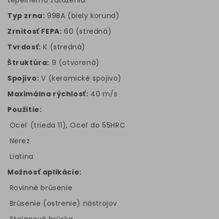
tepelnému zaťaženiu.
Typ zrna:
99BA (biely korund)
Zrnitosť FEPA:
60 (stredná)
Tvrdosť:
K (stredná)
Štruktúra:
9 (otvorená)
Spojivo:
V (keramické spojivo)
Maximálna rýchlosť:
40 m/s
Použitie:
Oceľ (trieda 11), Oceľ do 55HRC
Nerez
Liatina
Možnosť aplikácie:
Rovinné brúsenie
Brúsenie (ostrenie) nástrojov