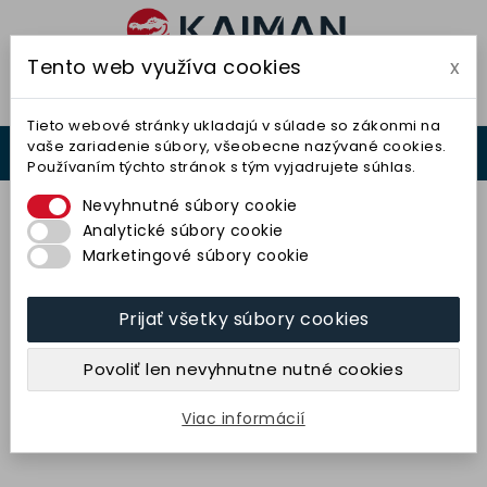
Tento web využíva cookies
x

Tieto webové stránky ukladajú v súlade so zákonmi na
vaše zariadenie súbory, všeobecne nazývané cookies.
0



Používaním týchto stránok s tým vyjadrujete súhlas.
0,00 €
Nevyhnutné súbory cookie
Analytické súbory cookie
Marketingové súbory cookie
Prijať všetky súbory cookies
Kotúč plochý 175x20x32
(99BA60K9V40) TYROLIT
Povoliť len nevyhnutne nutné cookies
16,41 € bez DPH
20,18 € s DPH
Viac informácií