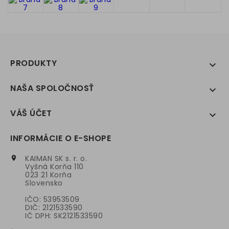
PRODUKTY

NAŠA SPOLOČNOSŤ

VÁŠ ÚČET

INFORMÁCIE O E-SHOPE
KAIMAN SK s. r. o.

Vyšná Korňa 110
023 21 Korňa
Slovensko
IČO: 53953509
DIČ: 2121533590
IČ DPH: SK2121533590