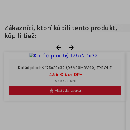
Zákazníci, ktorí kúpili tento produkt,
kúpili tiež:


Kotúč plochý 175x20x32 (96A36M8V40) TYROLIT
Cena
14.95 € bez DPH
18,39 € s DPH
Vložiť do košíka
