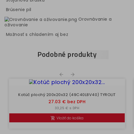
Stojanová brúska
Brúsenie pil
Orovnávanie a
oživovanie
Možnosť s chladením aj bez
Podobné produkty


Kotúč plochý 200x20x32 (49C40L8V40) TYROLIT
Cena
27.03 € bez DPH
33,25 € s DPH
Vložiť do košíka
