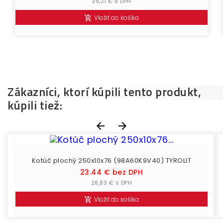
39,21 € s DPH
Vložiť do košíka

Zákazníci, ktorí kúpili tento produkt,
kúpili tiež:


Kotúč plochý 250x10x76 (98A60K9V40) TYROLIT
Cena
23.44 € bez DPH
28,83 € s DPH
Vložiť do košíka
