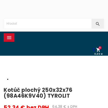


0
0

0,00 €
0,00 €
Kotúč plochý 250x32x76
(98A46K9V40) TYROLIT
52,34 € bez DPH
64,38 € s DPH