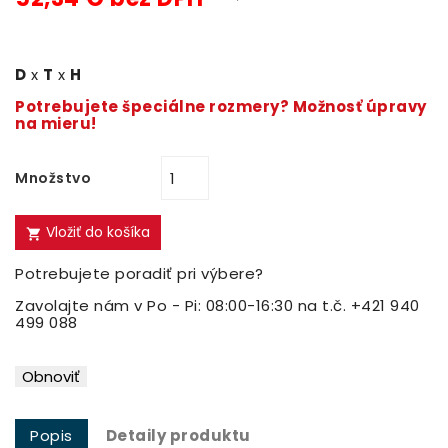
D
x
T
x
H
Potrebujete špeciálne rozmery? Možnosť úpravy
na mieru!
Množstvo
Vložiť do košíka

Potrebujete poradiť pri výbere?
Zavolajte nám v Po - Pi: 08:00-16:30 na t.č. +421 940
499 088
Popis
Detaily produktu