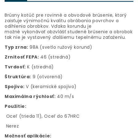
Brúsny kotúč pre rovinné a obvodové brúsenie, ktorý
zaisťuje výnimočnú kvalitu obrábania povrchov a
odihlenia obrobkov. Vďaka korundu je
možné vykonávať obzvlášť studené brúsenie a obrobok
tak nie je vystavený ďalšiemu tepelnému zaťaženiu.
Typ zrna:
98A (svetlo ružový korund)
Zrnitosť FEPA:
46 (stredná)
Tvrdosť:
K (stredná)
Štruktúra:
9 (otvorená)
Spojivo:
V (keramické spojivo)
Maximálna rýchlosť:
40 m/s
Použitie:
Oceľ (trieda 11), Oceľ do 67HRC
Nerez
Možnosť aplikácie: