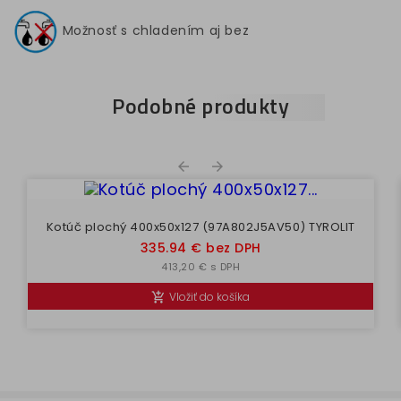
Možnosť s chladením aj bez
Podobné produkty


Kotúč plochý 400x50x127 (97A802J5AV50) TYROLIT
Cena
335.94 € bez DPH
413,20 € s DPH
Vložiť do košíka
