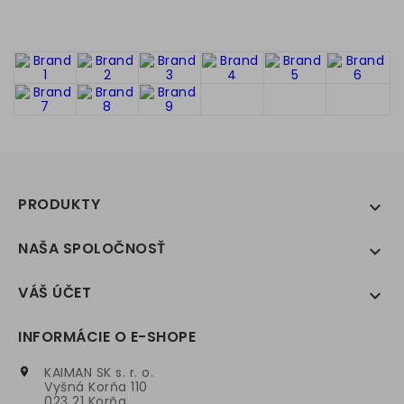
PRODUKTY

NAŠA SPOLOČNOSŤ

VÁŠ ÚČET

INFORMÁCIE O E-SHOPE
KAIMAN SK s. r. o.

Vyšná Korňa 110
023 21 Korňa