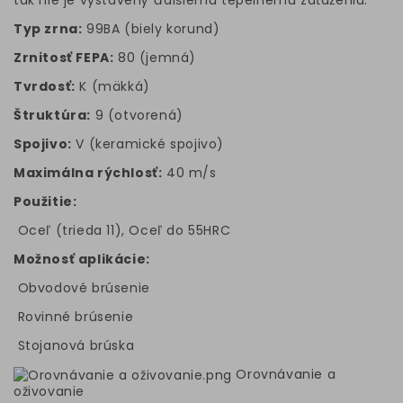
tak nie je vystavený ďalšiemu tepelnému zaťaženiu.
Typ zrna:
99BA (biely korund)
Zrnitosť FEPA:
80 (jemná)
Tvrdosť:
K (mäkká)
Štruktúra:
9 (otvorená)
Spojivo:
V (keramické spojivo)
Maximálna rýchlosť:
40 m/s
Použitie:
Oceľ (trieda 11), Oceľ do 55HRC
Možnosť aplikácie:
Obvodové brúsenie
Rovinné brúsenie
Stojanová brúska
Orovnávanie a
oživovanie