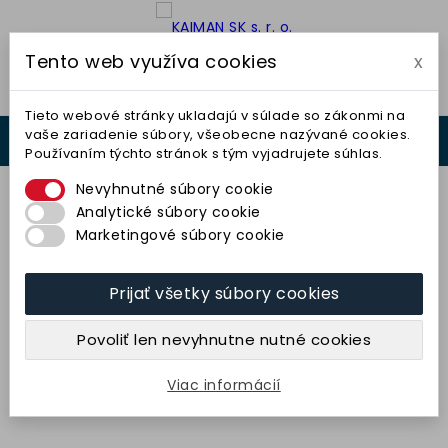
Tento web využíva cookies
x

Tieto webové stránky ukladajú v súlade so zákonmi na
vaše zariadenie súbory, všeobecne nazývané cookies.
0



Používaním týchto stránok s tým vyjadrujete súhlas.
0,00 €
Nevyhnutné súbory cookie
Analytické súbory cookie
Marketingové súbory cookie
Prijať všetky súbory cookies
Kotúč plochý 400x200x203,2
(99BA80K9V40) TYROLIT
Povoliť len nevyhnutne nutné cookies
604,69 € bez DPH
743,77 € s DPH
Viac informácií