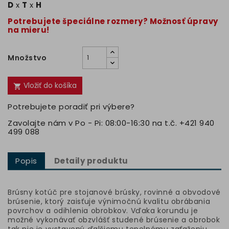
D
x
T
x
H
Potrebujete špeciálne rozmery? Možnosť úpravy
na mieru!
Množstvo
Vložiť do košíka

Potrebujete poradiť pri výbere?
Zavolajte nám v Po - Pi: 08:00-16:30 na t.č. +421 940
499 088
Popis
Detaily produktu
Brúsny kotúč pre stojanové brúsky, rovinné a obvodové
brúsenie, ktorý zaisťuje výnimočnú kvalitu obrábania
povrchov a odihlenia obrobkov. Vďaka korundu je
možné vykonávať obzvlášť studené brúsenie a obrobok