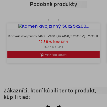
Podobné produkty


Kameň dvojzrnný 50x25x200 (99A150/320O6V) TYROLIT
Cena
12.58 € bez DPH
15,47 € s DPH
Vložiť do košíka

Zákazníci, ktorí kúpili tento produkt,
kúpili tiež:

