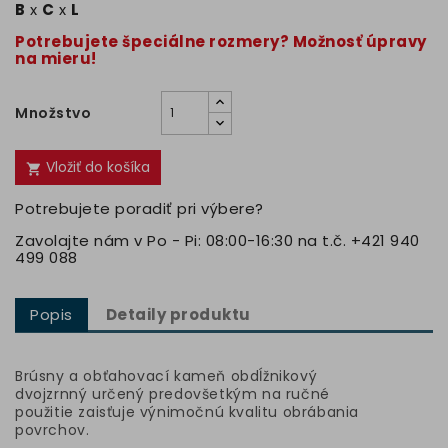
B
x
C
x
L
Potrebujete špeciálne rozmery? Možnosť úpravy
na mieru!
Množstvo
Vložiť do košíka

Potrebujete poradiť pri výbere?
Zavolajte nám v Po - Pi: 08:00-16:30 na t.č. +421 940
499 088
Popis
Detaily produktu
Brúsny a obťahovací kameň obdĺžnikový
dvojzrnný určený predovšetkým na ručné
použitie zaisťuje výnimočnú kvalitu obrábania
povrchov.