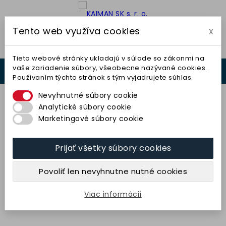
Tento web využíva cookies
x

Tieto webové stránky ukladajú v súlade so zákonmi na
vaše zariadenie súbory, všeobecne nazývané cookies.
0



Používaním týchto stránok s tým vyjadrujete súhlas.
0,00 €
Nevyhnutné súbory cookie
Analytické súbory cookie
Marketingové súbory cookie
Prijať všetky súbory cookies
Kameň dvojzrnný 25x15x150
(49C120/400M8V) TYROLIT
Povoliť len nevyhnutne nutné cookies
5,55 € bez DPH
6,82 € s DPH
Viac informácií