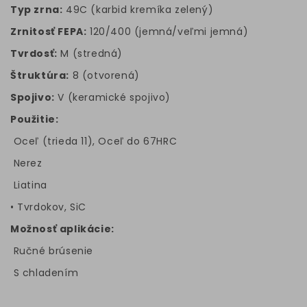
Typ zrna:
49C (karbid kremíka zelený)
Zrnitosť FEPA:
120/400 (jemná/veľmi jemná)
Tvrdosť:
M (stredná)
Štruktúra:
8 (otvorená)
Spojivo:
V (keramické spojivo)
Použitie:
Oceľ (trieda 11), Oceľ do 67HRC
Nerez
Liatina
• Tvrdokov, SiC
Možnosť aplikácie:
Ručné brúsenie
S chladením