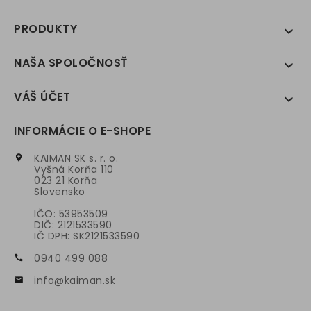
PRODUKTY

NAŠA SPOLOČNOSŤ

VÁŠ ÚČET

INFORMÁCIE O E-SHOPE
KAIMAN SK s. r. o.

Vyšná Korňa 110
023 21 Korňa
Slovensko
IČO: 53953509
DIČ: 2121533590
IČ DPH: SK2121533590
0940 499 088

info@kaiman.sk
