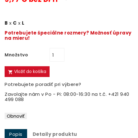
B
x
C
x
L
Potrebujete špeciálne rozmery? Možnosť úpravy
na mieru!
Množstvo
Vložiť do košíka

Potrebujete poradiť pri výbere?
Zavolajte nám v Po - Pi: 08:00-16:30 na t.č. +421 940
499 088
Popis
Detaily produktu