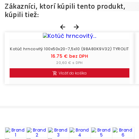
Zákazníci, ktorí kúpili tento produkt,
kúpili tiež:


Kotúč hrncovitý 100x50x20-7,5x10 (98A80K9V32) TYROLIT
Cena
16.75 € bez DPH
20,60 € s DPH
Vložiť do košíka
