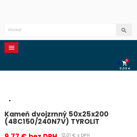


0
0

0,00 €
0,00 €
Kameň dvojzrnný 50x25x200
(48C150/240N7V) TYROLIT
9,77 € bez DPH
12,01 € s DPH