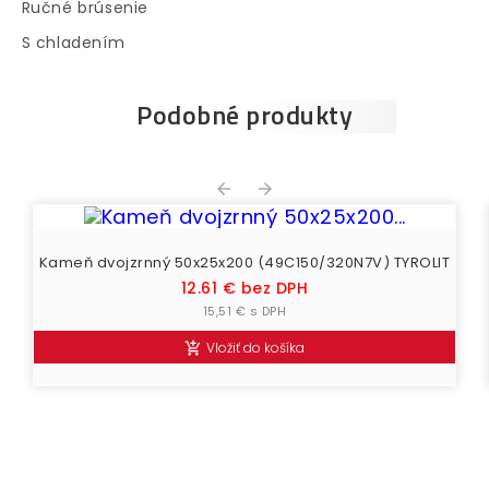
Ručné brúsenie
S chladením
Podobné produkty


Kameň dvojzrnný 50x25x200 (49C150/320N7V) TYROLIT
Cena
12.61 € bez DPH
15,51 € s DPH
Vložiť do košíka
