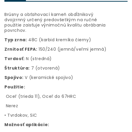
Brúsny a obťahovací kameň obdĺžnikový
dvojzrnný určený predovšetkým na ručné
použitie zaisťuje výnimočnú kvalitu obrábania
povrchov.
Typ zrna:
48C (karbid kremíka čierny)
Zrnitosť FEPA:
150/240 (jemná/veľmi jemná)
Tvrdosť:
N (stredná)
Štruktúra:
7 (otvorená)
Spojivo:
V (keramické spojivo)
Použitie:
Oceľ (trieda 11), Oceľ do 67HRC
Nerez
• Tvrdokov, SiC
Možnosť aplikácie: