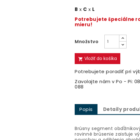
B
x
C
x
L
Potrebujete špeciálne 
mieru!
Množstvo
Vložiť do košíka

Potrebujete poradiť pri vý
Zavolajte nám v Po - Pi: 08
088
Popis
Detaily produ
Brúsny segment obdĺžnikov
rovinné brúsenie zaisťuje 
povrchov a odihlenia obrob