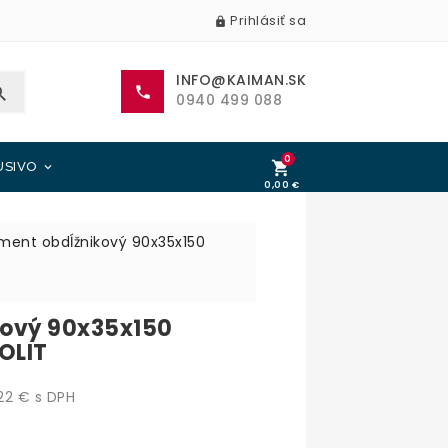
Prihlásiť sa

INFO@KAIMAN.SK


0940 499 088
0

USIVO

0,00 €
0,00 €
ment obdĺžnikový 90x35x150
kový 90x35x150
OLIT
2 € s DPH