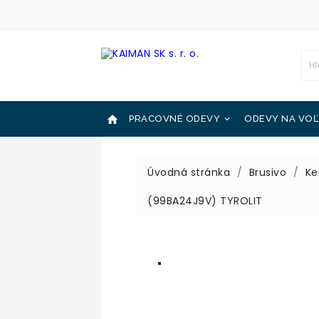

PRACOVNÉ ODEVY
ODEVY NA VOĽ

OCHRANNÉ POMÔCKY
KATALÓGY

Úvodná stránka
Brusivo
Ke
(99BA24J9V) TYROLIT