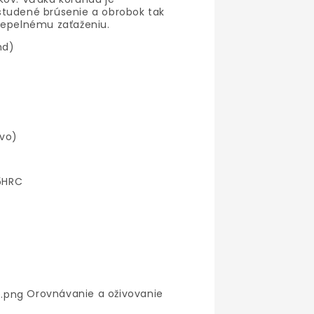
studené brúsenie a obrobok tak
tepelnému zaťaženiu.
nd)
ivo)
55HRC
Orovnávanie a oživovanie