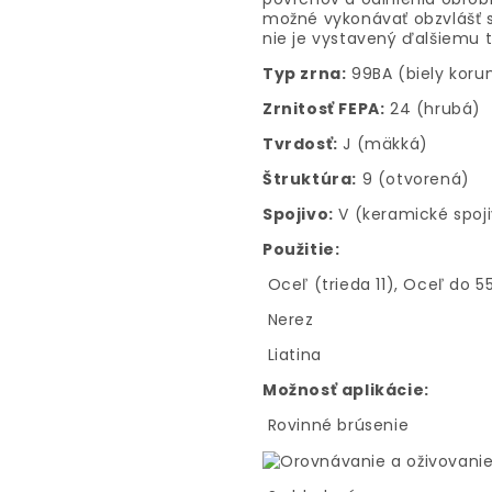
možné vykonávať obzvlášť 
nie je vystavený ďalšiemu 
Typ zrna:
99BA (biely koru
Zrnitosť FEPA:
24 (hrubá)
Tvrdosť:
J (mäkká)
Štruktúra:
9 (otvorená)
Spojivo:
V (keramické spoj
Použitie:
Oceľ (trieda 11), Oceľ do 
Nerez
Liatina
Možnosť aplikácie:
Rovinné brúsenie