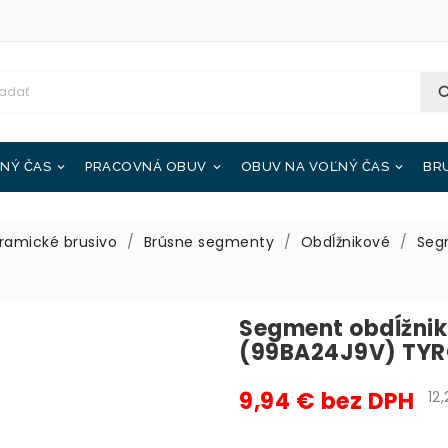
NÝ ČAS
PRACOVNÁ OBUV
OBUV NA VOĽNÝ ČAS
BR



ramické brusivo
Brúsne segmenty
Obdĺžnikové
Seg
Segment obdĺžni
(99BA24J9V) TYR
9,94 € bez DPH
12,2