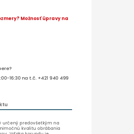
rozmery? Možnosť úpravy na
bere?
:00-16:30 na t.č. +421 940 499
ktu
ý určený predovšetkým na
výnimočnú kvalitu obrábania
kov. Vďaka korundu je