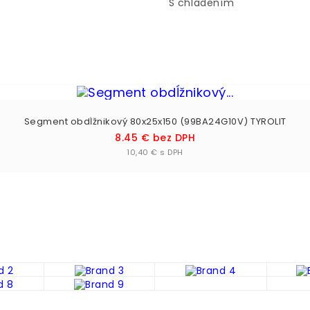
S chladením
Segment obdĺžnikový 80x25x150 (99BA24G10V) TYROLIT
Cena
8.45 € bez DPH
Vložiť do košíka

10,40 € s DPH