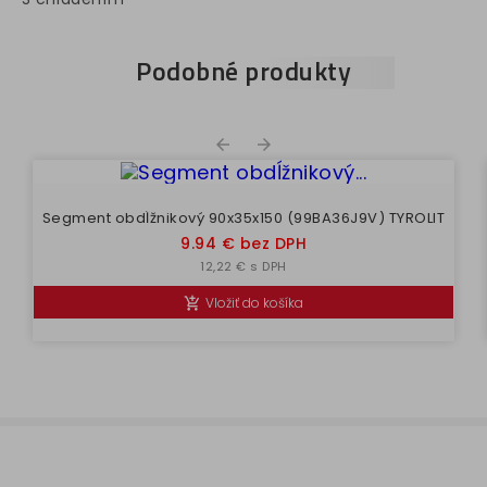
Podobné produkty


Segment obdĺžnikový 90x35x150 (99BA36J9V) TYROLIT
Cena
9.94 € bez DPH
12,22 € s DPH
Vložiť do košíka
