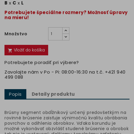
B
x
C
x
L
Potrebujete špeciálne rozmery? Možnosť úpravy
na mieru!
Množstvo
Vložiť do košíka

Potrebujete poradiť pri výbere?
Zavolajte nám v Po - Pi: 08:00-16:30 na t.č. +421 940
499 088
Popis
Detaily produktu
Brúsny segment obdĺžnikový určený predovšetkým na
rovinné brúsenie zaisťuje výnimočnú kvalitu obrábania
povrchov a odihlenia obrobkov. Vďaka korundu je
možné vykonávať obzvlášť studené brúsenie a obrobok