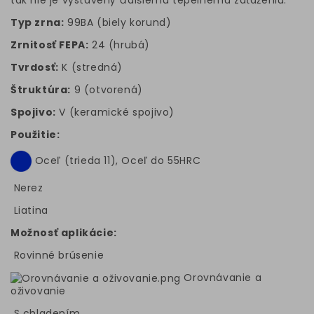
tak nie je vystavený ďalšiemu tepelnému zaťaženiu.
Typ zrna:
99BA (biely korund)
Zrnitosť FEPA:
24 (hrubá)
Tvrdosť:
K (stredná)
Štruktúra:
9 (otvorená)
Spojivo:
V (keramické spojivo)
Použitie:
Oceľ (trieda 11), Oceľ do 55HRC
Nerez
Liatina
Možnosť aplikácie:
Rovinné brúsenie
Orovnávanie a
oživovanie
S chladením