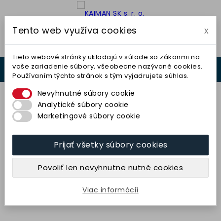
Tento web využíva cookies
x

Tieto webové stránky ukladajú v súlade so zákonmi na
vaše zariadenie súbory, všeobecne nazývané cookies.
0



Používaním týchto stránok s tým vyjadrujete súhlas.
0,00 €
Nevyhnutné súbory cookie
Analytické súbory cookie
Marketingové súbory cookie
Prijať všetky súbory cookies
Segment obdĺžnikový 90x35x150
(99BA24K9V) TYROLIT
Povoliť len nevyhnutne nutné cookies
9,94 € bez DPH
12,22 € s DPH
Viac informácií